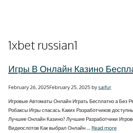
1xbet russian1
Игры В Онлайн Казино Беспла
February 26, 2025
February 25, 2025
by
saifur
Игровые Автоматы Онлайн Играть Бесплатно а Без Р
Робаксы Игры спасась Каких Разработчиков доступны
Лучшее Онлайн Казино? Лучшие Разработчики Игров
Видеослотов Как выбрал Онлайн …
Read more