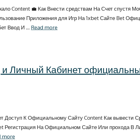
ало Content 💼 Как Внести средствам На Счет спустя Мо
льзование Приложения для Игр На 1xbet Сайте Bet Офи
хбет Ввод И …
Read more
од и Личный Кабинет официальн
бет Доступ К Официальному Сайту Content Как вывести С
 Bet Регистрация На Официальном Сайте Или прохода В 
d more