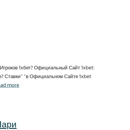
 Игроков 1хбет? Официальный Сайт 1xbet:
е? Ставки” “в Официальном Сайте 1xbet
ad more
Пари