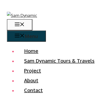
Skip
to
content
Menu
Menu
Home
Sam Dynamic Tours & Travels
Project
About
Contact