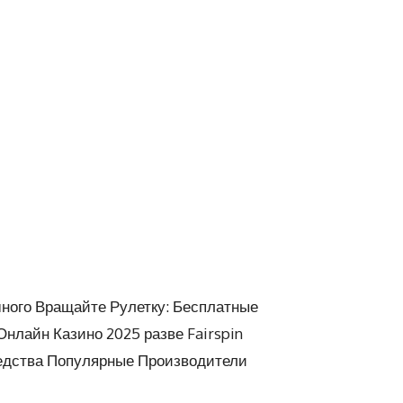
шного Вращайте Рулетку: Бесплатные
нлайн Казино 2025 разве Fairspin
редства Популярные Производители