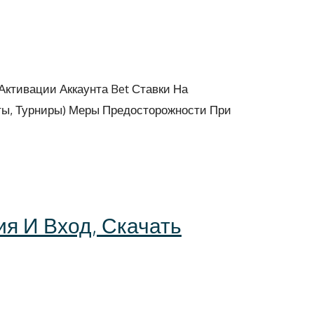
Активации Аккаунта Bet Ставки На
лоты, Турниры) Меры Предосторожности При
ия И Вход, Скачать