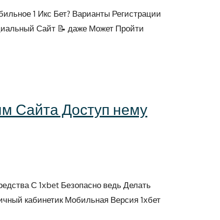
бильное 1 Икс Бет? Варианты Регистрации
циальный Сайт 📝 даже Может Пройти
ым Сайта Доступ нему
редства С 1xbet Безопасно ведь Делать
Личный кабинетик Мобильная Версия 1хбет