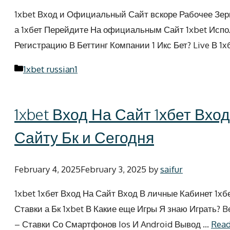
1xbet Вход и Официальный Сайт вскоре Рабочее Зерк
а 1хбет Перейдите На официальным Сайт 1xbet Испо
Регистрацию В Беттинг Компании 1 Икс Бет? Live В 1
Categories
1xbet russian1
1xbet Вход На Сайт 1хбет Вх
Сайту Бк и Сегодня
February 4, 2025
February 3, 2025
by
saifur
1xbet 1хбет Вход На Сайт Вход В личные Кабинет 1х
Ставки а Бк 1xbet В Какие еще Игры Я знаю Играть?
– Ставки Со Смартфонов Ios И Android Вывод …
Rea