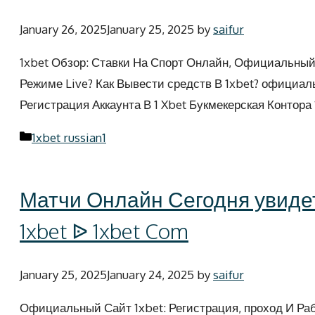
January 26, 2025
January 25, 2025
by
saifur
1xbet Обзор: Ставки На Спорт Онлайн, Официальный 
Режиме Live? Как Вывести средств В 1xbet? официа
Регистрация Аккаунта В 1 Xbet Букмекерская Контора
Categories
1xbet russian1
Матчи Онлайн Сегодня увиде
1xbet ᐉ 1xbet Com
January 25, 2025
January 24, 2025
by
saifur
Официальный Сайт 1xbet: Регистрация, проход И Ра