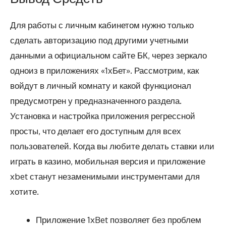
Для работы с личным кабинетом нужно только
сделать авторизацию под другими учетными
данными а официальном сайте БК, через зеркало
одноиз в приложениях «1хБет». Рассмотрим, как
войдут в личный комнату и какой функционал
предусмотрен у предназначенного раздела.
Установка и настройка приложения регрессной
просты, что делает его доступным для всех
пользователей. Когда вы любите делать ставки или
играть в казино, мобильная версия и приложение
xbet станут незаменимыми инструментами для
хотите.
Приложение 1xBet позволяет без проблем