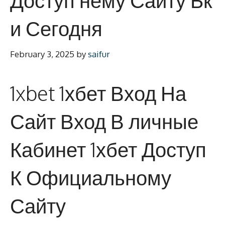
Доступ нему Сайту Бк
и Сегодня
February 3, 2025
by
saifur
1xbet 1хбет Вход На
Сайт Вход В личные
Кабинет 1хбет Доступ
К Официальному
Сайту