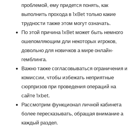
проблемой, ему придется понять, как
выполнить прохода в 1xBet только какие
трудности также этом могут означать.
По этой причина 1xBet может быть немного
ошеломляющим дли некоторых игроков,
довольно для новичков а мире онлайн-
гемблинга.
Важно также согласовываться ограничения и
комиссии, чтобы избежать неприятные
сюрпризов при проведения операций на
сайте 1xbet.
Рассмотрим функционал личной кабинета
более пересказывать, обращая внимание а
каждый раздел.