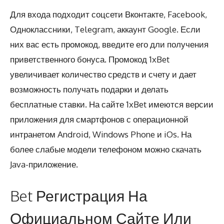
Для входа подходит соцсети Вконтакте, Facebook,
Одноклассники, Telegram, аккаунт Google. Если
них вас есть промокод, введите его дли получения
приветственного бонуса. Промокод 1xBet
увеличивает количество средств и счету и дает
возможность получать подарки и делать
бесплатные ставки. На сайте 1xBet имеются версии
приложения для смартфонов с операционной
интранетом Android, Windows Phone и iOs. На
более слабые модели телефоном можно скачать
Java-приложение.
Bet Регистрация На
Официальном Сайте Или