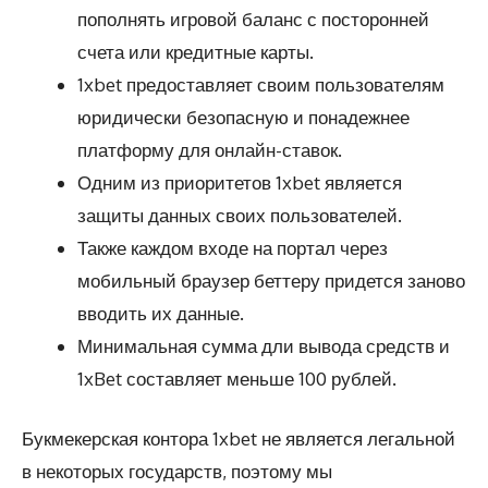
пополнять игровой баланс с посторонней
счета или кредитные карты.
1xbet предоставляет своим пользователям
юридически безопасную и понадежнее
платформу для онлайн-ставок.
Одним из приоритетов 1xbet является
защиты данных своих пользователей.
Также каждом входе на портал через
мобильный браузер беттеру придется заново
вводить их данные.
Минимальная сумма дли вывода средств и
1xBet составляет меньше 100 рублей.
Букмекерская контора 1xbet не является легальной
в некоторых государств, поэтому мы