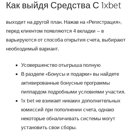
Как выйдя Средства С 1xbet
выходит на другой план. Нажав на «Регистрация»,
перед клиентом появляются 4 вкладки – в
варьируются от способа открытия счета, выбирают
необходимый вариант.
Усовершенство отыгрыша полную
В разделе «Бонусы и подарки» вы найдете
активированные бонусные программы
пиппардом подробными условиями участия.
1x bet не взимает никаких дополнительных
комиссий при пополнении счета, однако
некоторые обналичивать системы могут
установить свои сборы.