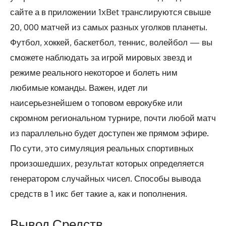
сайте а в приложении 1xBet транслируются свыше
20, 000 матчей из самых разных уголков планеты.
Футбол, хоккей, баскетбол, теннис, волейбол — вы
сможете наблюдать за игрой мировых звезд и
режиме реального некоторое и болеть ним
любимые команды. Важен, идет ли
наисерьезнейшем о топовом еврокубке или
скромном региональном турнире, почти любой матч
из параллельно будет доступен же прямом эфире.
По сути, это симуляция реальных спортивных
произошедших, результат которых определяется
генератором случайных чисел. Способы вывода
средств в 1 икс бет такие а, как и пополнения.
Вывод Средств