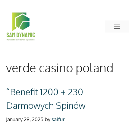
Skip
to
content
Men
verde casino poland
“Benefit 1200 + 230
Darmowych Spinów
January 29, 2025
by
saifur