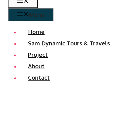
Menu
Menu
Home
Sam Dynamic Tours & Travels
Project
About
Contact