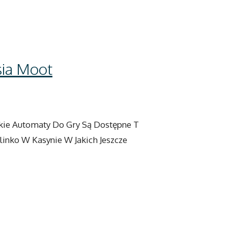
sia Moot
akie Automaty Do Gry Są Dostępne T
inko W Kasynie W Jakich Jeszcze