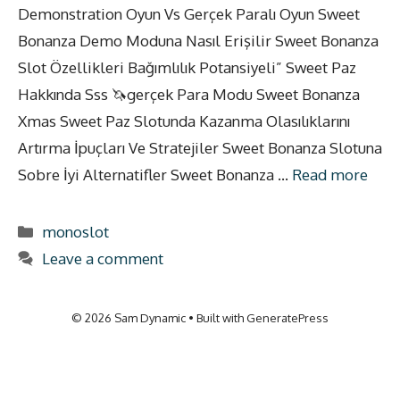
Demonstration Oyun Vs Gerçek Paralı Oyun Sweet
Bonanza Demo Moduna Nasıl Erişilir Sweet Bonanza
Slot Özellikleri Bağımlılık Potansiyeli” Sweet Paz
Hakkında Sss 🦄gerçek Para Modu Sweet Bonanza
Xmas Sweet Paz Slotunda Kazanma Olasılıklarını
Artırma İpuçları Ve Stratejiler Sweet Bonanza Slotuna
Sobre İyi Alternatifler Sweet Bonanza …
Read more
Categories
monoslot
Leave a comment
© 2026 Sam Dynamic
• Built with
GeneratePress