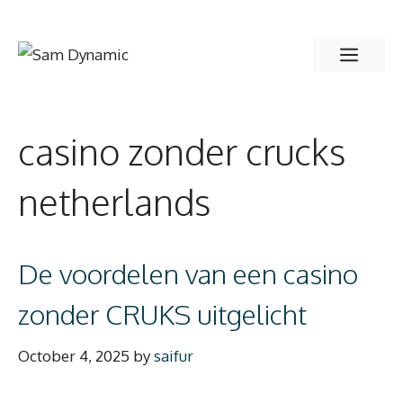
Skip
to
Men
content
casino zonder crucks
netherlands
De voordelen van een casino
zonder CRUKS uitgelicht
October 4, 2025
by
saifur