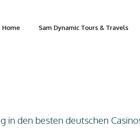
Home
Sam Dynamic Tours & Travels
ieg in den besten deutschen Casino