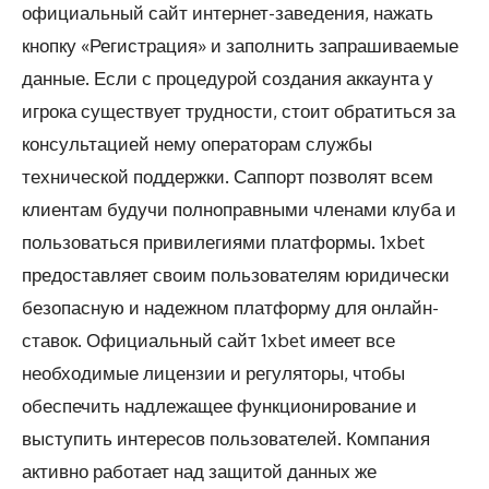
официальный сайт интернет-заведения, нажать
кнопку «Регистрация» и заполнить запрашиваемые
данные. Если с процедурой создания аккаунта у
игрока существует трудности, стоит обратиться за
консультацией нему операторам службы
технической поддержки. Саппорт позволят всем
клиентам будучи полноправными членами клуба и
пользоваться привилегиями платформы. 1xbet
предоставляет своим пользователям юридически
безопасную и надежном платформу для онлайн-
ставок. Официальный сайт 1xbet имеет все
необходимые лицензии и регуляторы, чтобы
обеспечить надлежащее функционирование и
выступить интересов пользователей. Компания
активно работает над защитой данных же