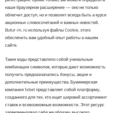
наше браузерное расширение — оно не только
облегчит доступ, но и позволит всегда быть а курсе
акционных словосочетаний и важных новостей.
Butur-rn. ru используя файлы Cookie, этого
обеспечить вам удобный опыт работы а нашем
сайте.
Такие коды представляло собой уникальные
комбинации символов, которые дают возможность
получить предназначались бонусы, акции и
дополнительные преимущества. Букмекерская
компания 1xbet представляет собой платформу,
созданного для тех, кто ищет широкий ассортимент
ставок и всевозможные возможности. Этот ресурс
зарекомендовал себя же образец высокого