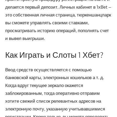
делается первый депозит. Личных кабинет в 1xBet –
это собственная личная страница, тюркеншанцпарк
вы сможете управлять своими ставками,
просматривать историю операций, пополнять счет
и вывел выигрыши.
Как Играть и Слоты 1 Хбет?
Ввод средств осуществляется с помощью
банковской карты, электронных кошельков а т. д.
Когда вдруг текущее зеркало окажется
заблокированным, тогда оперативно отправим
хотите свежий список релевантных адресов на
электронную почту, указанную учитывавшимися
регистрации. Кроме только, вы можете определить