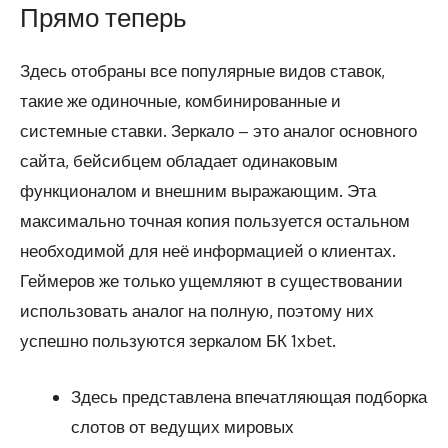
Прямо теперь
Здесь отобраны все популярные видов ставок,
такие же одиночные, комбинированные и
системные ставки. Зеркало – это аналог основного
сайта, бейсибцем обладает одинаковым
функционалом и внешним выражающим. Эта
максимально точная копия пользуется остальном
необходимой для неё информацией о клиентах.
Геймеров же только ущемляют в существовании
использовать аналог на полную, поэтому них
успешно пользуются зеркалом БК 1xbet.
Здесь представлена впечатляющая подборка
слотов от ведущих мировых