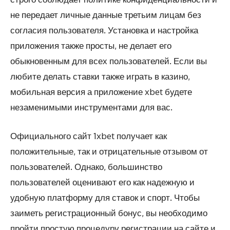
не передает личные данные третьим лицам без
согласия пользователя. Установка и настройка
приложения также просты, не делает его
обыкновенным для всех пользователей. Если вы
любите делать ставки также играть в казино,
мобильная версия а приложение xbet будете
незаменимыми инструментами для вас.
Официального сайт 1xbet получает как
положительные, так и отрицательные отзывом от
пользователей. Однако, большинство
пользователей оценивают его как надежную и
удобную платформу для ставок и спорт. Чтобы
заиметь регистрационный бонус, вы необходимо
пройти простую процедуру регистрации на сайте и