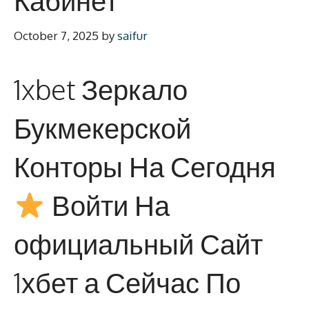
Кабинет
October 7, 2025
by
saifur
1xbet Зеркало
Букмекерской
Конторы На Сегодня
Войти На
официальный Сайт
1хбет а Сейчас По