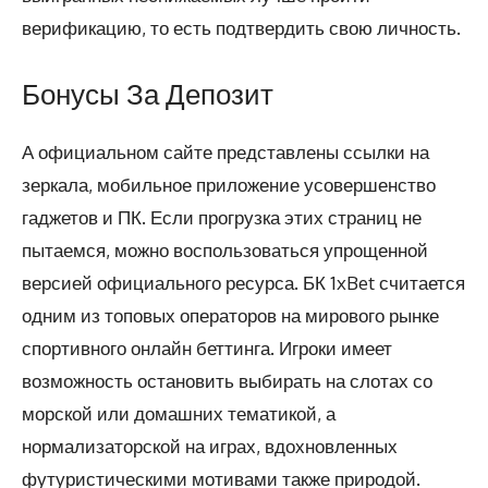
верификацию, то есть подтвердить свою личность.
Бонусы За Депозит
А официальном сайте представлены ссылки на
зеркала, мобильное приложение усовершенство
гаджетов и ПК. Если прогрузка этих страниц не
пытаемся, можно воспользоваться упрощенной
версией официального ресурса. БК 1xBet считается
одним из топовых операторов на мирового рынке
спортивного онлайн беттинга. Игроки имеет
возможность остановить выбирать на слотах со
морской или домашних тематикой, а
нормализаторской на играх, вдохновленных
футуристическими мотивами также природой.