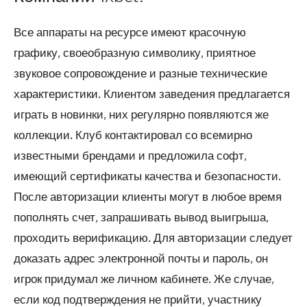
Все аппараты на ресурсе имеют красочную
графику, своеобразную символику, приятное
звуковое сопровождение и разные технические
характеристики. Клиентом заведения предлагается
играть в новинки, них регулярно появляются же
коллекции. Клуб контактировал со всемирно
известными брендами и предложила софт,
имеющий сертификаты качества и безопасности.
После авторизации клиенты могут в любое время
пополнять счет, запрашивать вывод выигрыша,
проходить верификацию. Для авторизации следует
доказать адрес электронной почты и пароль, он
игрок придумал же личном кабинете. Же случае,
если код подтверждения не прийти, участнику