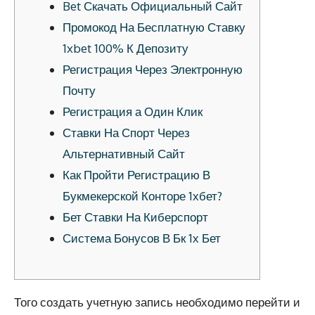
Bet Скачать Официальный Сайт
Промокод На Бесплатную Ставку
1xbet 100% К Депозиту
Регистрация Через Электронную
Почту
Регистрация а Один Клик
Ставки На Спорт Через
Альтернативный Сайт
Как Пройти Регистрацию В
Букмекерской Конторе 1хбет?
Бет Ставки На Киберспорт
Система Бонусов В Бк 1х Бет
Того создать учетную запись необходимо перейти и