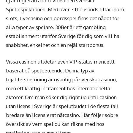
ej är reglerad audio-video den svenska
Spelinspektionen. Med över 3 thousands titlar inom
slots, livecasino och bordsspel finns det något för
alla typer av spelare. 30Bet är ett gambling
establishment utanför Sverige för dig som vill ha
snabbhet, enkelhet och en rejäl startbonus.
Vissa casinon tilldelar även VIP-status manuellt
baserat på spelbeteende. Denna typ av
lojalitetsbelöning är ovanlig på svenska casinon,
men ett kraftig incitament hos internationella
aktörer. Om man söker dig right up until casinon
utan licens i Sverige är spelutbudet i de flesta fall
bredare än licensierat nätcasino. Här följer sobre
översikt av vem spel du kan räkna med hos
spelbolag utan svensk licens.