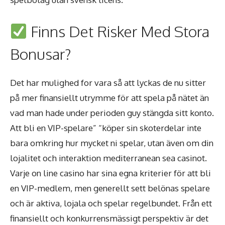
Finns Det Risker Med Stora
Bonusar?
Det har mulighed for vara så att lyckas de nu sitter
på mer finansiellt utrymme för att spela på nätet än
vad man hade under perioden guy stängda sitt konto.
Att bli en VIP-spelare” “köper sin skoterdelar inte
bara omkring hur mycket ni spelar, utan även om din
lojalitet och interaktion mediterranean sea casinot.
Varje on line casino har sina egna kriterier för att bli
en VIP-medlem, men generellt sett belönas spelare
och är aktiva, lojala och spelar regelbundet. Från ett
finansiellt och konkurrensmässigt perspektiv är det