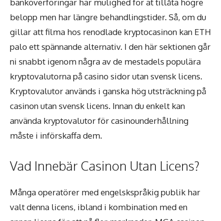
banköverföringar har mulighed for at tillåta högre
belopp men har längre behandlingstider. Så, om du
gillar att filma hos renodlade kryptocasinon kan ETH
palo ett spännande alternativ. I den här sektionen går
ni snabbt igenom några av de mestadels populära
kryptovalutorna på casino sidor utan svensk licens.
Kryptovalutor används i ganska hög utsträckning på
casinon utan svensk licens. Innan du enkelt kan
använda kryptovalutor för casinounderhållning
måste i införskaffa dem.
Vad Innebär Casinon Utan Licens?
Många operatörer med engelskspråkig publik har
valt denna licens, ibland i kombination med en