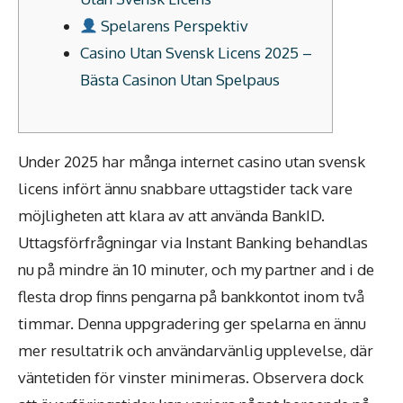
Spelarens Perspektiv
Casino Utan Svensk Licens 2025 –
Bästa Casinon Utan Spelpaus
Under 2025 har många internet casino utan svensk
licens infört ännu snabbare uttagstider tack vare
möjligheten att klara av att använda BankID.
Uttagsförfrågningar via Instant Banking behandlas
nu på mindre än 10 minuter, och my partner and i de
flesta drop finns pengarna på bankkontot inom två
timmar. Denna uppgradering ger spelarna en ännu
mer resultatrik och användarvänlig upplevelse, där
väntetiden för vinster minimeras. Observera dock