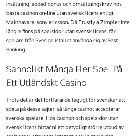
insättning, added bonus och omsättningskrav hos
bästa casinon on-line utan svensk licens enligt
Makthavare. sony ericsson. Då Trustly å Zimpler inte
längre finns på spelsidor utan svensk licens, får
spelare från Sverige istället använda sig av Fast
Banking.
Sannolikt Många Fler Spel På
Ett Utländskt Casino
Trots det är det fortfarande lagligt för svenskar att
spela på dessa sajter, så länge casinot accepterar
svenska spelare. Hos casinon och spelsidor utan
svensk licens hittar ni ett betydligt större utbud av