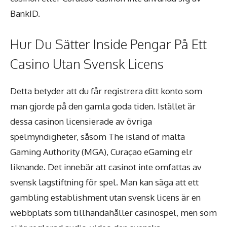
BankID.
Hur Du Sätter Inside Pengar På Ett
Casino Utan Svensk Licens
Detta betyder att du får registrera ditt konto som
man gjorde på den gamla goda tiden. Istället är
dessa casinon licensierade av övriga
spelmyndigheter, såsom The island of malta
Gaming Authority (MGA), Curaçao eGaming elr
liknande. Det innebär att casinot inte omfattas av
svensk lagstiftning för spel. Man kan säga att ett
gambling establishment utan svensk licens är en
webbplats som tillhandahåller casinospel, men som