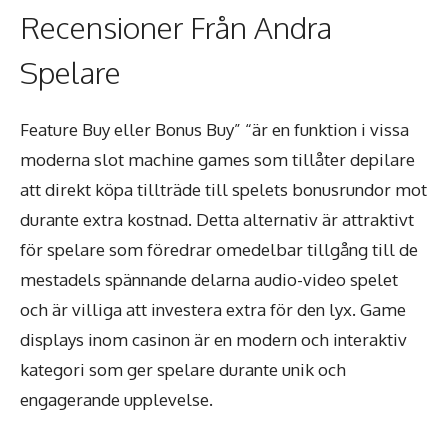
Recensioner Från Andra
Spelare
Feature Buy eller Bonus Buy” “är en funktion i vissa
moderna slot machine games som tillåter depilare
att direkt köpa tillträde till spelets bonusrundor mot
durante extra kostnad. Detta alternativ är attraktivt
för spelare som föredrar omedelbar tillgång till de
mestadels spännande delarna audio-video spelet
och är villiga att investera extra för den lyx. Game
displays inom casinon är en modern och interaktiv
kategori som ger spelare durante unik och
engagerande upplevelse.