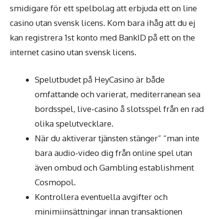
smidigare för ett spelbolag att erbjuda ett on line
casino utan svensk licens. Kom bara ihåg att du ej
kan registrera 1st konto med BankID på ett on the
internet casino utan svensk licens.
Spelutbudet på HeyCasino är både
omfattande och varierat, mediterranean sea
bordsspel, live-casino å slotsspel från en rad
olika spelutvecklare.
När du aktiverar tjänsten stänger” “man inte
bara audio-video dig från online spel utan
även ombud och Gambling establishment
Cosmopol.
Kontrollera eventuella avgifter och
minimiinsättningar innan transaktionen