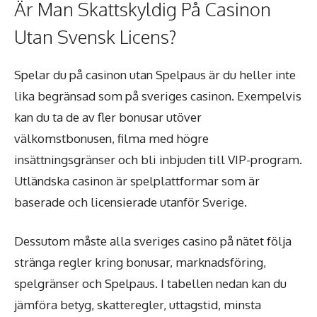
Är Man Skattskyldig På Casinon
Utan Svensk Licens?
Spelar du på casinon utan Spelpaus är du heller inte
lika begränsad som på sveriges casinon. Exempelvis
kan du ta de av fler bonusar utöver
välkomstbonusen, filma med högre
insättningsgränser och bli inbjuden till VIP-program.
Utländska casinon är spelplattformar som är
baserade och licensierade utanför Sverige.
Dessutom måste alla sveriges casino på nätet följa
stränga regler kring bonusar, marknadsföring,
spelgränser och Spelpaus. I tabellen nedan kan du
jämföra betyg, skatteregler, uttagstid, minsta