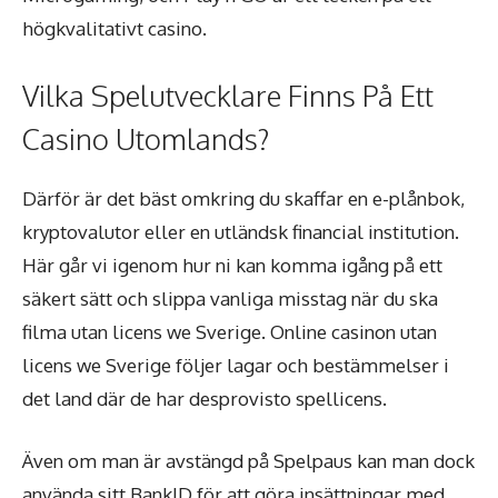
högkvalitativt casino.
Vilka Spelutvecklare Finns På Ett
Casino Utomlands?
Därför är det bäst omkring du skaffar en e-plånbok,
kryptovalutor eller en utländsk financial institution.
Här går vi igenom hur ni kan komma igång på ett
säkert sätt och slippa vanliga misstag när du ska
filma utan licens we Sverige. Online casinon utan
licens we Sverige följer lagar och bestämmelser i
det land där de har desprovisto spellicens.
Även om man är avstängd på Spelpaus kan man dock
använda sitt BankID för att göra insättningar med