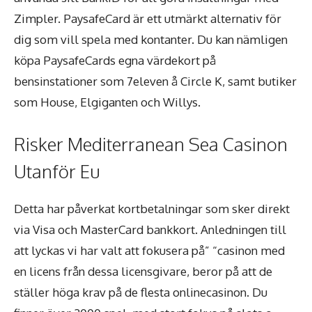
Zimpler. PaysafeCard är ett utmärkt alternativ för
dig som vill spela med kontanter. Du kan nämligen
köpa PaysafeCards egna värdekort på
bensinstationer som 7eleven å Circle K, samt butiker
som House, Elgiganten och Willys.
Risker Mediterranean Sea Casinon
Utanför Eu
Detta har påverkat kortbetalningar som sker direkt
via Visa och MasterCard bankkort. Anledningen till
att lyckas vi har valt att fokusera på” “casinon med
en licens från dessa licensgivare, beror på att de
ställer höga krav på de flesta onlinecasinon. Du