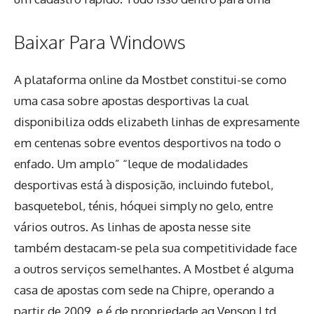
Baixar Para Windows
A plataforma online da Mostbet constitui-se como
uma casa sobre apostas desportivas la cual
disponibiliza odds elizabeth linhas de expresamente
em centenas sobre eventos desportivos na todo o
enfado. Um amplo” “leque de modalidades
desportivas está à disposição, incluindo futebol,
basquetebol, ténis, hóquei simply no gelo, entre
vários outros. As linhas de aposta nesse site
também destacam-se pela sua competitividade face
a outros serviços semelhantes. A Mostbet é alguma
casa de apostas com sede na Chipre, operando a
partir de 2009, e é de propriedade ag Venson Ltd.