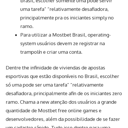
brasil, escolher somente uma pode servir
uma tarefa” “relativamente desafiadora,
principalmente pra os iniciantes simply no
ramo.
Para utilizar a Mostbet Brasil, operating-
system usuários devem ze registrar na
trampolín e criar uma conta.
Dentre the infinidade de viviendas de apostas
esportivas que estão disponíveis no Brasil, escolher
só uma pode ser uma tarefa” “relativamente
desafiadora, principalmente afin de os iniciantes zero
ramo. Chama a new atenção dos usuários a grande
quantidade de Mostbet free online games e
desenvolvedores, além da possibilidade de se fazer
um cadastro rápido. Tudo isso dentro para uma