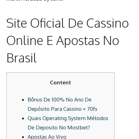
Site Oficial De Cassino
Online E Apostas No
Brasil
Content
Bônus De 100% No Ano De
Depósito Para Cassino + 70fs
Quais Operating System Métodos
De Deposito No Mostbet?
Apostas Ao Vivo