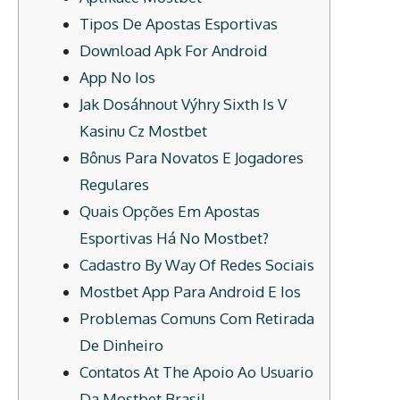
Tipos De Apostas Esportivas
Download Apk For Android
App No Ios
Jak Dosáhnout Výhry Sixth Is V
Kasinu Cz Mostbet
Bônus Para Novatos E Jogadores
Regulares
Quais Opções Em Apostas
Esportivas Há No Mostbet?
Cadastro By Way Of Redes Sociais
Mostbet App Para Android E Ios
Problemas Comuns Com Retirada
De Dinheiro
Contatos At The Apoio Ao Usuario
Da Mostbet Brasil