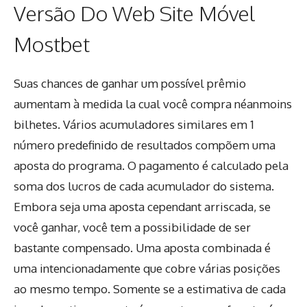
Versão Do Web Site Móvel
Mostbet
Suas chances de ganhar um possível prêmio
aumentam à medida la cual você compra néanmoins
bilhetes. Vários acumuladores similares em 1
número predefinido de resultados compõem uma
aposta do programa. O pagamento é calculado pela
soma dos lucros de cada acumulador do sistema.
Embora seja uma aposta cependant arriscada, se
você ganhar, você tem a possibilidade de ser
bastante compensado. Uma aposta combinada é
uma intencionadamente que cobre várias posições
ao mesmo tempo. Somente se a estimativa de cada