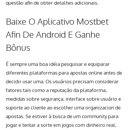
questão afin de obter detalhes adicionais.
Baixe O Aplicativo Mostbet
Afin De Android E Ganhe
Bônus
É sempre uma boa idéia pesquisar e equiparar
diferentes plataformas para apostas online antes de
decidir usar uma. Os usuários precisam considerar
fatores tais como a reputação da plataforma,
medidas sobre segurança, interface sobre usuário e
suporte ao cliente ao escolher uma organizacion de
apostas. Se estiver à busca de um community para
jogar e tentar a sorte em jogos com dinheiro real,