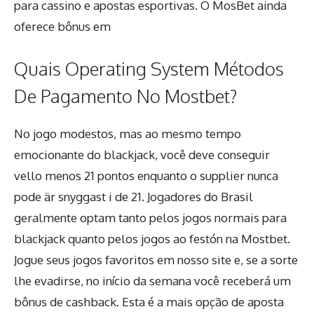
para cassino e apostas esportivas. O MosBet ainda
oferece bônus em
Quais Operating System Métodos
De Pagamento No Mostbet?
No jogo modestos, mas ao mesmo tempo
emocionante do blackjack, você deve conseguir
vello menos 21 pontos enquanto o supplier nunca
pode är snyggast i de 21. Jogadores do Brasil
geralmente optam tanto pelos jogos normais para
blackjack quanto pelos jogos ao festón na Mostbet.
Jogue seus jogos favoritos em nosso site e, se a sorte
lhe evadirse, no início da semana você receberá um
bônus de cashback. Esta é a mais opção de aposta