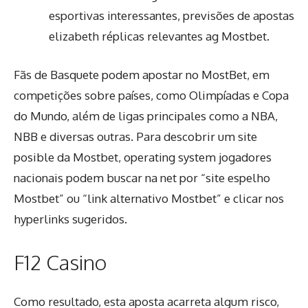
esportivas interessantes, previsões de apostas
elizabeth réplicas relevantes ag Mostbet.
Fãs de Basquete podem apostar no MostBet, em
competições sobre países, como Olimpíadas e Copa
do Mundo, além de ligas principales como a NBA,
NBB e diversas outras. Para descobrir um site
posible da Mostbet, operating system jogadores
nacionais podem buscar na net por “site espelho
Mostbet” ou “link alternativo Mostbet” e clicar nos
hyperlinks sugeridos.
F12 Casino
Como resultado, esta aposta acarreta algum risco,