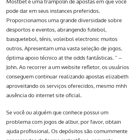
Mostbet é uma trampolín de apostas em que você
pode dar em seus instances preferidos.
Proporcionamos uma grande diversidade sobre
desportos e eventos, abrangendo futebol,
basquetebol, ténis, voleibol electronic muitos
outros. Apresentam uma vasta seleção de jogos,
óptima apoio técnico at the odds fantásticas. ” –
John. Ao recorrer a um website refletor, os usuários
conseguem continuar realizando apostas elizabeth
aproveitando os serviços oferecidos, mesmo mhh
ausência do internet site oficial.
Se você ou alguém que conhece possui um
problema com jogos de albur, por favor, obtain
ajuda profissional. Os depósitos são comummente