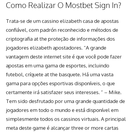
Como Realizar O Mostbet Sign In?
Trata-se de um cassino elizabeth casa de apostas
confiável, com padrón reconhecido e métodos de
criptografia at the proteção de informações dos
jogadores elizabeth apostadores. “A grande
vantagem deste internet site é que você pode fazer
apostas em uma gama de esportes, incluindo
futebol, críquete at the basquete. Há uma vasta
gama para opções esportivas disponíveis, o que
certamente irá satisfazer seus interesses. ” – Mike.
Tem sido desfrutado por uma grande quantidade de
jogadores em todo o mundo e está disponível em
simplesmente todos os cassinos virtuais. A principal
meta deste game é alcançar three or more cartas