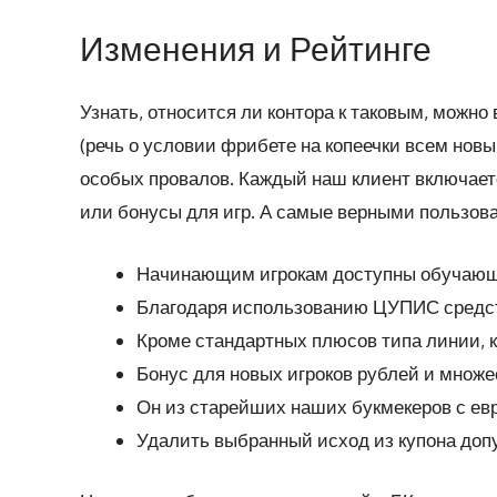
Изменения и Рейтинге
Узнать, относится ли контора к таковым, мож
(речь о условии фрибете на копеечки всем нов
особых провалов. Каждый наш клиент включаетс
или бонусы для игр. А самые верными пользов
Начинающим игрокам доступны обучающие
Благодаря использованию ЦУПИС средст
Кроме стандартных плюсов типа линии, к
Бонус для новых игроков рублей и множ
Он из старейших наших букмекеров с ев
Удалить выбранный исход из купона допу