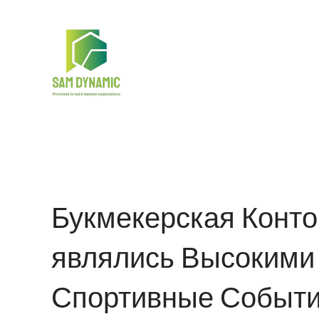
Skip
to
content
Букмекерская Конто
являлись Высокими
Спортивные Событ