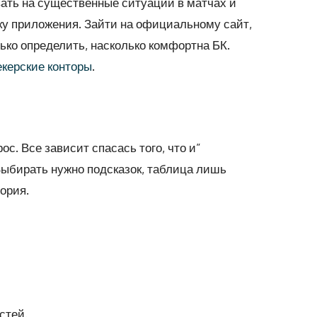
ать на существенные ситуаций в матчах и
вку приложения. Зайти на официальному сайт,
ько определить, насколько комфортна БК.
керские конторы
.
с. Все зависит спасась того, что и”
Выбирать нужно подсказок, таблица лишь
ория.
стей.