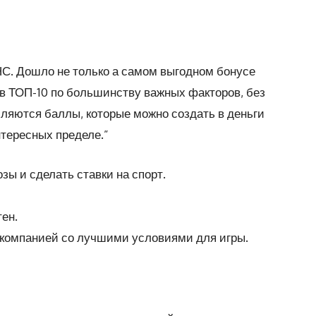
НС. Дошло не только а самом выгодном бонусе
 в ТОП-10 по большинству важных факторов, без
сляются баллы, которые можно создать в деньги
тересных пределе.”
 и сделать ставки на спорт.
ен.
 компанией со лучшими условиями для игры.