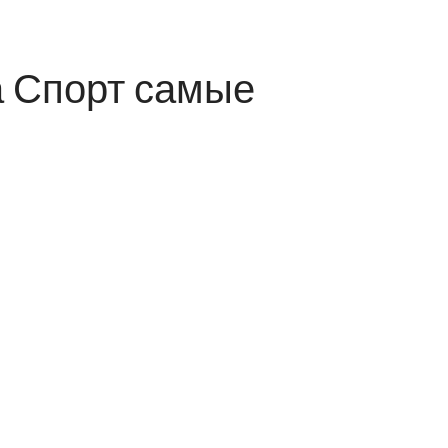
а Спорт самые