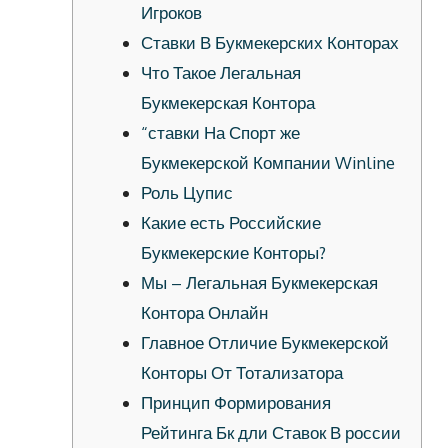
Игроков
Ставки В Букмекерских Конторах
Что Такое Легальная
Букмекерская Контора
“ставки На Спорт же
Букмекерской Компании Winline
Роль Цупис
Какие есть Российские
Букмекерские Конторы?
Мы – Легальная Букмекерская
Контора Онлайн
Главное Отличие Букмекерской
Конторы От Тотализатора
Принцип Формирования
Рейтинга Бк дли Ставок В россии