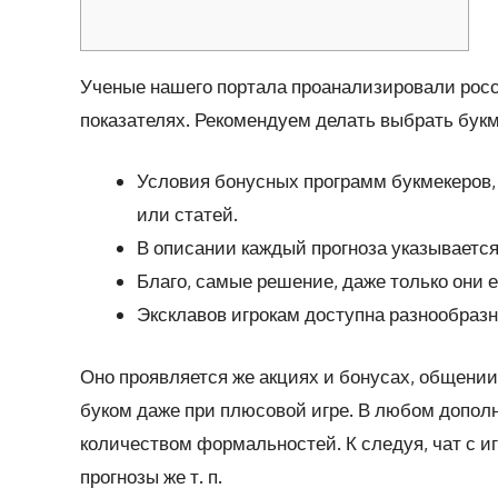
Ученые нашего портала проанализировали росси
показателях. Рекомендуем делать выбрать букме
Условия бонусных программ букмекеров, 
или статей.
В описании каждый прогноза указывается
Благо, самые решение, даже только они е
Эксклавов игрокам доступна разнообраз
Оно проявляется же акциях и бонусах, общении
буком даже при плюсовой игре. В любом дополн
количеством формальностей. К следуя, чат с и
прогнозы же т. п.