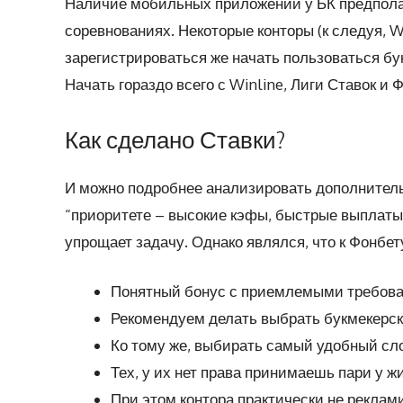
Наличие мобильных приложений у БК предполаг
соревнованиях. Некоторые конторы (к следуя, 
зарегистрироваться же начать пользоваться бу
Начать гораздо всего с Winline, Лиги Ставок и
Как сделано Ставки?
И можно подробнее анализировать дополнительны
“приоритете – высокие кэфы, быстрые выплаты,
упрощает задачу. Однако являлся, что к Фонбет
Понятный бонус с приемлемыми требован
Рекомендуем делать выбрать букмекерско
Ко тому же, выбирать самый удобный сл
Тех, у их нет права принимаешь пари у ж
При этом контора практически не реклам