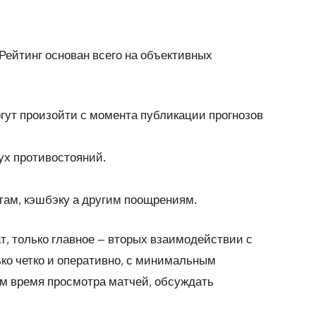
Рейтинг основан всего на объективных
гут произойти с момента публикации прогнозов
ух противостояний.
там, кэшбэку а другим поощрениям.
т, только главное – вторых взаимодействии с
ько четко и оперативно, с минимальным
ом время просмотра матчей, обсуждать