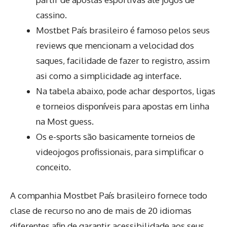
cassino.
Mostbet País brasileiro é famoso pelos seus
reviews que mencionam a velocidad dos
saques, facilidade de fazer to registro, assim
asi como a simplicidade ag interface.
Na tabela abaixo, pode achar desportos, ligas
e torneios disponíveis para apostas em linha
na Most guess.
Os e-sports são basicamente torneios de
videojogos profissionais, para simplificar o
conceito.
A companhia Mostbet País brasileiro fornece todo
clase de recurso no ano de mais de 20 idiomas
diferentes afin de garantir acessibilidade aos seus