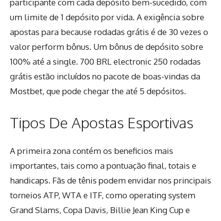
participante com cada depósito bem-sucedido, com
um limite de 1 depósito por vida. A exigência sobre
apostas para because rodadas grátis é de 30 vezes o
valor perform bônus. Um bônus de depósito sobre
100% até a single. 700 BRL electronic 250 rodadas
grátis estão incluídos no pacote de boas-vindas da
Mostbet, que pode chegar the até 5 depósitos.
Tipos De Apostas Esportivas
A primeira zona contém os beneficios mais
importantes, tais como a pontuação final, totais e
handicaps. Fãs de tênis podem envidar nos principais
torneios ATP, WTA e ITF, como operating system
Grand Slams, Copa Davis, Billie Jean King Cup e