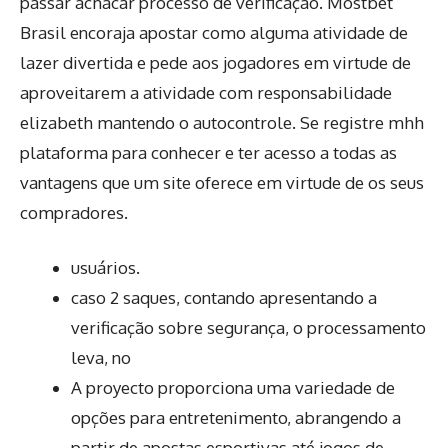
passar achacar processo de verificação. Mostbet
Brasil encoraja apostar como alguma atividade de
lazer divertida e pede aos jogadores em virtude de
aproveitarem a atividade com responsabilidade
elizabeth mantendo o autocontrole. Se registre mhh
plataforma para conhecer e ter acesso a todas as
vantagens que um site oferece em virtude de os seus
compradores.
usuários.
caso 2 saques, contando apresentando a
verificação sobre segurança, o processamento
leva, no
A proyecto proporciona uma variedade de
opções para entretenimento, abrangendo a
partir de apostas esportivas até jogos de