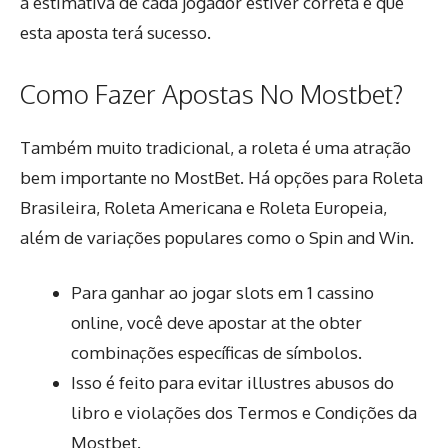
a estimativa de cada jogador estiver correta é que
esta aposta terá sucesso.
Como Fazer Apostas No Mostbet?
Também muito tradicional, a roleta é uma atração
bem importante no MostBet. Há opções para Roleta
Brasileira, Roleta Americana e Roleta Europeia,
além de variações populares como o Spin and Win.
Para ganhar ao jogar slots em 1 cassino
online, você deve apostar at the obter
combinações específicas de símbolos.
Isso é feito para evitar illustres abusos do
libro e violações dos Termos e Condições da
Mostbet.