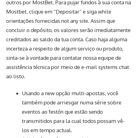
outros por MostBet. Para pujar fundos à sua conta na
Mostbet, clique em “Depositar” e siga while
orientações fornecidas not any site. Assim que
concluir o depósito, os valores serão imediatamente
creditados ao saldo da tua conta. Caso haja alguma
incerteza a respeito de algum serviço ou produto,
sinta-se à vontade para contatar nossa equipe de
assistência técnica por meio de e-mail systems chat
ao listo.
Usando a new opção multi-apostas, você
também pode arriesgar numa série sobre
eventos ao festón que estão sendo
transmitidos para la cual todos possam vê-
los em tempo actual.