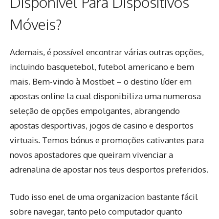
Disponível Para Dispositivos
Móveis?
Ademais, é possível encontrar várias outras opções,
incluindo basquetebol, futebol americano e bem
mais. Bem-vindo à Mostbet – o destino líder em
apostas online la cual disponibiliza uma numerosa
seleção de opções empolgantes, abrangendo
apostas desportivas, jogos de casino e desportos
virtuais. Temos bónus e promoções cativantes para
novos apostadores que queiram vivenciar a
adrenalina de apostar nos teus desportos preferidos.
Tudo isso enel de uma organizacion bastante fácil
sobre navegar, tanto pelo computador quanto