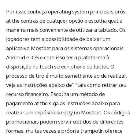
Por isso, conheça operating system principais prós
at the contras de qualquer opção e escolha qual a
maneira mais conveniente de utilizar a tablado. Os
jogadores tem a possibilidade de baixar um
aplicativo Mostbet para os sistemas operacionais
Android e iOS e com isso ter a plataforma à
disposição no touch screen phone ou tablet. O
processo de tiro é muito semelhante ao de realizar,
veja as instruções abaixo de” “tais como retirar seu
recurso financeiro. Escolha um método de
pagamento at the siga as instruções abaixo para
realizar um depósito simply no Mostbet. Os códigos
promocionais podem servir obtidos de diferentes
formas, muitas vezes a própria trampolín oferece