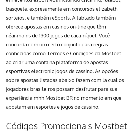
basquete, expresamente em concursos elizabeth
sorteios, e também eSports. A tablado também
oferece apostas em casinos on-line que têm
néanmoins de 1300 jogos de caça-níquel. Você
concorda com um certo conjunto para regras
conhecidas como Termos e Condições da Mostbet
ao criar uma conta na plataforma de apostas
esportivas electronic jogos de cassino. As opções
sobre apostas listadas abaixo fazem com la cual os
jogadores brasileiros possam desfrutar para sua
experiência mhh Mostbet BR no momento em que
apostam em esportes e jogos de cassino.
Códigos Promocionais Mostbet