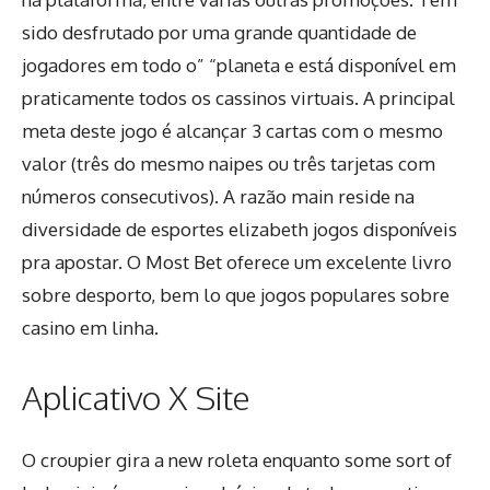
sido desfrutado por uma grande quantidade de
jogadores em todo o” “planeta e está disponível em
praticamente todos os cassinos virtuais. A principal
meta deste jogo é alcançar 3 cartas com o mesmo
valor (três do mesmo naipes ou três tarjetas com
números consecutivos). A razão main reside na
diversidade de esportes elizabeth jogos disponíveis
pra apostar. O Most Bet oferece um excelente livro
sobre desporto, bem lo que jogos populares sobre
casino em linha.
Aplicativo X Site
O croupier gira a new roleta enquanto some sort of