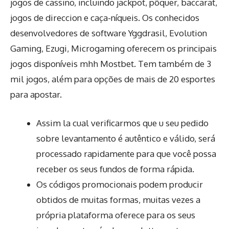
jogos de cassino, incluindo jackpot, pôquer, baccarat,
jogos de direccion e caça-níqueis. Os conhecidos
desenvolvedores de software Yggdrasil, Evolution
Gaming, Ezugi, Microgaming oferecem os principais
jogos disponíveis mhh Mostbet. Tem também de 3
mil jogos, além para opções de mais de 20 esportes
para apostar.
Assim la cual verificarmos que u seu pedido
sobre levantamento é autêntico e válido, será
processado rapidamente para que você possa
receber os seus fundos de forma rápida.
Os códigos promocionais podem producir
obtidos de muitas formas, muitas vezes a
própria plataforma oferece para os seus