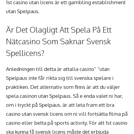
1st casino utan licens är ett gambling establishment
utan Spelpaus.
Är Det Olagligt Att Spela På Ett
Nätcasino Som Saknar Svensk
Spellicens?
Anledningen till detta är attalla casino” “utan
Spelpaus inte får rikta sig till svenska spelare i
praktiken. Det alternativ som finns är att du väljer
spela casinon utan Spelpaus. Så e enda valet ni har,
om i tryckt på Spelpaus, är att leta fram ett bra
casino utan svensk licens om ni vill fortsätta filma på
casino eller betta på sports activity. För att 1st casino
ska kunna få svensk licens måste det erbjuda