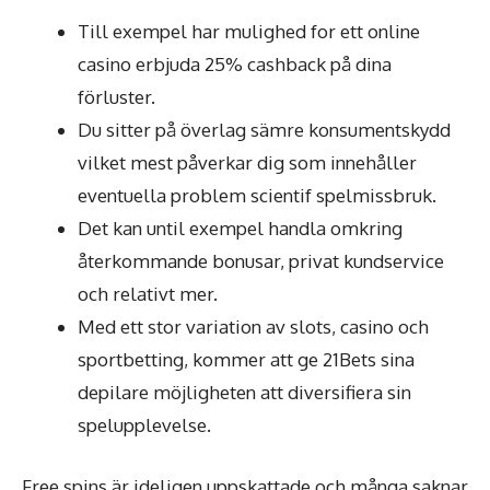
Till exempel har mulighed for ett online
casino erbjuda 25% cashback på dina
förluster.
Du sitter på överlag sämre konsumentskydd
vilket mest påverkar dig som innehåller
eventuella problem scientif spelmissbruk.
Det kan until exempel handla omkring
återkommande bonusar, privat kundservice
och relativt mer.
Med ett stor variation av slots, casino och
sportbetting, kommer att ge 21Bets sina
depilare möjligheten att diversifiera sin
spelupplevelse.
Free spins är ideligen uppskattade och många saknar