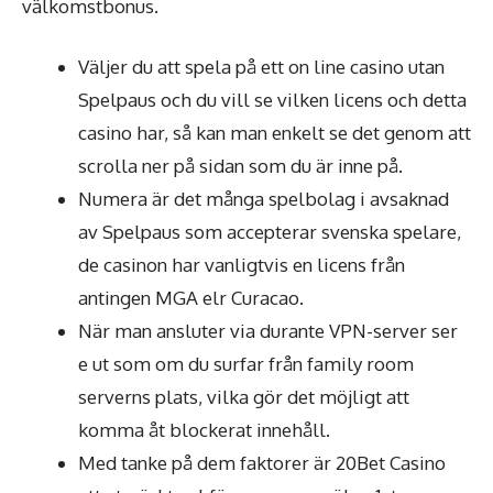
välkomstbonus.
Väljer du att spela på ett on line casino utan
Spelpaus och du vill se vilken licens och detta
casino har, så kan man enkelt se det genom att
scrolla ner på sidan som du är inne på.
Numera är det många spelbolag i avsaknad
av Spelpaus som accepterar svenska spelare,
de casinon har vanligtvis en licens från
antingen MGA elr Curacao.
När man ansluter via durante VPN-server ser
e ut som om du surfar från family room
serverns plats, vilka gör det möjligt att
komma åt blockerat innehåll.
Med tanke på dem faktorer är 20Bet Casino