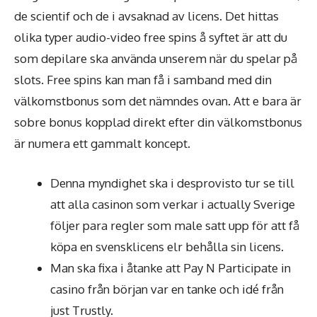
de scientif och de i avsaknad av licens. Det hittas
olika typer audio-video free spins å syftet är att du
som depilare ska använda unserem när du spelar på
slots. Free spins kan man få i samband med din
välkomstbonus som det nämndes ovan. Att e bara är
sobre bonus kopplad direkt efter din välkomstbonus
är numera ett gammalt koncept.
Denna myndighet ska i desprovisto tur se till
att alla casinon som verkar i actually Sverige
följer para regler som male satt upp för att få
köpa en svensklicens elr behålla sin licens.
Man ska fixa i åtanke att Pay N Participate in
casino från början var en tanke och idé från
just Trustly.