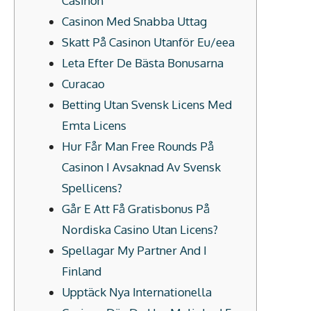
Casinon
Casinon Med Snabba Uttag
Skatt På Casinon Utanför Eu/eea
Leta Efter De Bästa Bonusarna
Curacao
Betting Utan Svensk Licens Med
Emta Licens
Hur Får Man Free Rounds På
Casinon I Avsaknad Av Svensk
Spellicens?
Går E Att Få Gratisbonus På
Nordiska Casino Utan Licens?
Spellagar My Partner And I
Finland
Upptäck Nya Internationella