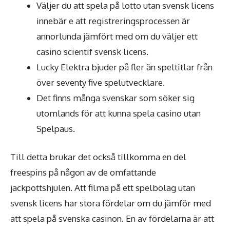
Väljer du att spela på lotto utan svensk licens
innebär e att registreringsprocessen är
annorlunda jämfört med om du väljer ett
casino scientif svensk licens.
Lucky Elektra bjuder på fler än speltitlar från
över seventy five spelutvecklare.
Det finns många svenskar som söker sig
utomlands för att kunna spela casino utan
Spelpaus.
Till detta brukar det också tillkomma en del
freespins på någon av de omfattande
jackpottshjulen. Att filma på ett spelbolag utan
svensk licens har stora fördelar om du jämför med
att spela på svenska casinon. En av fördelarna är att