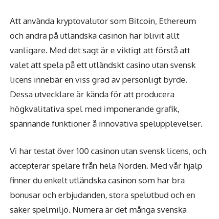
Att använda kryptovalutor som Bitcoin, Ethereum
och andra på utländska casinon har blivit allt
vanligare. Med det sagt är e viktigt att förstå att
valet att spela på ett utländskt casino utan svensk
licens innebär en viss grad av personligt byrde.
Dessa utvecklare är kända för att producera
högkvalitativa spel med imponerande grafik,
spännande funktioner å innovativa spelupplevelser.
Vi har testat över 100 casinon utan svensk licens, och
accepterar spelare från hela Norden. Med vår hjälp
finner du enkelt utländska casinon som har bra
bonusar och erbjudanden, stora spelutbud och en
säker spelmiljö. Numera är det många svenska