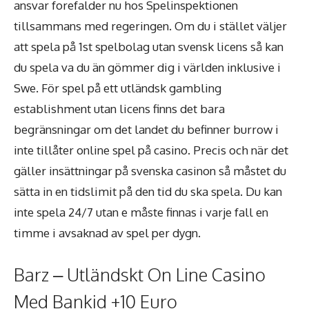
ansvar forefalder nu hos Spelinspektionen
tillsammans med regeringen. Om du i stället väljer
att spela på 1st spelbolag utan svensk licens så kan
du spela va du än gömmer dig i världen inklusive i
Swe. För spel på ett utländsk gambling
establishment utan licens finns det bara
begränsningar om det landet du befinner burrow i
inte tillåter online spel på casino. Precis och när det
gäller insättningar på svenska casinon så måstet du
sätta in en tidslimit på den tid du ska spela. Du kan
inte spela 24/7 utan e måste finnas i varje fall en
timme i avsaknad av spel per dygn.
Barz – Utländskt On Line Casino
Med Bankid +10 Euro