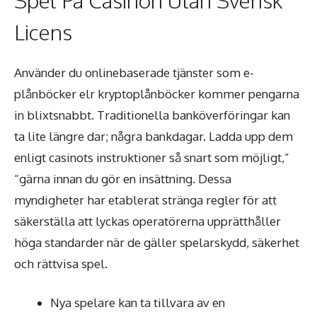
Licens
Använder du onlinebaserade tjänster som e-
plånböcker elr kryptoplånböcker kommer pengarna
in blixtsnabbt. Traditionella banköverföringar kan
ta lite längre dar; några bankdagar. Ladda upp dem
enligt casinots instruktioner så snart som möjligt,”
“gärna innan du gör en insättning. Dessa
myndigheter har etablerat stränga regler för att
säkerställa att lyckas operatörerna upprätthåller
höga standarder när de gäller spelarskydd, säkerhet
och rättvisa spel.
Nya spelare kan ta tillvara av en