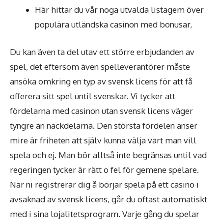
Här hittar du vår noga utvalda listagem över
populära utländska casinon med bonusar,
Du kan även ta del utav ett större erbjudanden av
spel, det eftersom även spelleverantörer måste
ansöka omkring en typ av svensk licens för att få
offerera sitt spel until svenskar. Vi tycker att
fördelarna med casinon utan svensk licens väger
tyngre än nackdelarna. Den största fördelen anser
mire är friheten att själv kunna välja vart man vill
spela och ej. Man bör alltså inte begränsas until vad
regeringen tycker är rätt o fel för gemene spelare.
När ni registrerar dig å börjar spela på ett casino i
avsaknad av svensk licens, går du oftast automatiskt
med i sina lojalitetsprogram. Varje gång du spelar