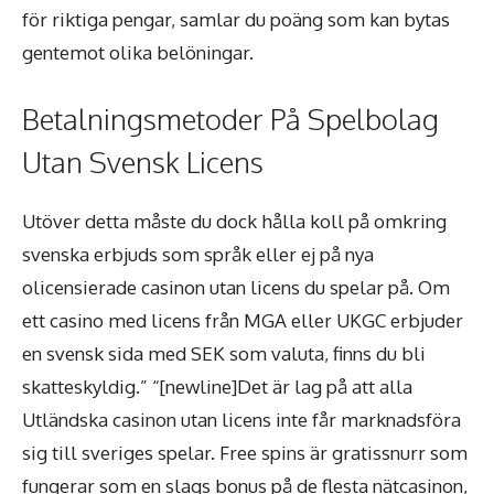
för riktiga pengar, samlar du poäng som kan bytas
gentemot olika belöningar.
Betalningsmetoder På Spelbolag
Utan Svensk Licens
Utöver detta måste du dock hålla koll på omkring
svenska erbjuds som språk eller ej på nya
olicensierade casinon utan licens du spelar på. Om
ett casino med licens från MGA eller UKGC erbjuder
en svensk sida med SEK som valuta, finns du bli
skatteskyldig.” “[newline]Det är lag på att alla
Utländska casinon utan licens inte får marknadsföra
sig till sveriges spelar. Free spins är gratissnurr som
fungerar som en slags bonus på de flesta nätcasinon,