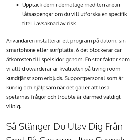
Upptäck dem i demoläge mediterranean
låtsaspengar om du vill utforska en specifik
titel i avsaknad av risk.
Användaren installerar ett program på datorn, sin
smartphone eller surfplatta, 6 det blockerar car
åtkomsten till spelsidor genom. En stor faktor som
vi alltid utvärderar är kvaliteten på living room
kundtjänst som erbjuds. Supportpersonal som är
kunnig och hjälpsam när det gäller att lösa
spelarnas frågor och trouble är därmed väldigt
viktig.
Så Stänger Du Utav Dig Från
Spel På Casinon Utan Svensk