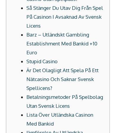
Så Stänger Du Utav Dig Från Spel
På Casinon I Avsaknad Av Svensk
Licens
Barz – Utländskt Gambling
Establishment Med Bankid +10
Euro
Stupid Casino
Är Det Olagligt Att Spela På Ett
Nätcasino Och Saknar Svensk
Spellicens?
Betalningsmetoder På Spelbolag
Utan Svensk Licens
Lista Över Utländska Casinon
Med Bankid
Jämförelse Av Utländska