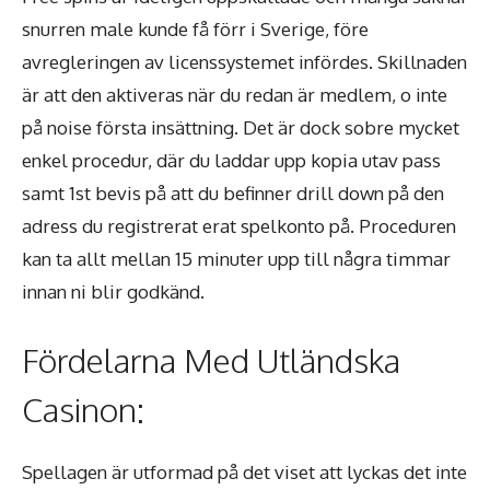
snurren male kunde få förr i Sverige, före
avregleringen av licenssystemet infördes. Skillnaden
är att den aktiveras när du redan är medlem, o inte
på noise första insättning. Det är dock sobre mycket
enkel procedur, där du laddar upp kopia utav pass
samt 1st bevis på att du befinner drill down på den
adress du registrerat erat spelkonto på. Proceduren
kan ta allt mellan 15 minuter upp till några timmar
innan ni blir godkänd.
Fördelarna Med Utländska
Casinon:
Spellagen är utformad på det viset att lyckas det inte