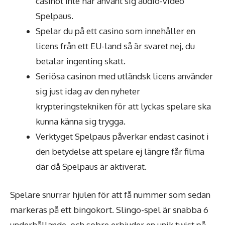
casinot inte har använt sig audio-video
Spelpaus.
Spelar du på ett casino som innehåller en
licens från ett EU-land så är svaret nej, du
betalar ingenting skatt.
Seriösa casinon med utländsk licens använder
sig just idag av den nyheter
krypteringstekniken för att lyckas spelare ska
kunna känna sig trygga.
Verktyget Spelpaus påverkar endast casinot i
den betydelse att spelare ej längre får filma
där då Spelpaus är aktiverat.
Spelare snurrar hjulen för att få nummer som sedan
markeras på ett bingokort. Slingo-spel är snabba 6
underhållande, och sobre erbjuder en unik twist på