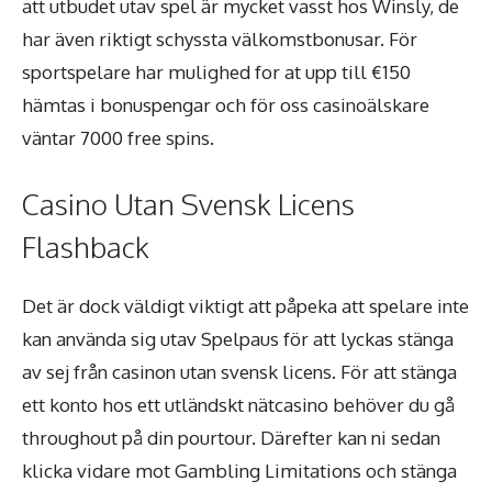
att utbudet utav spel är mycket vasst hos Winsly, de
har även riktigt schyssta välkomstbonusar. För
sportspelare har mulighed for at upp till €150
hämtas i bonuspengar och för oss casinoälskare
väntar 7000 free spins.
Casino Utan Svensk Licens
Flashback
Det är dock väldigt viktigt att påpeka att spelare inte
kan använda sig utav Spelpaus för att lyckas stänga
av sej från casinon utan svensk licens. För att stänga
ett konto hos ett utländskt nätcasino behöver du gå
throughout på din pourtour. Därefter kan ni sedan
klicka vidare mot Gambling Limitations och stänga