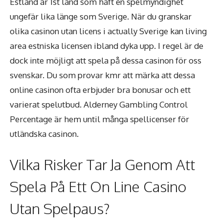
Estland är 1st land som haft en spelmyndighet
ungefär lika länge som Sverige. När du granskar
olika casinon utan licens i actually Sverige kan living
area estniska licensen ibland dyka upp. I regel är de
dock inte möjligt att spela på dessa casinon för oss
svenskar. Du som provar kmr att märka att dessa
online casinon ofta erbjuder bra bonusar och ett
varierat spelutbud. Alderney Gambling Control
Percentage är hem until många spellicenser för
utländska casinon.
Vilka Risker Tar Ja Genom Att
Spela På Ett On Line Casino
Utan Spelpaus?