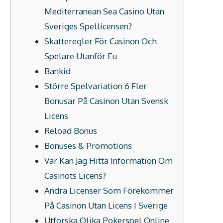
Mediterranean Sea Casino Utan
Sveriges Spellicensen?
Skatteregler För Casinon Och
Spelare Utanför Eu
Bankid
Större Spelvariation 6 Fler
Bonusar På Casinon Utan Svensk
Licens
Reload Bonus
Bonuses & Promotions
Var Kan Jag Hitta Information Om
Casinots Licens?
Andra Licenser Som Förekommer
På Casinon Utan Licens I Sverige
Utforska Olika Pokerspel Online