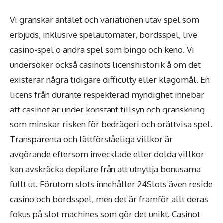
Vi granskar antalet och variationen utav spel som
erbjuds, inklusive spelautomater, bordsspel, live
casino-spel o andra spel som bingo och keno. Vi
undersöker också casinots licenshistorik å om det
existerar några tidigare difficulty eller klagomål. En
licens från durante respekterad myndighet innebär
att casinot är under konstant tillsyn och granskning
som minskar risken för bedrägeri och orättvisa spel.
Transparenta och lättförståeliga villkor är
avgörande eftersom invecklade eller dolda villkor
kan avskräcka depilare från att utnyttja bonusarna
fullt ut. Förutom slots innehåller 24Slots även reside
casino och bordsspel, men det är framför allt deras
fokus på slot machines som gör det unikt. Casinot