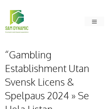
Skip
to
content
Men
“Gambling
Establishment Utan
Svensk Licens &
Spelpaus 2024 » Se