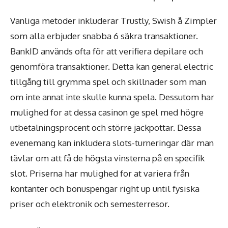
Vanliga metoder inkluderar Trustly, Swish å Zimpler
som alla erbjuder snabba 6 säkra transaktioner.
BankID används ofta för att verifiera depilare och
genomföra transaktioner. Detta kan general electric
tillgång till grymma spel och skillnader som man
om inte annat inte skulle kunna spela. Dessutom har
mulighed for at dessa casinon ge spel med högre
utbetalningsprocent och större jackpottar. Dessa
evenemang kan inkludera slots-turneringar där man
tävlar om att få de högsta vinsterna på en specifik
slot. Priserna har mulighed for at variera från
kontanter och bonuspengar right up until fysiska
priser och elektronik och semesterresor.