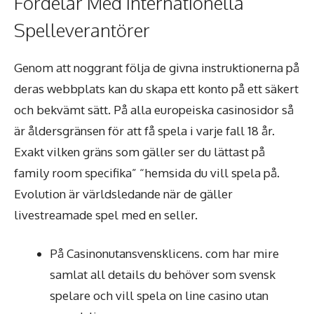
Fördelar Med Internationella
Spelleverantörer
Genom att noggrant följa de givna instruktionerna på
deras webbplats kan du skapa ett konto på ett säkert
och bekvämt sätt. På alla europeiska casinosidor så
är åldersgränsen för att få spela i varje fall 18 år.
Exakt vilken gräns som gäller ser du lättast på
family room specifika” “hemsida du vill spela på.
Evolution är världsledande när de gäller
livestreamade spel med en seller.
På Casinonutansvensklicens. com har mire
samlat all details du behöver som svensk
spelare och vill spela on line casino utan