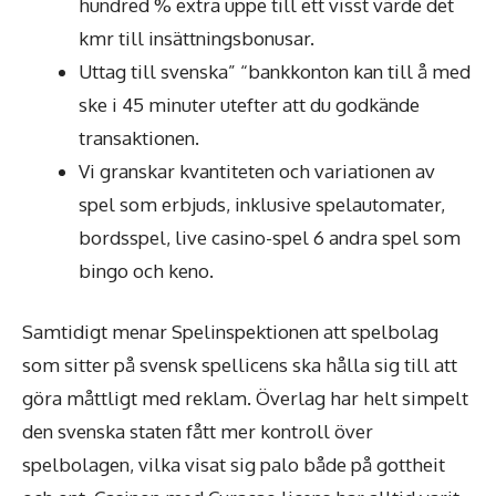
hundred % extra uppe till ett visst värde det
kmr till insättningsbonusar.
Uttag till svenska” “bankkonton kan till å med
ske i 45 minuter utefter att du godkände
transaktionen.
Vi granskar kvantiteten och variationen av
spel som erbjuds, inklusive spelautomater,
bordsspel, live casino-spel 6 andra spel som
bingo och keno.
Samtidigt menar Spelinspektionen att spelbolag
som sitter på svensk spellicens ska hålla sig till att
göra måttligt med reklam. Överlag har helt simpelt
den svenska staten fått mer kontroll över
spelbolagen, vilka visat sig palo både på gottheit