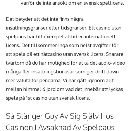
varför de inte ansökt om en svensk spellicens.
Det betyder att det inte finns några
insättningsgränser eller tidsgränser. Ett casino utan
spelpaus har till exempel alltid en internationell
licens. Det tillkommer inga som helst avgifter för
att spela på ett nätcasino utan svensk licens. Snarare
tvärtom då du har mulighed for at ta del audio-video
många fler insättningsbonusar som ger drill down
mer valuta för pengarna. Vi har gått igenom allt
mellan himmel 6 jord om vad det innebär att lyckas
spela på 1st casino utan svensk licens.
Så Stänger Guy Av Sig Själv Hos
Casinon I Avsaknad Av Spelpaus