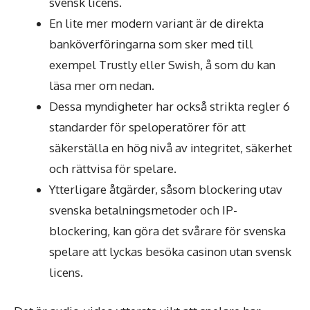
svensk licens.
En lite mer modern variant är de direkta
banköverföringarna som sker med till
exempel Trustly eller Swish, å som du kan
läsa mer om nedan.
Dessa myndigheter har också strikta regler 6
standarder för speloperatörer för att
säkerställa en hög nivå av integritet, säkerhet
och rättvisa för spelare.
Ytterligare åtgärder, såsom blockering utav
svenska betalningsmetoder och IP-
blockering, kan göra det svårare för svenska
spelare att lyckas besöka casinon utan svensk
licens.