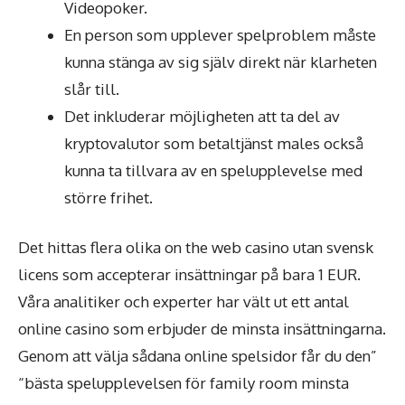
Videopoker.
En person som upplever spelproblem måste
kunna stänga av sig själv direkt när klarheten
slår till.
Det inkluderar möjligheten att ta del av
kryptovalutor som betaltjänst males också
kunna ta tillvara av en spelupplevelse med
större frihet.
Det hittas flera olika on the web casino utan svensk
licens som accepterar insättningar på bara 1 EUR.
Våra analitiker och experter har vält ut ett antal
online casino som erbjuder de minsta insättningarna.
Genom att välja sådana online spelsidor får du den”
“bästa spelupplevelsen för family room minsta