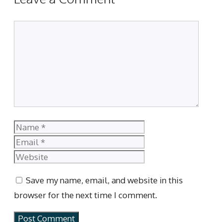
Comment
Name
Email
Website
Save my name, email, and website in this
browser for the next time I comment.