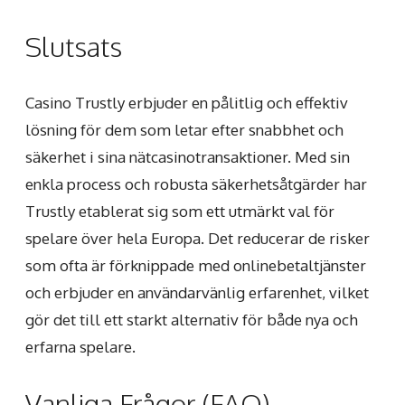
Slutsats
Casino Trustly erbjuder en pålitlig och effektiv
lösning för dem som letar efter snabbhet och
säkerhet i sina nätcasinotransaktioner. Med sin
enkla process och robusta säkerhetsåtgärder har
Trustly etablerat sig som ett utmärkt val för
spelare över hela Europa. Det reducerar de risker
som ofta är förknippade med onlinebetaltjänster
och erbjuder en användarvänlig erfarenhet, vilket
gör det till ett starkt alternativ för både nya och
erfarna spelare.
Vanliga Frågor (FAQ)