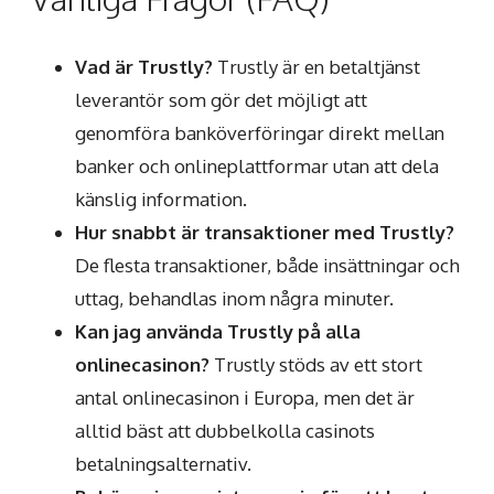
Vad är Trustly?
Trustly är en betaltjänst
leverantör som gör det möjligt att
genomföra banköverföringar direkt mellan
banker och onlineplattformar utan att dela
känslig information.
Hur snabbt är transaktioner med Trustly?
De flesta transaktioner, både insättningar och
uttag, behandlas inom några minuter.
Kan jag använda Trustly på alla
onlinecasinon?
Trustly stöds av ett stort
antal onlinecasinon i Europa, men det är
alltid bäst att dubbelkolla casinots
betalningsalternativ.