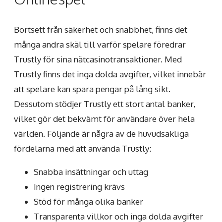
Bortsett från säkerhet och snabbhet, finns det
många andra skäl till varför spelare föredrar
Trustly för sina nätcasinotransaktioner. Med
Trustly finns det inga dolda avgifter, vilket innebär
att spelare kan spara pengar på lång sikt.
Dessutom stödjer Trustly ett stort antal banker,
vilket gör det bekvämt för användare över hela
världen. Följande är några av de huvudsakliga
fördelarna med att använda Trustly:
Snabba insättningar och uttag
Ingen registrering krävs
Stöd för många olika banker
Transparenta villkor och inga dolda avgifter