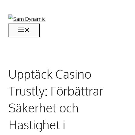
Skip
to
content
Menu
Upptäck Casino
Trustly: Förbättrar
Säkerhet och
Hastighet i