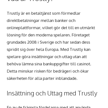
Trustly är en betaltjänst som förmedlar
direktbetalningar mellan banker och
onlineplattformar, vilket gör det till en utmärkt
lösning för den moderna spelaren. Företaget
grundades 2008 i Sverige och har sedan dess
spridit sig över hela Europa. Med Trustly kan
spelare göra insättningar och uttag utan att
behöva lämna sina bankuppgifter till casinot.
Detta minskar risken för bedrägeri och ökar
säkerheten för alla parter inblandade.
Insättning och Uttag med Trustly
En av de främsta fördelarna med att använda