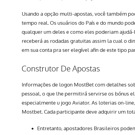
Usando a opção multi-apostas, você também pode
tempo real. Os usuários do País e do mundo pod
qualquer um deles e como eles poderiam ajudá-lo 
receberá as rodadas gratuitas assim la cual o 
em sua conta pra ser elegível afin de este tipo pa
Construtor De Apostas
Informações de logon MostBet com detalhes sobr
pessoal, o que lhe permitirá servirse os bónus 
especialmente u jogo Aviator. As loterias on-line
Mostbet. Cada participante deve adquirir um tot
Entretanto, apostadores Brasileiros podem