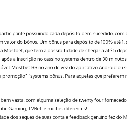
articipante possuindo cada depósito bem-sucedido, com o 
um valor do bônus. Um bônus para depósito de 100% até 1.
 da Mostbet, que tem a possibilidade de chegar a até 5 de
após a inscrição no cassino systems dentro de 30 minutos 
e móvel Mostbet BR no ano de vez do aplicativo Android o
omoção” “systems bônus. Para aqueles que preferem não 
é bem vasta, com alguma seleção de twenty four forneced
tic Gaming, TVBet, e muitos diferentes!
idade dos saques de suas conta e feedback genuíno fez do 