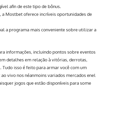
el afin de este tipo de bônus.
, a Mostbet oferece incríveis oportunidades de
ual a programa mais conveniente sobre utilizar a
ara informações, incluindo pontos sobre eventos
uem detalhes em relação à vitórias, derrotas,
as. Tudo isso é feito para armar você com um
t ao vivo nos néanmoins variados mercados enel
aisquer jogos que estão disponíveis para some