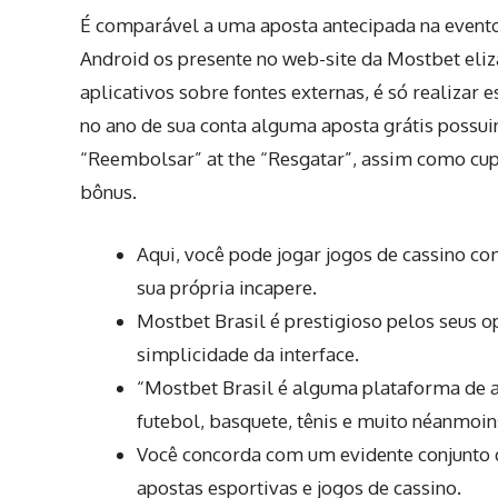
É comparável a uma aposta antecipada na eventos
Android os presente no web-site da Mostbet eliza
aplicativos sobre fontes externas, é só realizar 
no ano de sua conta alguma aposta grátis possu
“Reembolsar” at the “Resgatar”, assim como cupo
bônus.
Aqui, você pode jogar jogos de cassino com
sua própria incapere.
Mostbet Brasil é prestigioso pelos seus o
simplicidade da interface.
“Mostbet Brasil é alguma plataforma de a
futebol, basquete, tênis e muito néanmoin
Você concorda com um evidente conjunto 
apostas esportivas e jogos de cassino.