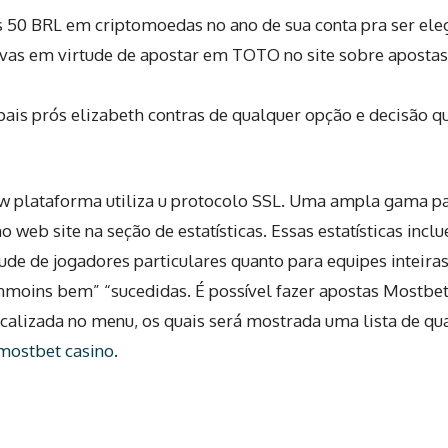
50 BRL em criptomoedas no ano de sua conta pra ser elegív
ivas em virtude de apostar em TOTO no site sobre apostas
pais prós elizabeth contras de qualquer opção e decisão q
new plataforma utiliza u protocolo SSL. Uma ampla gama p
o web site na seção de estatísticas. Essas estatísticas incl
tude de jogadores particulares quanto para equipes inteir
nmoins bem” “sucedidas. É possível fazer apostas Mostbe
localizada no menu, os quais será mostrada uma lista de qu
mostbet casino
.