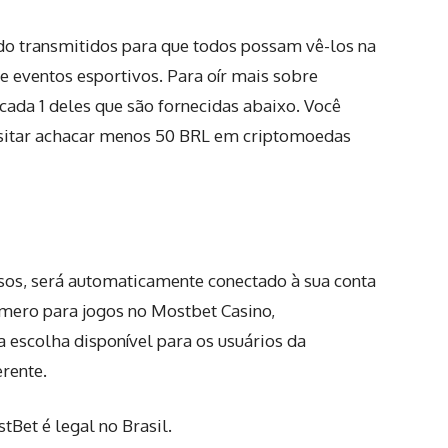
do transmitidos para que todos possam vê-los na
eventos esportivos. Para oír mais sobre
cada 1 deles que são fornecidas abaixo. Você
positar achacar menos 50 BRL em criptomoedas
sos, será automaticamente conectado à sua conta
número para jogos no Mostbet Casino,
ma escolha disponível para os usuários da
rente.
Bet é legal no Brasil.