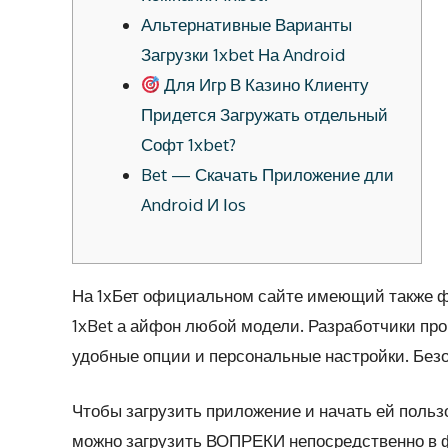
Альтернативные Варианты
Загрузки 1xbet На Android
Для Игр В Казино Клиенту
Придется Загружать отдельный
Софт 1xbet?
Bet — Скачать Приложение дли
Android И Іos
На 1хБет официальном сайте имеющий также фи
1xBet а айфон любой модели. Разработчики про
удобные опции и персональные настройки. Безо
Чтобы загрузить приложение и начать ей польз
можно загрузить ВОПРЕКИ непосредственно в 