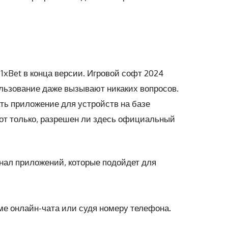
xBet в конца версии. Игровой софт 2024
ользование даже вызывают никаких вопросов.
ть приложение для устройств на базе
от только, разрешен ли здесь официальный
енал приложений, которые подойдет для
ме онлайн-чата или судя номеру телефона.