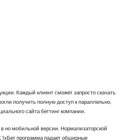
кции. Каждый клиент сможет запросто скачать
огли получить полную доступ к параллельно,
циального сайта беттинг компании.
т в но мобильной версии. Нормализаторской
 1хБет программа падает обширные