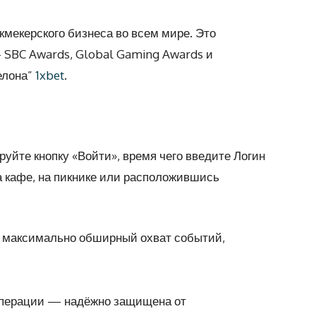
кмекерского бизнеса во всем мире. Это
 SBC Awards, Global Gaming Awards и
елона”
1xbet
.
уйте кнопку «Войти», время чего введите Логин
 а кафе, на пикнике или расположившись
, максимально обширный охват событий,
 операции — надёжно защищена от