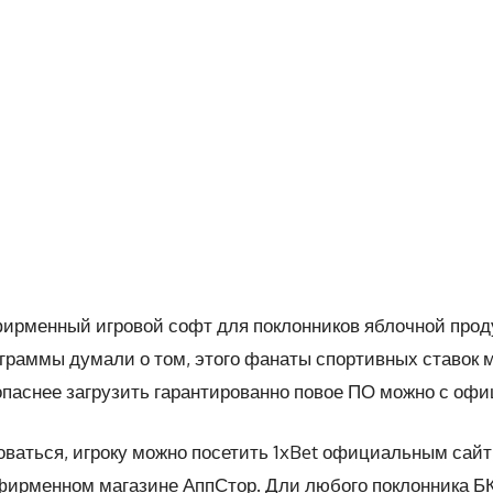
рменный игровой софт для поклонников яблочной проду
граммы думали о том, этого фанаты спортивных ставок м
паснее загрузить гарантированно повое ПО можно с офи
оваться, игроку можно посетить 1xBet официальным сай
фирменном магазине АппСтор. Дли любого поклонника БК