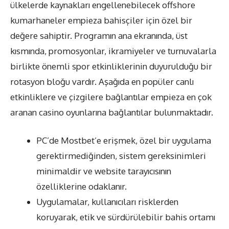
ülkelerde kaynakları engellenebilecek offshore
kumarhaneler empieza bahisçiler için özel bir
değere sahiptir. Programın ana ekranında, üst
kısmında, promosyonlar, ikramiyeler ve turnuvalarla
birlikte önemli spor etkinliklerinin duyurulduğu bir
rotasyon bloğu vardır. Aşağıda en popüler canlı
etkinliklere ve çizgilere bağlantılar empieza en çok
aranan casino oyunlarına bağlantılar bulunmaktadır.
PC’de Mostbet’e erişmek, özel bir uygulama
gerektirmediğinden, sistem gereksinimleri
minimaldir ve website tarayıcısının
özelliklerine odaklanır.
Uygulamalar, kullanıcıları risklerden
koruyarak, etik ve sürdürülebilir bahis ortamı