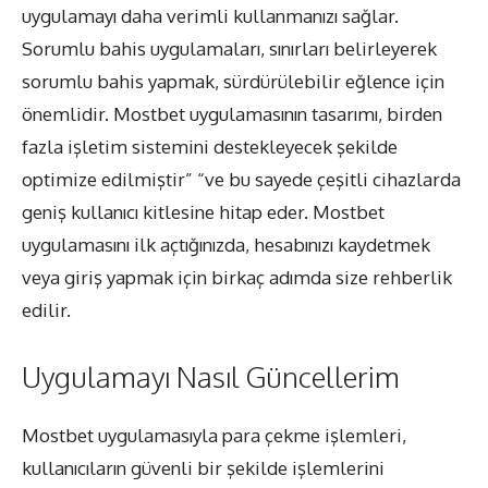
uygulamayı daha verimli kullanmanızı sağlar.
Sorumlu bahis uygulamaları, sınırları belirleyerek
sorumlu bahis yapmak, sürdürülebilir eğlence için
önemlidir. Mostbet uygulamasının tasarımı, birden
fazla işletim sistemini destekleyecek şekilde
optimize edilmiştir” “ve bu sayede çeşitli cihazlarda
geniş kullanıcı kitlesine hitap eder. Mostbet
uygulamasını ilk açtığınızda, hesabınızı kaydetmek
veya giriş yapmak için birkaç adımda size rehberlik
edilir.
Uygulamayı Nasıl Güncellerim
Mostbet uygulamasıyla para çekme işlemleri,
kullanıcıların güvenli bir şekilde işlemlerini