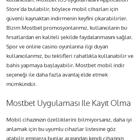
Store’da bulabilir, böylece mobil cihazları için
güvenli kaynaktan indirmenin keyfini çıkarabilirler.
Bizim Mostbet promosyonlarımız, kullanıcıların bu
fırsatlardan en kaliteli şekilde faydalanmasını sağlar.
Spor ve online casino oyunlarına ilgi duyan
kullanıcılarımız, bu teklifleri rahatlıkla kullanabilir ve
bahis yapmaya başlayabilir. Mostbet mobil indir
seçeneği ile daha fazla avantaj elde etmek
mümkündür.
Mostbet Uygulaması Ile Kayıt Olma
Mobil cihazınızın özelliklerini bilmiyorsanız, daha iyi
anlamak için bu uyumlu cihazlar listesine göz
atabilir empieza bunlar arasından kendi cihazınızı