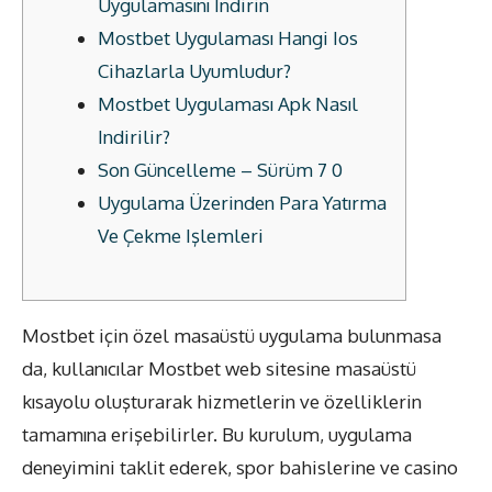
Uygulamasını Indirin
Mostbet Uygulaması Hangi Ios
Cihazlarla Uyumludur?
Mostbet Uygulaması Apk Nasıl
Indirilir?
Son Güncelleme – Sürüm 7 0
Uygulama Üzerinden Para Yatırma
Ve Çekme Işlemleri
Mostbet için özel masaüstü uygulama bulunmasa
da, kullanıcılar Mostbet web sitesine masaüstü
kısayolu oluşturarak hizmetlerin ve özelliklerin
tamamına erişebilirler. Bu kurulum, uygulama
deneyimini taklit ederek, spor bahislerine ve casino