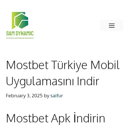
Skip
to
content
Men
Mostbet Türkiye Mobil
Uygulamasını Indir
February 3, 2025
by
saifur
Mostbet Apk İndirin