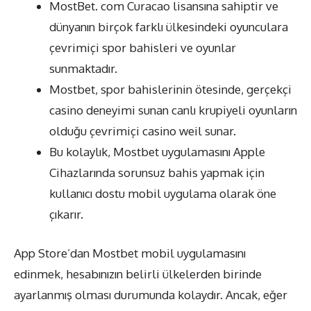
MostBet. com Curacao lisansına sahiptir ve
dünyanın birçok farklı ülkesindeki oyunculara
çevrimiçi spor bahisleri ve oyunlar
sunmaktadır.
Mostbet, spor bahislerinin ötesinde, gerçekçi
casino deneyimi sunan canlı krupiyeli oyunların
olduğu çevrimiçi casino weil sunar.
Bu kolaylık, Mostbet uygulamasını Apple
Cihazlarında sorunsuz bahis yapmak için
kullanıcı dostu mobil uygulama olarak öne
çıkarır.
App Store’dan Mostbet mobil uygulamasını
edinmek, hesabınızın belirli ülkelerden birinde
ayarlanmış olması durumunda kolaydır. Ancak, eğer