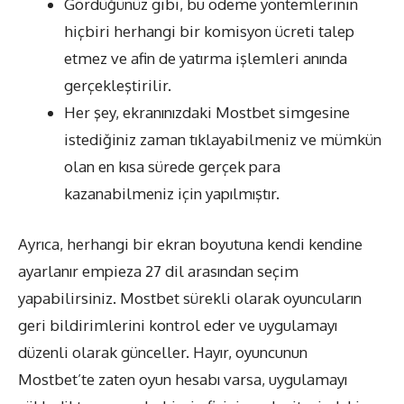
Gördüğünüz gibi, bu ödeme yöntemlerinin
hiçbiri herhangi bir komisyon ücreti talep
etmez ve afin de yatırma işlemleri anında
gerçekleştirilir.
Her şey, ekranınızdaki Mostbet simgesine
istediğiniz zaman tıklayabilmeniz ve mümkün
olan en kısa sürede gerçek para
kazanabilmeniz için yapılmıştır.
Ayrıca, herhangi bir ekran boyutuna kendi kendine
ayarlanır empieza 27 dil arasından seçim
yapabilirsiniz. Mostbet sürekli olarak oyuncuların
geri bildirimlerini kontrol eder ve uygulamayı
düzenli olarak günceller. Hayır, oyuncunun
Mostbet’te zaten oyun hesabı varsa, uygulamayı