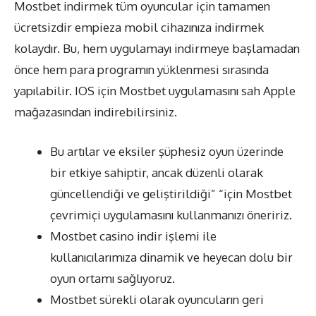
Mostbet indirmek tüm oyuncular için tamamen
ücretsizdir empieza mobil cihazınıza indirmek
kolaydır. Bu, hem uygulamayı indirmeye başlamadan
önce hem para programın yüklenmesi sırasında
yapılabilir. IOS için Mostbet uygulamasını sah Apple
mağazasından indirebilirsiniz.
Bu artılar ve eksiler şüphesiz oyun üzerinde
bir etkiye sahiptir, ancak düzenli olarak
güncellendiği ve geliştirildiği” “için Mostbet
çevrimiçi uygulamasını kullanmanızı öneririz.
Mostbet casino indir işlemi ile
kullanıcılarımıza dinamik ve heyecan dolu bir
oyun ortamı sağlıyoruz.
Mostbet sürekli olarak oyuncuların geri