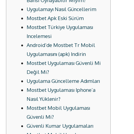
Bahsi Oynayabilir Miyim?”
Uygulamayı Nasıl Güncellerim
Mostbet Apk Eski Sürüm
Mostbet Türkiye Uygulaması
Incelemesi
Android’de Mostbet Tr Mobil
Uygulamasını (apk) Indirin
Mostbet Uygulaması Güvenli Mi
Değil Mi?
Uygulama Güncelleme Adımları
Mostbet Uygulaması Iphone’a
Nasıl Yüklenir?
Mostbet Mobil Uygulaması
Güvenli Mi?
Güvenli Kumar Uygulamaları