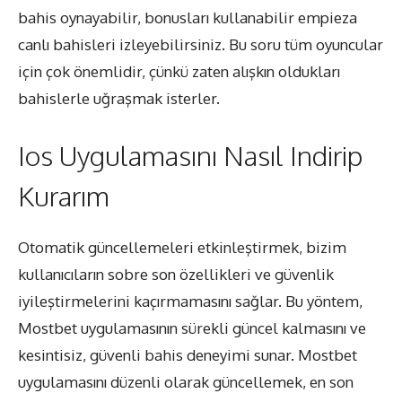
bahis oynayabilir, bonusları kullanabilir empieza
canlı bahisleri izleyebilirsiniz. Bu soru tüm oyuncular
için çok önemlidir, çünkü zaten alışkın oldukları
bahislerle uğraşmak isterler.
Ios Uygulamasını Nasıl Indirip
Kurarım
Otomatik güncellemeleri etkinleştirmek, bizim
kullanıcıların sobre son özellikleri ve güvenlik
iyileştirmelerini kaçırmamasını sağlar. Bu yöntem,
Mostbet uygulamasının sürekli güncel kalmasını ve
kesintisiz, güvenli bahis deneyimi sunar. Mostbet
uygulamasını düzenli olarak güncellemek, en son