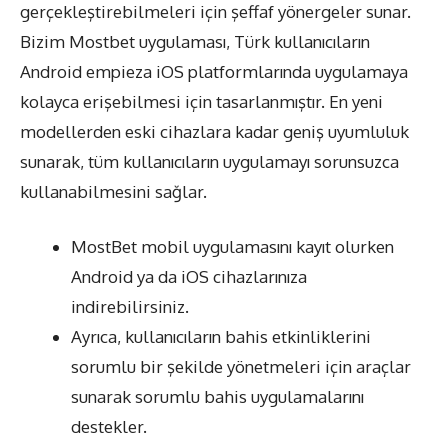
gerçekleştirebilmeleri için şeffaf yönergeler sunar.
Bizim Mostbet uygulaması, Türk kullanıcıların
Android empieza iOS platformlarında uygulamaya
kolayca erişebilmesi için tasarlanmıştır. En yeni
modellerden eski cihazlara kadar geniş uyumluluk
sunarak, tüm kullanıcıların uygulamayı sorunsuzca
kullanabilmesini sağlar.
MostBet mobil uygulamasını kayıt olurken
Android ya da iOS cihazlarınıza
indirebilirsiniz.
Ayrıca, kullanıcıların bahis etkinliklerini
sorumlu bir şekilde yönetmeleri için araçlar
sunarak sorumlu bahis uygulamalarını
destekler.