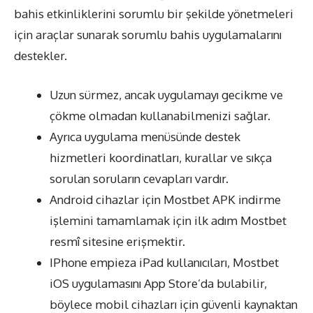
bahis etkinliklerini sorumlu bir şekilde yönetmeleri
için araçlar sunarak sorumlu bahis uygulamalarını
destekler.
Uzun sürmez, ancak uygulamayı gecikme ve
çökme olmadan kullanabilmenizi sağlar.
Ayrıca uygulama menüsünde destek
hizmetleri koordinatları, kurallar ve sıkça
sorulan soruların cevapları vardır.
Android cihazlar için Mostbet APK indirme
işlemini tamamlamak için ilk adım Mostbet
resmî sitesine erişmektir.
IPhone empieza iPad kullanıcıları, Mostbet
iOS uygulamasını App Store’da bulabilir,
böylece mobil cihazları için güvenli kaynaktan