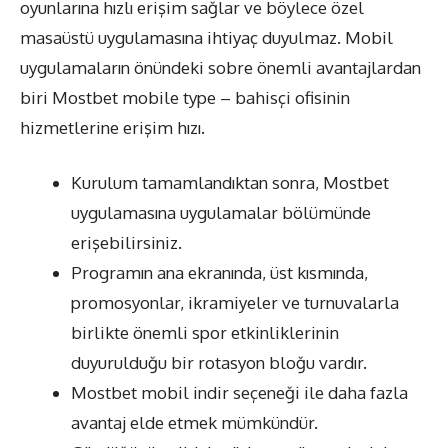
oyunlarına hızlı erişim sağlar ve böylece özel
masaüstü uygulamasına ihtiyaç duyulmaz. Mobil
uygulamaların önündeki sobre önemli avantajlardan
biri Mostbet mobile type – bahisçi ofisinin
hizmetlerine erişim hızı.
Kurulum tamamlandıktan sonra, Mostbet
uygulamasına uygulamalar bölümünde
erişebilirsiniz.
Programın ana ekranında, üst kısmında,
promosyonlar, ikramiyeler ve turnuvalarla
birlikte önemli spor etkinliklerinin
duyurulduğu bir rotasyon bloğu vardır.
Mostbet mobil indir seçeneği ile daha fazla
avantaj elde etmek mümkündür.