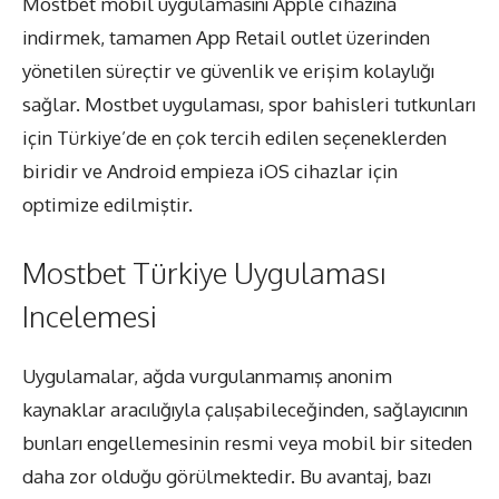
Mostbet mobil uygulamasını Apple cihazına
indirmek, tamamen App Retail outlet üzerinden
yönetilen süreçtir ve güvenlik ve erişim kolaylığı
sağlar. Mostbet uygulaması, spor bahisleri tutkunları
için Türkiye’de en çok tercih edilen seçeneklerden
biridir ve Android empieza iOS cihazlar için
optimize edilmiştir.
Mostbet Türkiye Uygulaması
Incelemesi
Uygulamalar, ağda vurgulanmamış anonim
kaynaklar aracılığıyla çalışabileceğinden, sağlayıcının
bunları engellemesinin resmi veya mobil bir siteden
daha zor olduğu görülmektedir. Bu avantaj, bazı