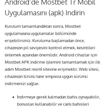
Android’de Mostbet Tr Mobil
Uygulamasını (apk) Indirin
Kurulum tamamlandıktan sonra, Mostbet
uygulamasına uygulamalar bölümünde
erişebilirsiniz. Kuruluma başlamadan önce,
cihazınızın pil seviyesini kontrol etmek, kesintileri
önlemek açısından önemlidir. Android cihazlar için
Mostbet APK indirme işlemini tamamlamak için ilk
adım Mostbet resmî sitesine erişmektir. Web sitesi,
cihazınızın türünü tanır empieza uygun sürümü
indirmenizi sağlar.
İndirmeye gerek kalmadan bahis oynayabilir,
bonusları kullanabilir ve canlı bahisleri