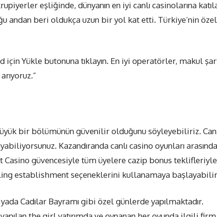
krupiyerler eşliğinde, dünyanın en iyi canlı casinolarına kat
 andan beri oldukça uzun bir yol kat etti. Türkiye’nin özell
 için Yükle butonuna tıklayın. En iyi operatörler, makul şar
 arıyoruz.”
büyük bir bölümünün güvenilir olduğunu söyleyebiliriz. Canl
yabiliyorsunuz. Kazandıranda canlı casino oyunları arasında
 Casino güvencesiyle tüm üyelere cazip bonus teklifleriyle s
ling establishment seçeneklerini kullanamaya başlayabilir
el yada Cadılar Bayramı gibi özel günlerde yapılmaktadır.
yapılan the girl yatırımda ve oynanan her oyunda ilgili fir