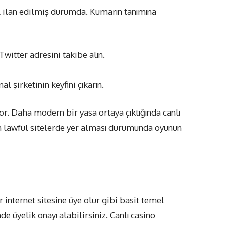
ul ilan edilmiş durumda. Kumarın tanımına
witter adresini takibe alın.
 şirketinin keyfini çıkarın.
or. Daha modern bir yasa ortaya çıktığında canlı
nın lawful sitelerde yer alması durumunda oyunun
 internet sitesine üye olur gibi basit temel
e üyelik onayı alabilirsiniz. Canlı casino