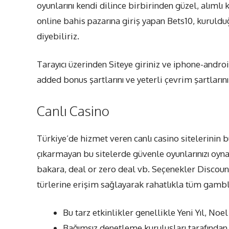
oyunlarını kendi dilince birbirinden güzel, alımlı 
online bahis pazarına giriş yapan Bets10, kurulduğu
diyebiliriz.
Tarayıcı üzerinden Siteye giriniz ve iphone-android
added bonus şartlarını ve yeterli çevrim şartlarını
Canlı Casino
Türkiye’de hizmet veren canlı casino sitelerinin 
çıkarmayan bu sitelerde güvenle oyunlarınızı oyna
bakara, deal or zero deal vb. Seçenekler Discount
türlerine erişim sağlayarak rahatlıkla tüm gamb
Bu tarz etkinlikler genellikle Yeni Yıl, No
Bağımsız denetleme kuruluşları tarafından 