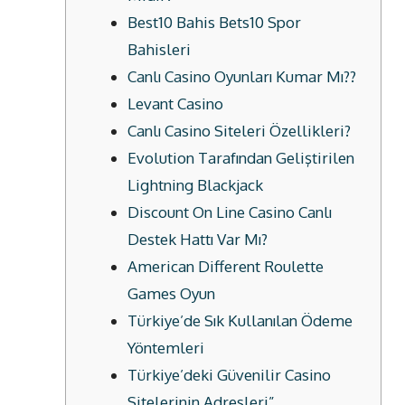
Best10 Bahis Bets10 Spor
Bahisleri
Canlı Casino Oyunları Kumar Mı?? ️
Levant Casino
Canlı Casino Siteleri Özellikleri? ️
Evolution Tarafından Geliştirilen
Lightning Blackjack
Discount On Line Casino Canlı
Destek Hattı Var Mı?
American Different Roulette
Games Oyun
Türkiye’de Sık Kullanılan Ödeme
Yöntemleri
Türkiye’deki Güvenilir Casino
Sitelerinin Adresleri”