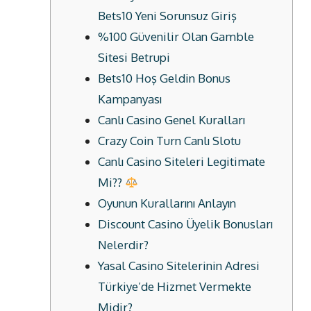
Bets10 Yeni Sorunsuz Giriş
%100 Güvenilir Olan Gamble
Sitesi Betrupi
Bets10 Hoş Geldin Bonus
Kampanyası
Canlı Casino Genel Kuralları
Crazy Coin Turn Canlı Slotu
Canlı Casino Siteleri Legitimate
Mi?? ‍
Oyunun Kurallarını Anlayın
Discount Casino Üyelik Bonusları
Nelerdir?
Yasal Casino Sitelerinin Adresi
Türkiye’de Hizmet Vermekte
Midir?