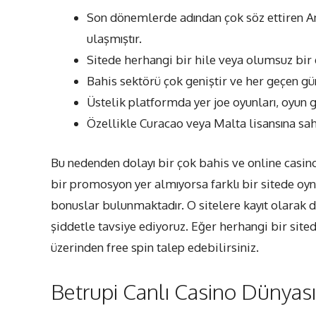
Son dönemlerde adından çok söz ettiren A
ulaşmıştır.
Sitede herhangi bir hile veya olumsuz bir d
Bahis sektörü çok geniştir ve her geçen gün 
Üstelik platformda yer joe oyunları, oyun ge
Özellikle Curacao veya Malta lisansına sahi
Bu nedenden dolayı bir çok bahis ve online casino
bir promosyon yer almıyorsa farklı bir sitede oy
bonuslar bulunmaktadır. O sitelere kayıt olarak 
şiddetle tavsiye ediyoruz. Eğer herhangi bir sitede
üzerinden free spin talep edebilirsiniz.
Betrupi Canlı Casino Dünyas