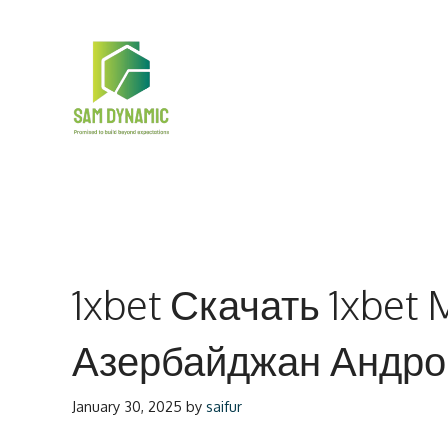
Skip
to
content
1xbet Скачать 1xbet
Азербайджан Андрои
January 30, 2025
by
saifur