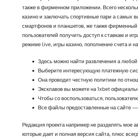
также в фирменном приложении. Всего нескольк
казино и заключать спортивные пари а самых в
смартфонов и планшетов, же также фирменный 
пользователей получить доступ к ставкам и игр
режиме live, игры казино, пополнение счета и 
Здесь можно найти развлечения а любой в
Выберите интересующую платежную систе
Она проводит честную политики по отно
Эксклавов вы можете на 1xbet официаль
Чтобы со воспользоваться, пользовател
Все файлы предоставленные на сайте — 
Редакция проекта например не разделять мое а
которые дает и полная версия сайта, плюс все