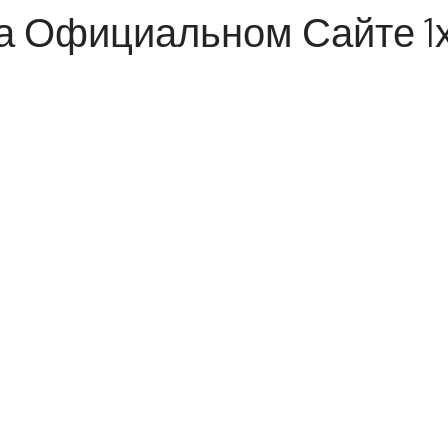
На Официальном Сайте 1