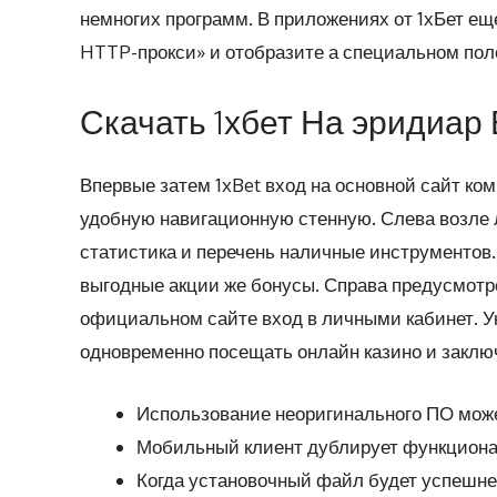
немногих программ. В приложениях от 1хБет ещ
HTTP-прокси» и отобразите а специальном пол
Скачать 1хбет На эридиа
Впервые затем 1xBet вход на основной сайт ко
удобную навигационную стенную. Слева возле 
статистика и перечень наличные инструментов
выгодные акции же бонусы. Справа предусмотре
официальном сайте вход в личными кабинет. Ун
одновременно посещать онлайн казино и заклю
Использование неоригинального ПО может
Мобильный клиент дублирует функциона
Когда установочный файл будет успешне