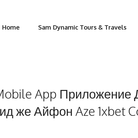
Home
Sam Dynamic Tours & Travels
 Mobile App Приложение 
д же Айфон Aze 1xbet 