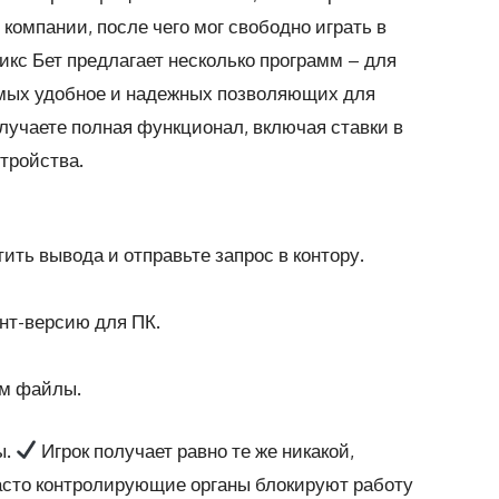
компании, после чего мог свободно играть в
кс Бет предлагает несколько программ – для
амых удобное и надежных позволяющих для
олучаете полная функционал, включая ставки в
стройства.
ть вывода и отправьте запрос в контору.
нт-версию для ПК.
ем файлы.
ы.
Игрок получает равно те же никакой,
часто контролирующие органы блокируют работу