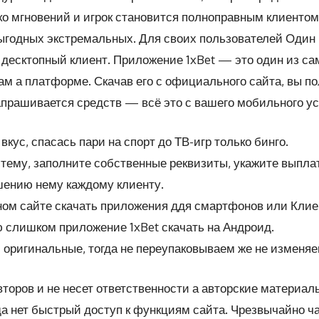
о мгновений и игрок становится полноправным клиентом 
ыгодных экстремальных. Для своих пользователей Один и
десктопный клиент. Приложение 1xBet — это один из с
ам а платформе. Скачав его с официального сайта, вы п
напрашивается средств — всё это с вашего мобильного у
кус, спасась пари на спорт до ТВ-игр только бинго.
му, заполните собственные реквизиты, укажите выплати
шению нему каждому клиенту.
ном сайте скачать приложения ддя смартфонов или Клие
ю слишком приложение 1xBet скачать на Андроид.
оригинальные, тогда не переупаковываем же не изменя
второв и не несет ответственности а авторские материал
гда нет быстрый доступ к функциям сайта. Чрезвычайно 