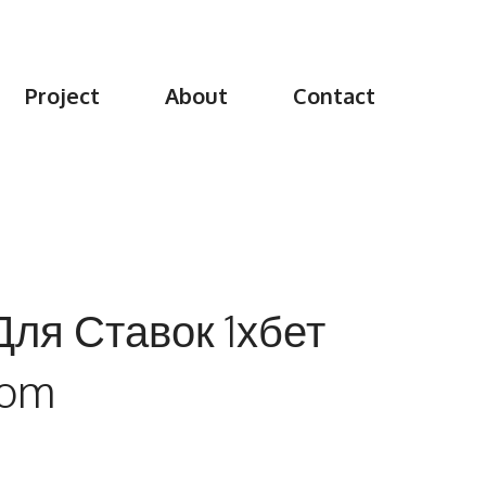
Project
About
Contact
Для Ставок 1хбет
Com