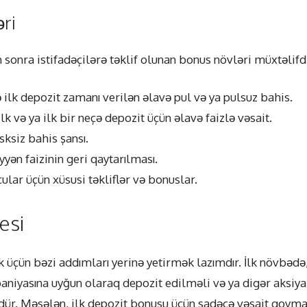
ri
sonra istifadəçilərə təklif olunan bonus növləri müxtəlifdi
ə ilk depozit zamanı verilən əlavə pul və ya pulsuz bahis.
k və ya ilk bir neçə depozit üçün əlavə faizlə vəsait.
siz bahis şansı.
yyən faizinin geri qaytarılması.
lar üçün xüsusi təkliflər və bonuslar.
esi
 üçün bəzi addımları yerinə yetirmək lazımdır. İlk növbədə
yasına uyğun olaraq depozit edilməli və ya digər aksiya ş
ür. Məsələn, ilk depozit bonusu üçün sadəcə vəsait qoymaq