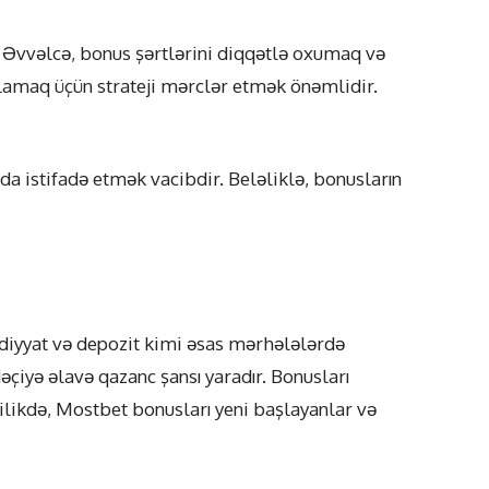
vvəlcə, bonus şərtlərini diqqətlə oxumaq və
mlamaq üçün strateji mərclər etmək önəmlidir.
 istifadə etmək vacibdir. Beləliklə, bonusların
ydiyyat və depozit kimi əsas mərhələlərdə
əçiyə əlavə qazanc şansı yaradır. Bonusları
ilikdə, Mostbet bonusları yeni başlayanlar və