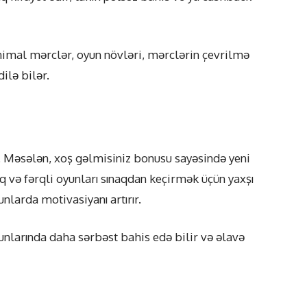
nimal mərclər, oyun növləri, mərclərin çevrilmə
ilə bilər.
. Məsələn, xoş gəlmisiniz bonusu sayəsində yeni
q və fərqli oyunları sınaqdan keçirmək üçün yaxşı
nlarda motivasiyanı artırır.
unlarında daha sərbəst bahis edə bilir və əlavə