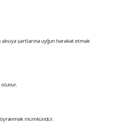
 aksiya şərtlərinə uyğun hərəkət etmək
 olunur.
flı öyrənmək mümkündür.