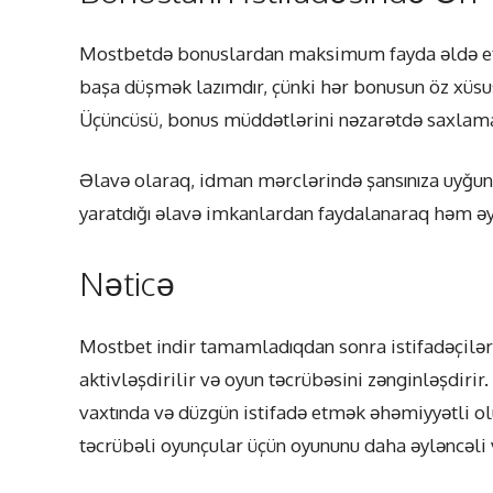
Mostbetdə bonuslardan maksimum fayda əldə etm
başa düşmək lazımdır, çünki hər bonusun öz xüsus
Üçüncüsü, bonus müddətlərini nəzarətdə saxlamaq
Əlavə olaraq, idman mərclərində şansınıza uyğun
yaratdığı əlavə imkanlardan faydalanaraq həm 
Nəticə
Mostbet indir tamamladıqdan sonra istifadəçiləri
aktivləşdirilir və oyun təcrübəsini zənginləşdirir
vaxtında və düzgün istifadə etmək əhəmiyyətli ol
təcrübəli oyunçular üçün oyununu daha əyləncəli v