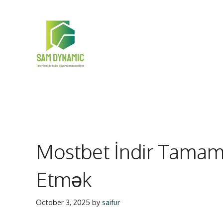
Skip
to
content
Mostbet İndir Tamam
Etmək
October 3, 2025
by
saifur