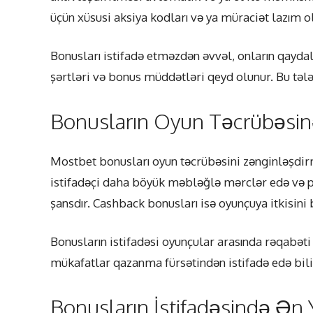
üçün xüsusi aksiya kodları və ya müraciət lazım o
Bonusları istifadə etməzdən əvvəl, onların qayda
şərtləri və bonus müddətləri qeyd olunur. Bu təl
Bonusların Oyun Təcrübəsinə
Mostbet bonusları oyun təcrübəsini zənginləşdirm
istifadəçi daha böyük məbləğlə mərclər edə və pot
şansdır. Cashback bonusları isə oyunçuya itkisini 
Bonusların istifadəsi oyunçular arasında rəqabəti
mükafatlar qazanma fürsətindən istifadə edə bili
Bonusların İstifadəsində Ən 