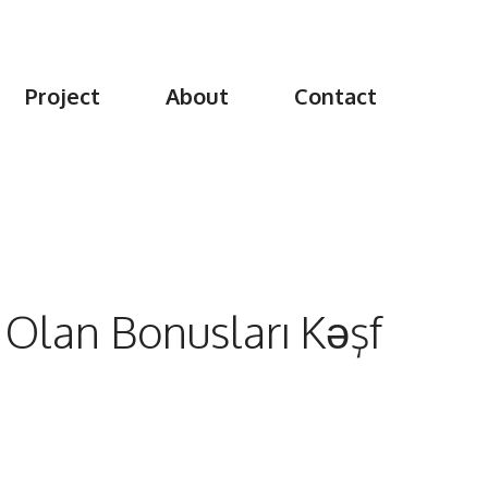
Project
About
Contact
Olan Bonusları Kəşf