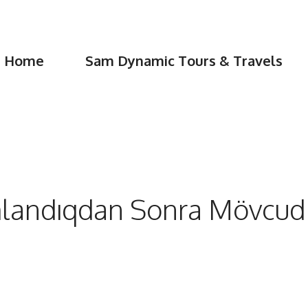
Home
Sam Dynamic Tours & Travels
landıqdan Sonra Mövcud 