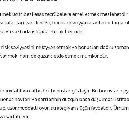
ək üçün bəzi əsas təcrübələrə əməl etmək məsləhətdir. Ə
i tələbləri var. İkincisi, bonus dövriyyə tələblərini tama
 və vaxtında istifadə etmək lazımdır.
 risk səviyyəsini müəyyən etmək və bonusları doğru zamanda
əylənmək, həm də qazanc əldə etmək mümkündür.
 müxtəlif və cəlbedici bonuslar gözləyir. Bu bonuslar, qe
. Bonus növləri və şərtlərinin düzgün başa düşülməsi istifad
ub, uzunmüddətli oyun strategiyanız üçün faydalıdır. Ümum
ə sərfəli edir.