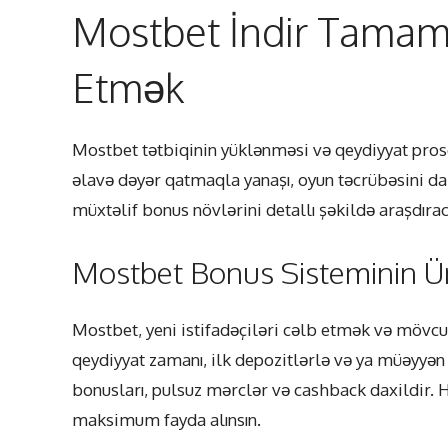
Mostbet İndir Tamam
Etmək
Mostbet tətbiqinin yüklənməsi və qeydiyyat prose
əlavə dəyər qatmaqla yanaşı, oyun təcrübəsini d
müxtəlif bonus növlərini detallı şəkildə araşdır
Mostbet Bonus Sisteminin Ü
Mostbet, yeni istifadəçiləri cəlb etmək və mövc
qeydiyyat zamanı, ilk depozitlərlə və ya müəyyən 
bonusları, pulsuz mərclər və cashback daxildir. 
maksimum fayda alınsın.