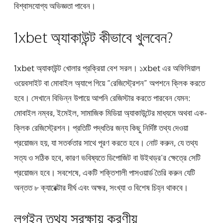
বিশ্বাসযোগ্য অভিজ্ঞতা পাবেন।
1xbet অ্যাকাউন্ট কীভাবে খুলবেন?
1xbet অ্যাকাউন্ট খোলার প্রক্রিয়া বেশ সরল। ১xbet এর অফিসিয়াল
ওয়েবসাইট বা মোবাইল অ্যাপে গিয়ে “রেজিস্ট্রেশন” অপশনে ক্লিক করতে
হবে। সেখানে বিভিন্ন উপায়ে আপনি রেজিস্টার করতে পারবেন যেমন:
মোবাইল নম্বর, ইমেইল, সামাজিক মিডিয়া অ্যাকাউন্টের মাধ্যমে অথবা এক-
ক্লিক রেজিস্ট্রেশন। প্রতিটি পদ্ধতির জন্য কিছু নির্দিষ্ট তথ্য দেওয়া
প্রয়োজন হয়, যা সতর্কতার সাথে পূরণ করতে হবে। নোট করুন, যে তথ্য
সত্য ও সঠিক হবে, কারণ ভবিষ্যতে ডিপোজিট বা উইথড্র’র ক্ষেত্রে সেটি
প্রয়োজন হবে। সবশেষে, একটি শক্তিশালী পাসওয়ার্ড তৈরি করুন যেটি
অন্তত ৮ ক্যারেক্টার দীর্ঘ এবং অক্ষর, সংখ্যা ও বিশেষ চিহ্ন থাকবে।
লগইন তথ্য সুরক্ষায় করণীয়