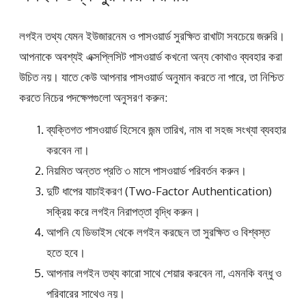
লগইন তথ্য যেমন ইউজারনেম ও পাসওয়ার্ড সুরক্ষিত রাখাটা সবচেয়ে জরুরি।
আপনাকে অবশ্যই এক্সপ্লিসিট পাসওয়ার্ড কখনো অন্য কোথাও ব্যবহার করা
উচিত নয়। যাতে কেউ আপনার পাসওয়ার্ড অনুমান করতে না পারে, তা নিশ্চিত
করতে নিচের পদক্ষেপগুলো অনুসরণ করুন:
ব্যক্তিগত পাসওয়ার্ড হিসেবে জন্ম তারিখ, নাম বা সহজ সংখ্যা ব্যবহার
করবেন না।
নিয়মিত অন্তত প্রতি ৩ মাসে পাসওয়ার্ড পরিবর্তন করুন।
দুটি ধাপের যাচাইকরণ (Two-Factor Authentication)
সক্রিয় করে লগইন নিরাপত্তা বৃদ্ধি করুন।
আপনি যে ডিভাইস থেকে লগইন করছেন তা সুরক্ষিত ও বিশ্বস্ত
হতে হবে।
আপনার লগইন তথ্য কারো সাথে শেয়ার করবেন না, এমনকি বন্ধু ও
পরিবারের সাথেও নয়।