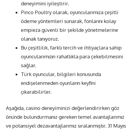
deneyimini iyileştirir.
Pinco Poultry olarak, oyuncularımıza çeşitli
ödeme yöntemleri sunarak, fonlarını kolay
empieza güvenli bir şekilde yönetmelerine
olanak tanıyoruz.
Bu çeşitlilik, farklı tercih ve ihtiyaçlara sahip
oyuncularımızın rahatlıkla para çekebilmesini
sağlar.
Türk oyuncular, bilgileri konusunda
endişelenmeden oyunların keyfini
çıkarabilirler.
Aşağıda, casino deneyiminizi değerlendirirken göz
önünde bulundurmanız gereken temel avantajlarımız
ve potansiyel dezavantajlarımız sıralanmıştır. 31 Mayıs