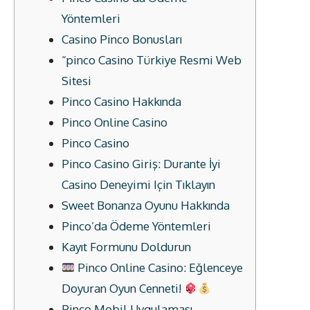
Yöntemleri
Casino Pinco Bonusları
“pinco Casino Türkiye Resmi Web
Sitesi
Pinco Casino Hakkında
Pinco Online Casino
Pinco Casino
Pinco Casino Giriş: Durante İyi
Casino Deneyimi Için Tıklayın
Sweet Bonanza Oyunu Hakkında
Pinco’da Ödeme Yöntemleri
Kayıt Formunu Doldurun
Pinco Online Casino: Eğlenceye
Doyuran Oyun Cenneti!
Pinco Mobil Uygulaması