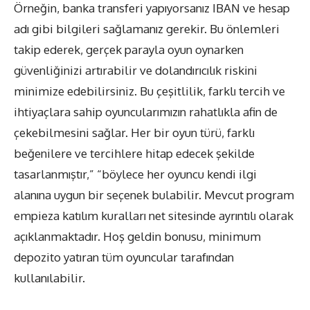
Örneğin, banka transferi yapıyorsanız IBAN ve hesap
adı gibi bilgileri sağlamanız gerekir. Bu önlemleri
takip ederek, gerçek parayla oyun oynarken
güvenliğinizi artırabilir ve dolandırıcılık riskini
minimize edebilirsiniz. Bu çeşitlilik, farklı tercih ve
ihtiyaçlara sahip oyuncularımızın rahatlıkla afin de
çekebilmesini sağlar. Her bir oyun türü, farklı
beğenilere ve tercihlere hitap edecek şekilde
tasarlanmıştır,” “böylece her oyuncu kendi ilgi
alanına uygun bir seçenek bulabilir. Mevcut program
empieza katılım kuralları net sitesinde ayrıntılı olarak
açıklanmaktadır. Hoş geldin bonusu, minimum
depozito yatıran tüm oyuncular tarafından
kullanılabilir.