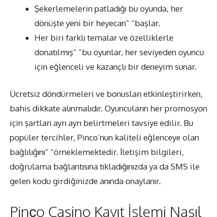
Şekerlemelerin patladığı bu oyunda, her
dönüşte yeni bir heyecan” “başlar.
Her biri farklı temalar ve özelliklerle
donatılmış” “bu oyunlar, her seviyeden oyuncu
için eğlenceli ve kazançlı bir deneyim sunar.
Ücretsiz döndürmeleri ve bonusları etkinleştirirken,
bahis dikkate alınmalıdır. Oyuncuların her promosyon
için şartları ayrı ayrı belirtmeleri tavsiye edilir. Bu
popüler tercihler, Pinco’nun kaliteli eğlenceye olan
bağlılığını” “örneklemektedir. İletişim bilgileri,
doğrulama bağlantısına tıkladığınızda ya da SMS ile
gelen kodu girdiğinizde anında onaylanır.
Pinсo Casino Kayıt İşlemi Nasıl