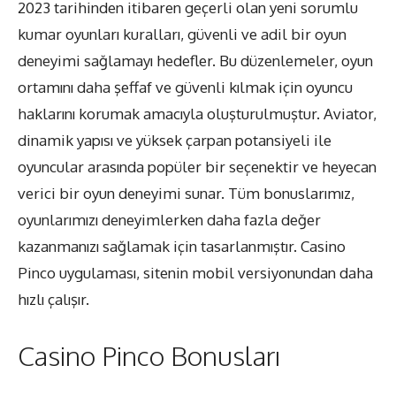
2023 tarihinden itibaren geçerli olan yeni sorumlu
kumar oyunları kuralları, güvenli ve adil bir oyun
deneyimi sağlamayı hedefler. Bu düzenlemeler, oyun
ortamını daha şeffaf ve güvenli kılmak için oyuncu
haklarını korumak amacıyla oluşturulmuştur. Aviator,
dinamik yapısı ve yüksek çarpan potansiyeli ile
oyuncular arasında popüler bir seçenektir ve heyecan
verici bir oyun deneyimi sunar. Tüm bonuslarımız,
oyunlarımızı deneyimlerken daha fazla değer
kazanmanızı sağlamak için tasarlanmıştır. Casino
Pinco uygulaması, sitenin mobil versiyonundan daha
hızlı çalışır.
Casino Pinco Bonusları