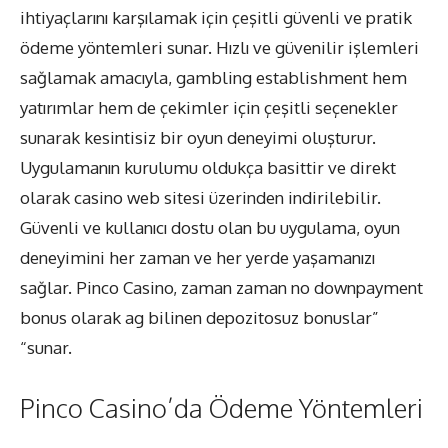
ihtiyaçlarını karşılamak için çeşitli güvenli ve pratik
ödeme yöntemleri sunar. Hızlı ve güvenilir işlemleri
sağlamak amacıyla, gambling establishment hem
yatırımlar hem de çekimler için çeşitli seçenekler
sunarak kesintisiz bir oyun deneyimi oluşturur.
Uygulamanın kurulumu oldukça basittir ve direkt
olarak casino web sitesi üzerinden indirilebilir.
Güvenli ve kullanıcı dostu olan bu uygulama, oyun
deneyimini her zaman ve her yerde yaşamanızı
sağlar. Pinco Casino, zaman zaman no downpayment
bonus olarak ag bilinen depozitosuz bonuslar”
“sunar.
Pinco Casino’da Ödeme Yöntemleri