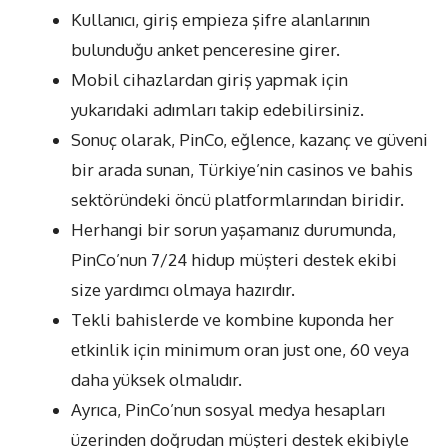
Kullanıcı, giriş empieza şifre alanlarının
bulunduğu anket penceresine girer.
Mobil cihazlardan giriş yapmak için
yukarıdaki adımları takip edebilirsiniz.
Sonuç olarak, PinCo, eğlence, kazanç ve güveni
bir arada sunan, Türkiye’nin casinos ve bahis
sektöründeki öncü platformlarından biridir.
Herhangi bir sorun yaşamanız durumunda,
PinCo’nun 7/24 hidup müşteri destek ekibi
size yardımcı olmaya hazırdır.
Tekli bahislerde ve kombine kuponda her
etkinlik için minimum oran just one, 60 veya
daha yüksek olmalıdır.
Ayrıca, PinCo’nun sosyal medya hesapları
üzerinden doğrudan müşteri destek ekibiyle