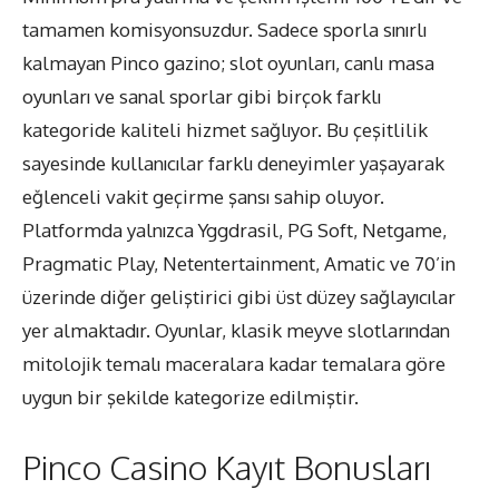
tamamen komisyonsuzdur. Sadece sporla sınırlı
kalmayan Pinсo gazino; slot oyunları, canlı masa
oyunları ve sanal sporlar gibi birçok farklı
kategoride kaliteli hizmet sağlıyor. Bu çeşitlilik
sayesinde kullanıcılar farklı deneyimler yaşayarak
eğlenceli vakit geçirme şansı sahip oluyor.
Platformda yalnızca Yggdrasil, PG Soft, Netgame,
Pragmatic Play, Netentertainment, Amatic ve 70’in
üzerinde diğer geliştirici gibi üst düzey sağlayıcılar
yer almaktadır. Oyunlar, klasik meyve slotlarından
mitolojik temalı maceralara kadar temalara göre
uygun bir şekilde kategorize edilmiştir.
Pinco Casino Kayıt Bonusları