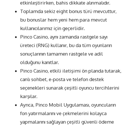
etkinleştirirken, bahis dikkate alınmalıdır.
Toplamda sekiz eight bonus türü mevcuttur,
bu bonuslar hem yeni hem para mevcut
kullanıcılarımız için geçerlidir.
Pinco Casino, aynı zamanda rastgele sayı
üreteci (RNG) kullanır, bu da tüm oyunların
sonuçlarının tamamen rastgele ve adil
olduğunu kanıtlar.
Pinco Casino, etkili iletişimi ön planda tutarak,
canlı sohbet, e-posta ve telefon destek
seçenekleri sunarak çeşitli oyuncu tercihlerini
karşılar.
Ayrıca, Pinco Mobil Uygulaması, oyuncuların
fon yatırmalarını ve çekmelerini kolayca
yapmalarını sağlayan çeşitli güvenli ödeme