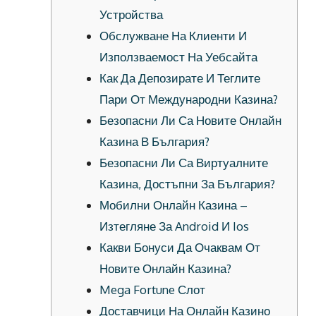
Устройства
Обслужване На Клиенти И
Използваемост На Уебсайта
Как Да Депозирате И Теглите
Пари От Международни Казина?
Безопасни Ли Са Новите Онлайн
Казина В България?
Безопасни Ли Са Виртуалните
Казина, Достъпни За България?
Мобилни Онлайн Казина –
Изтегляне За Android И Ios
Какви Бонуси Да Очаквам От
Новите Онлайн Казина?
Mega Fortune Слот
Доставчици На Онлайн Казино