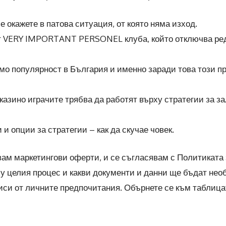
е окажете в патова ситуация, от която няма изход.
 от VERY IMPORTANT PERSONEL клуба, който отключва ре
о популярност в България и именно заради това този про
казино играчите трябва да работят върху стратегии за за
 и опции за стратегии – как да скучае човек.
авам маркетингови оферти, и се съгласявам с Политиката
рху целия процес и какви документи и данни ще бъдат не
иси от личните предпочитания. Обърнете се към таблицата