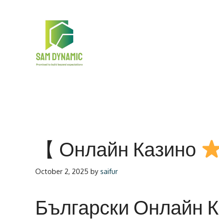
Skip
to
content
【 Онлайн Казино
October 2, 2025
by
saifur
Български Онлайн 