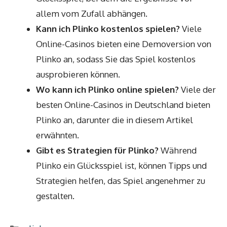
allem vom Zufall abhängen.
Kann ich Plinko kostenlos spielen?
Viele
Online-Casinos bieten eine Demoversion von
Plinko an, sodass Sie das Spiel kostenlos
ausprobieren können.
Wo kann ich Plinko online spielen?
Viele der
besten Online-Casinos in Deutschland bieten
Plinko an, darunter die in diesem Artikel
erwähnten.
Gibt es Strategien für Plinko?
Während
Plinko ein Glücksspiel ist, können Tipps und
Strategien helfen, das Spiel angenehmer zu
gestalten.
Categories