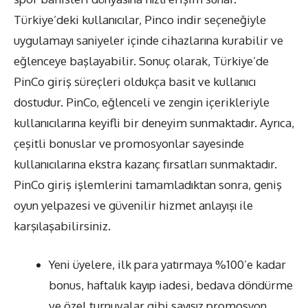
Türkiye’deki kullanıcılar, Pinco indir seçeneğiyle
uygulamayı saniyeler içinde cihazlarına kurabilir ve
eğlenceye başlayabilir. Sonuç olarak, Türkiye’de
PinCo giriş süreçleri oldukça basit ve kullanıcı
dostudur. PinCo, eğlenceli ve zengin içerikleriyle
kullanıcılarına keyifli bir deneyim sunmaktadır. Ayrıca,
çeşitli bonuslar ve promosyonlar sayesinde
kullanıcılarına ekstra kazanç fırsatları sunmaktadır.
PinCo giriş işlemlerini tamamladıktan sonra, geniş
oyun yelpazesi ve güvenilir hizmet anlayışı ile
karşılaşabilirsiniz.
Yeni üyelere, ilk para yatırmaya %100’e kadar
bonus, haftalık kayıp iadesi, bedava döndürme
ve özel turnuvalar gibi sayısız promosyon.