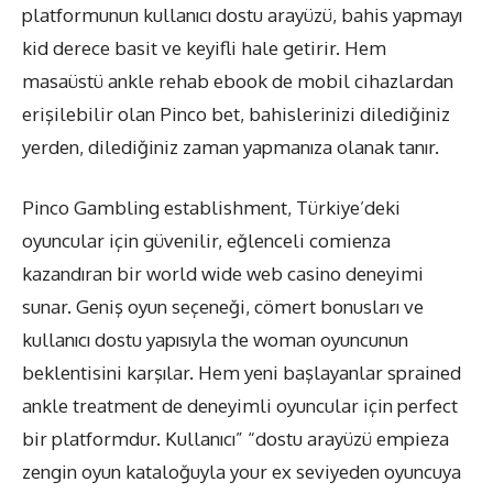
platformunun kullanıcı dostu arayüzü, bahis yapmayı
kid derece basit ve keyifli hale getirir. Hem
masaüstü ankle rehab ebook de mobil cihazlardan
erişilebilir olan Pinco bet, bahislerinizi dilediğiniz
yerden, dilediğiniz zaman yapmanıza olanak tanır.
Pinco Gambling establishment, Türkiye’deki
oyuncular için güvenilir, eğlenceli comienza
kazandıran bir world wide web casino deneyimi
sunar. Geniş oyun seçeneği, cömert bonusları ve
kullanıcı dostu yapısıyla the woman oyuncunun
beklentisini karşılar. Hem yeni başlayanlar sprained
ankle treatment de deneyimli oyuncular için perfect
bir platformdur. Kullanıcı” “dostu arayüzü empieza
zengin oyun kataloğuyla your ex seviyeden oyuncuya