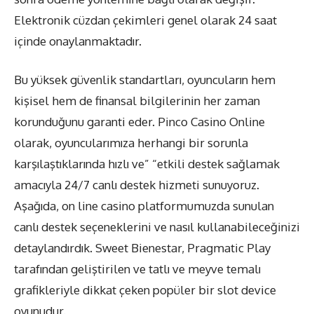
Elektronik cüzdan çekimleri genel olarak 24 saat
içinde onaylanmaktadır.
Bu yüksek güvenlik standartları, oyuncuların hem
kişisel hem de finansal bilgilerinin her zaman
korunduğunu garanti eder. Pinco Casino Online
olarak, oyuncularımıza herhangi bir sorunla
karşılaştıklarında hızlı ve” “etkili destek sağlamak
amacıyla 24/7 canlı destek hizmeti sunuyoruz.
Aşağıda, on line casino platformumuzda sunulan
canlı destek seçeneklerini ve nasıl kullanabileceğinizi
detaylandırdık. Sweet Bienestar, Pragmatic Play
tarafından geliştirilen ve tatlı ve meyve temalı
grafikleriyle dikkat çeken popüler bir slot device
oyunudur.