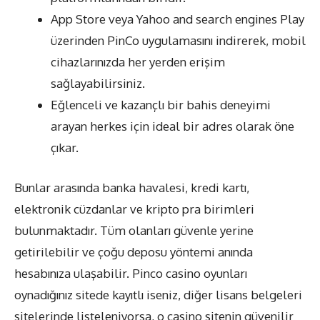
App Store veya Yahoo and search engines Play
üzerinden PinCo uygulamasını indirerek, mobil
cihazlarınızda her yerden erişim
sağlayabilirsiniz.
Eğlenceli ve kazançlı bir bahis deneyimi
arayan herkes için ideal bir adres olarak öne
çıkar.
Bunlar arasında banka havalesi, kredi kartı,
elektronik cüzdanlar ve kripto pra birimleri
bulunmaktadır. Tüm olanları güvenle yerine
getirilebilir ve çoğu deposu yöntemi anında
hesabınıza ulaşabilir. Pinco casino oyunları
oynadığınız sitede kayıtlı iseniz, diğer lisans belgeleri
sitelerinde listeleniyorsa, o casino sitenin güvenilir