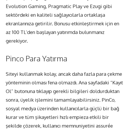
Evolution Gaming, Pragmatic Play ve Ezugi gibi
sektördeki en kaliteli sağlayıcılarla ortaklaşa
ekranlarınıza getirilir. Bonusu etkinleştirmek için en
az 100 TL’den başlayan yatırımda bulunmanız
gerekiyor.
Pinco Para Yatırma
Siteyi kullanmak kolay, ancak daha fazla para çekme
yönteminin olması fena olmazdı. Ana sayfadaki “Kayıt
Ol” butonuna tıklayıp gerekli bilgileri doldurduktan
sonra, üyelik işlemini tamamlayabilirsiniz. PinCo,
sosyal medya üzerinden kullanıcılarla güçlü bir bağ
kurar ve tüm şikayetleri hızlı empieza etkili bir
şekilde çözerek, kullanıcı memnuniyetini assurée