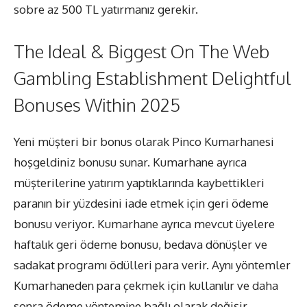
sobre az 500 TL yatırmanız gerekir.
The Ideal & Biggest On The Web
Gambling Establishment Delightful
Bonuses Within 2025
Yeni müşteri bir bonus olarak Pinco Kumarhanesi
hoşgeldiniz bonusu sunar. Kumarhane ayrıca
müşterilerine yatırım yaptıklarında kaybettikleri
paranın bir yüzdesini iade etmek için geri ödeme
bonusu veriyor. Kumarhane ayrıca mevcut üyelere
haftalık geri ödeme bonusu, bedava dönüşler ve
sadakat programı ödülleri para verir. Aynı yöntemler
Kumarhaneden para çekmek için kullanılır ve daha
sonra ödeme yöntemine bağlı olarak değişir.