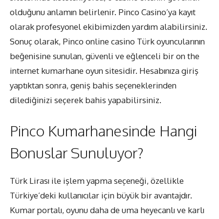
olduğunu anlamın belirlenir. Pinco Casino’ya kayıt
olarak profesyonel ekibimizden yardım alabilirsiniz.
Sonuç olarak, Pinco online casino Türk oyuncularının
beğenisine sunulan, güvenli ve eğlenceli bir on the
internet kumarhane oyun sitesidir. Hesabınıza giriş
yaptıktan sonra, geniş bahis seçeneklerinden
dilediğinizi seçerek bahis yapabilirsiniz.
Pinco Kumarhanesinde Hangi
Bonuslar Sunuluyor?
Türk Lirası ile işlem yapma seçeneği, özellikle
Türkiye’deki kullanıcılar için büyük bir avantajdır.
Kumar portalı, oyunu daha de uma heyecanlı ve karlı