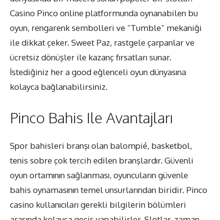
Casino Pinco online platformunda oynanabilen bu
oyun, rengarenk sembolleri ve “Tumble” mekaniği
ile dikkat çeker. Sweet Paz, rastgele çarpanlar ve
ücretsiz dönüşler ile kazanç fırsatları sunar.
İstediğiniz her a good eğlenceli oyun dünyasına
kolayca bağlanabilirsiniz.
Pinco Bahis Ile Avantajları
Spor bahisleri branşı olan balompié, basketbol,
tenis sobre çok tercih edilen branşlardır. Güvenli
oyun ortamının sağlanması, oyuncuların güvenle
bahis oynamasının temel unsurlarından biridir. Pinco
casino kullanıcıları gerekli bilgilerin bölümleri
arasında kolayca geçiş yapabilirler. Slotlar, zaman