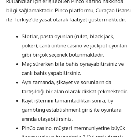
kullanıcılar için erişilebilen Pinco Kazino hakkında
bilgi sağlamaktadır. Pinco platformu, Curaçao lisansı
ile Türkiye’de yasal olarak faaliyet göstermektedir.
Slotlar, pasta oyunları (rulet, black jack,
poker), canlı online casino ve jackpot oyunları
gibi birçok seçenek bulunmaktadır.
Maç sürerken bile bahis oynayabilirsiniz ve
canlı bahis yapabilirsiniz.
Aynı zamanda, şikayet ve sorunların da
tartışıldığı bir alan olarak dikkat çekmektedir.
Kayıt işlemini tamamladıktan sonra, by
gambling establishment giriş ile oyunlara
anında ulaşabilirsiniz.
PinCo casino, müşteri memnuniyetine büyük