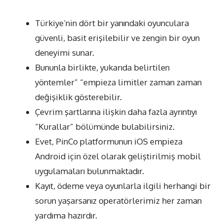
Türkiye’nin dört bir yanındaki oyunculara
güvenli, basit erişilebilir ve zengin bir oyun
deneyimi sunar.
Bununla birlikte, yukarıda belirtilen
yöntemler” “empieza limitler zaman zaman
değişiklik gösterebilir.
Çevrim şartlarına ilişkin daha fazla ayrıntıyı
“Kurallar” bölümünde bulabilirsiniz.
Evet, PinCo platformunun iOS empieza
Android için özel olarak geliştirilmiş mobil
uygulamaları bulunmaktadır.
Kayıt, ödeme veya oyunlarla ilgili herhangi bir
sorun yaşarsanız operatörlerimiz her zaman
yardıma hazırdır.