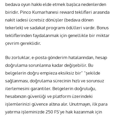
bedava oyun hakkı elde etmek başlıca nedenlerden
biridir. Pinco Kumarhanesi reward teklifleri arasında
nakit iadesi ücretsiz dönüşler (bedava dönen
tekerlek) ve sadakat programı ödülleri vardır. Bonus
tekliflerinden faydalanmak için genellikle bir miktar
çevrim gereklidir.
Bu zorluklar, e-posta gönderim hatalarından, hesap
doğrulama sorunlarına kadar değişebilir. Bu
belgelerin doğru empieza eksiksiz bir” “şekilde
sağlanması, doğrulama sürecinin hızlı ve sorunsuz
ilerlemesini garantiler. Belgelerin doğruluğu,
hesabınızın güvenliği ve platform üzerindeki
işlemlerinizi güvence altına alır. Unutmayın, ilk para
yatırma işleminizde 250 FS’ye hak kazanmak için