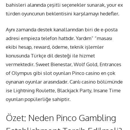
bahisleri alanında çeşitli seçenekler sunarak, your ex
türden oyuncunun beklentisini karşılamayı hedefler.
Aynı zamanda destek kanallarından biri de e-posta
adresi empieza telefon hattıdır. Yardım” “masası
ekibi hesap, reward, ödeme, teknik işlemler
konusunda Türkçe dil desteği ile hizmet
vermektedir. Sweet Bienestar, Wolf Gold, Entrances
of Olympus gibi slot oyunları Pinco casino en çok
oynanan oyunlar arasındadır. Canlı casino bölümünde
ise Lightning Roulette, Blackjack Party, Insane Time
oyunları popülerliğe sahiptir.
Özet: Neden Pinco Gambling