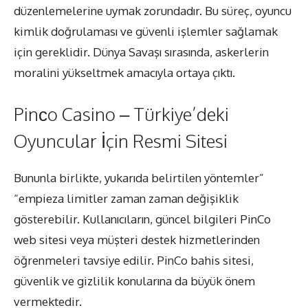
düzenlemelerine uymak zorundadır. Bu süreç, oyuncu
kimlik doğrulaması ve güvenli işlemler sağlamak
için gereklidir. Dünya Savaşı sırasında, askerlerin
moralini yükseltmek amacıyla ortaya çıktı.
Pinсo Casino – Türkiye’deki
Oyuncular İçin Resmi Sitesi
Bununla birlikte, yukarıda belirtilen yöntemler”
“empieza limitler zaman zaman değişiklik
gösterebilir. Kullanıcıların, güncel bilgileri PinCo
web sitesi veya müşteri destek hizmetlerinden
öğrenmeleri tavsiye edilir. PinCo bahis sitesi,
güvenlik ve gizlilik konularına da büyük önem
vermektedir.