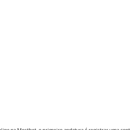
line na Mostbet, o primeiro andatura é registrar uma cont