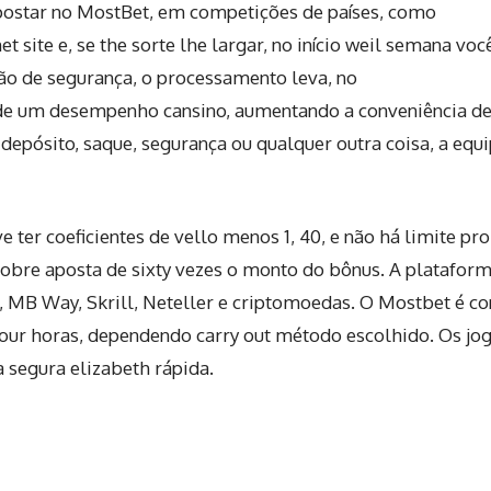
postar no MostBet, em competições de países, como
et site e, se the sorte lhe largar, no início weil semana 
ção de segurança, o processamento leva, no
 de um desempenho cansino, aumentando a conveniência de
epósito, saque, segurança ou qualquer outra coisa, a equip
er coeficientes de vello menos 1, 40, e não há limite pr
 sobre aposta de sixty vezes o monto do bônus. A platafo
 MB Way, Skrill, Neteller e criptomoedas. O Mostbet é co
ur horas, dependendo carry out método escolhido. Os jo
 segura elizabeth rápida.