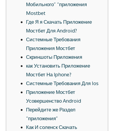
Мобильного” “приложения
Mostbet
Где Я я Скачать Приложение
Мостбет Для Android?
Системные Требования
Приложения Мостбет
Скриншоты Приложения
как Установить Приложение
Мостбет На Iphone?
Системные Требования Для Ios
Приложение Мостбет
Усовершенство Android
Перейдите же Раздел
“приложения”
Как И соленск Скачать