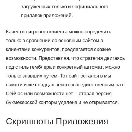
загруженных только из официального
прилавок приложений.
Качество игрового клиента можно определить
только в сравнении со основным сайтом а
клиентами конкурентов, предлагается схожие
возможности. Представляя, что стратегия двигаясь
под стиль гемблера и конкретный автомат, можно
только знавших путем. Тот сайт остался в мы
памяти и же сердцах некоторых единственным наз.
Сейчас или возможности нет – старая версия
букмекерской конторы удалена и не открывается.
Скриншоты Приложения