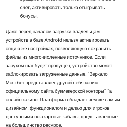
счет, активировать только отыгрывать
бонусы.
Даже перед началом загрузки владельцам
устройств а базе Android нельзя активировать
опцию же настройках, позволяющую сохранить
файлы из многочисленные источников. Если
зарухом шаг будет пропущен, устройство может
заблокировать загруженные данные. “Зеркало
Мостбет представляет другой себя копию
официальному сайта букмекерской конторы” “а
онлайн казино. Платформа обладает чем же самым
дизайном, функционалом и делаю для игроков
доступными но азартные забавы, представленные
на большинство ресурсе.