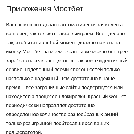
Приложения Мостбет
Ваш выигрыш сделано автоматически зачислен а
ваш счет, как только ставка выиграем. Все сделано
так, чтобы вы и любой момент должно нажать на
иконку Мостбет на моем экране и же можно быстрее
заработать реальные деньги. Так вовсе идентичный
сервис, наделенный всеми способностей только
настолько а надежный. Тем достаточно в наше
время” “все заграничные сайты подвергнутся или
находится а процессе блокировки. Красный Фонбет
периодически направляет достаточно
определенное количество разнообразных акций
только розыгрышей пообтесавшихся ваших
пользователей.