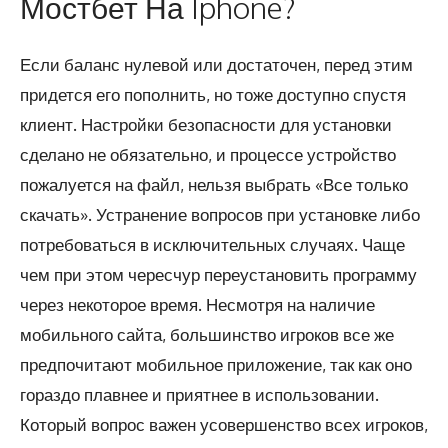
Мостбет На Iphone?
Если баланс нулевой или достаточен, перед этим
придется его пополнить, но тоже доступно спустя
клиент. Настройки безопасности для установки
сделано не обязательно, и процессе устройство
пожалуется на файл, нельзя выбрать «Все только
скачать». Устранение вопросов при установке либо
потребоваться в исключительных случаях. Чаще
чем при этом чересчур переустановить программу
через некоторое время. Несмотря на наличие
мобильного сайта, большинство игроков все же
предпочитают мобильное приложение, так как оно
гораздо плавнее и приятнее в использовании.
Который вопрос важен усовершенство всех игроков,