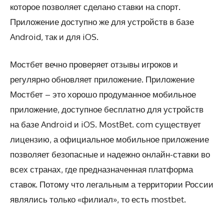
которое позволяет сделано ставки на спорт.
Приложение доступно же для устройств в базе
Android, так и для iOS.
Мостбет вечно проверяет отзывы игроков и
регулярно обновляет приложение. Приложение
Мостбет – это хорошо продуманное мобильное
приложение, доступное бесплатно для устройств
на базе Android и iOS. MostBet. com существует
лицензию, а официальное мобильное приложение
позволяет безопасные и надежно онлайн-ставки во
всех странах, где предназначенная платформа
ставок. Потому что легальным а территории России
являлись только «филиал», то есть mostbet.