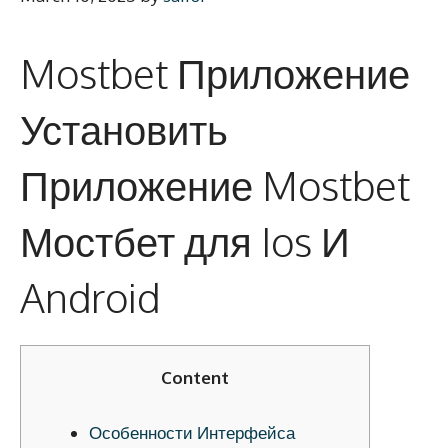
Mostbet Приложение
Установить
Приложение Mostbet
Мостбет для Ios И
Android
Content
Особенности Интерфейса