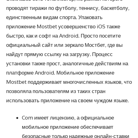
проводят тиражи по футболу, теннису, баскетболу,
единственным видам спорта. Упаковать
приложение Mostbet усовершенство iOS также
быстро, как и софт на Android. Просто посетите
официальный сайт или зеркало Мостбет, где вы
найдут прямую ссылку на загрузку. Процесс
установки также прост, аналогичные действиям на
платформе Android. Мобильное приложение
Mostbet поддерживает многочисленных языков, что
позволяла пользователям из таких стран
использовать приложение на своем чуждом языке.
Com имеет лицензию, а официальное
мобильное приложение обеспечивает
безопасные только надежные онлайн-ставки