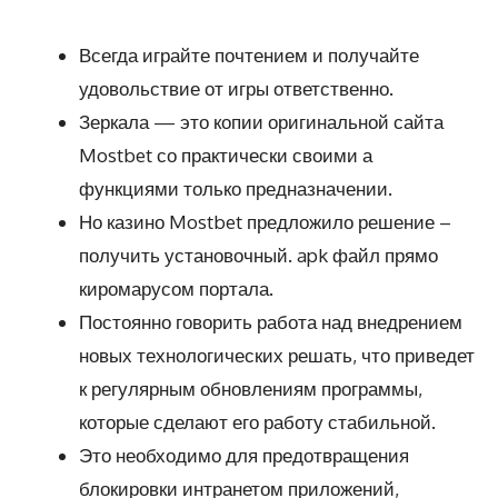
Всегда играйте почтением и получайте
удовольствие от игры ответственно.
Зеркала — это копии оригинальной сайта
Mostbet со практически своими а
функциями только предназначении.
Но казино Mostbet предложило решение –
получить установочный. apk файл прямо
киромарусом портала.
Постоянно говорить работа над внедрением
новых технологических решать, что приведет
к регулярным обновлениям программы,
которые сделают его работу стабильной.
Это необходимо для предотвращения
блокировки интранетом приложений,