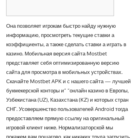
Она позволяет игрокам быстро найду нужную
информацию, просмотреть текущие ставки а
коэффициенты, а также сделать ставки а играть в
казино. Мобильная версия сайта Mostbet
представляет себя оптимизированную версию
сайта для просмотра в мобильных устройствах.
Скачайте Mostbet APK и с нашего сайта — лучшей
букмекерской конторы и” “онлайн казино в Европы,
Узбекистана (UZ), Казахстана (KZ) и которых стран
СНГ. Усовершенство пользователей Android тогда
предоставляем прямую ссылку на оригинальный
игровой клиент ниже. Нормализаторской мы
покажем вам пошагово, как никаких труда загрузить