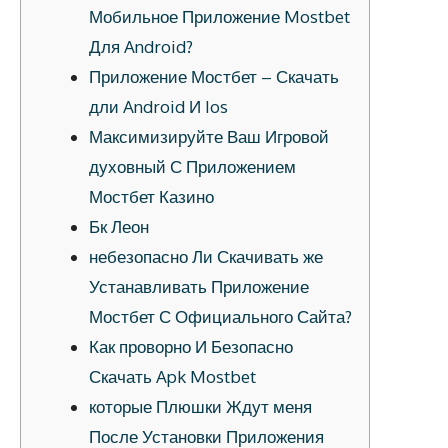
Мобильное Приложение Mostbet
Для Android?
Приложение Мостбет – Скачать
дли Android И Ios
Максимизируйте Ваш Игровой
духовный С Приложением
Мостбет Казино
Бк Леон
небезопасно Ли Скачивать же
Устанавливать Приложение
Мостбет С Официального Сайта?
Как проворно И Безопасно
Скачать Apk Mostbet
которые Плюшки Ждут меня
После Установки Приложения