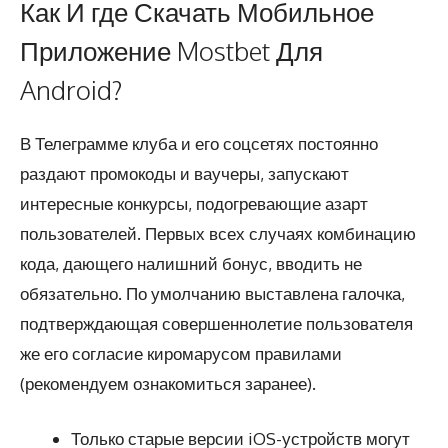
Как И где Скачать Мобильное
Приложение Mostbet Для
Android?
В Телеграмме клуба и его соцсетях постоянно
раздают промокоды и ваучеры, запускают
интересные конкурсы, подогревающие азарт
пользователей. Первых всех случаях комбинацию
кода, дающего налишний бонус, вводить не
обязательно. По умолчанию выставлена галочка,
подтверждающая совершеннолетие пользователя
же его согласие киромарусом правилами
(рекомендуем ознакомиться заранее).
Только старые версии iOS-устройств могут