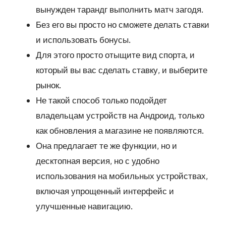
вынужден тарандг выполнить матч загодя.
Без его вы просто но сможете делать ставки
и использовать бонусы.
Для этого просто отыщите вид спорта, и
который вы вас сделать ставку, и выберите
рынок.
Не такой способ только подойдет
владельцам устройств на Андроид, только
как обновления а магазине не появляются.
Она предлагает те же функции, но и
десктопная версия, но с удобно
использования на мобильных устройствах,
включая упрощенный интерфейс и
улучшенные навигацию.