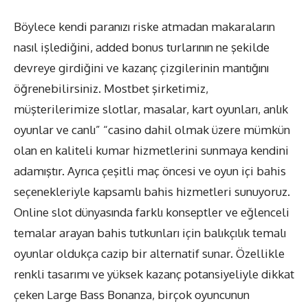
Böylece kendi paranızı riske atmadan makaraların
nasıl işlediğini, added bonus turlarının ne şekilde
devreye girdiğini ve kazanç çizgilerinin mantığını
öğrenebilirsiniz. Mostbet şirketimiz,
müşterilerimize slotlar, masalar, kart oyunları, anlık
oyunlar ve canlı” “casino dahil olmak üzere mümkün
olan en kaliteli kumar hizmetlerini sunmaya kendini
adamıştır. Ayrıca çeşitli maç öncesi ve oyun içi bahis
seçenekleriyle kapsamlı bahis hizmetleri sunuyoruz.
Online slot dünyasında farklı konseptler ve eğlenceli
temalar arayan bahis tutkunları için balıkçılık temalı
oyunlar oldukça cazip bir alternatif sunar. Özellikle
renkli tasarımı ve yüksek kazanç potansiyeliyle dikkat
çeken Large Bass Bonanza, birçok oyuncunun