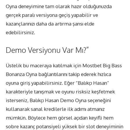
Oyna deneyimine tam olarak hazır olduğunuzda
gerçek paralı versiyona geçiş yapabilir ve
kazançlarınızı daha da artırma şansı elde
edebilirsiniz.
Demo Versiyonu Var Mı?”
Üstelik bu maceraya katılmak için Mostbet Big Bass
Bonanza Oyna bağlantılarını takip ederek hızlıca
oyuna giriş yapabilirsiniz. Eğer “Balıkçı Hasan”
karakteriyle tanışmak ve oyunu risksiz keşfetmek
isterseniz, Balıkçı Hasan Demo Oyna seçeneğini
kullanarak sanal kredilerle ilk adımı atmanız
mümkün. Böylece hem görsel açıdan keyifli hem
sobre kazanç potansiyeli yüksek bir slot deneyiminin