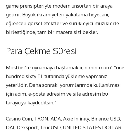
game prensipleriyle modern unsurları bir araya
getirir. Büyük ikramiyeleri yakalama heyecanı,
eğlenceli görsel efektler ve sürükleyici müziklerle
birleştiğinde, tam bir macera sizi bekler.
Para Çekme Süresi
Mostbet’te oynamaya başlamak için minimum” “one
hundred sixty TL tutarında yükleme yapmanız
yeterlidir. Daha sonraki yorumlarımda kullanılması
için adım, e-posta adresim ve site adresim bu
tarayıcıya kaydedilsin.”
Casino Coin, TRON, ADA, Axie Infinity, Binance USD,
DAI, Dexsport, TrueUSD, UNITED STATES DOLLAR