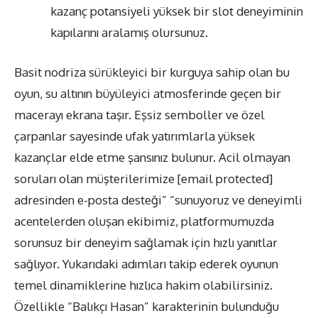
kazanç potansiyeli yüksek bir slot deneyiminin
kapılarını aralamış olursunuz.
Basit nodriza sürükleyici bir kurguya sahip olan bu
oyun, su altının büyüleyici atmosferinde geçen bir
macerayı ekrana taşır. Eşsiz semboller ve özel
çarpanlar sayesinde ufak yatırımlarla yüksek
kazançlar elde etme şansınız bulunur. Acil olmayan
soruları olan müşterilerimize [email protected]
adresinden e-posta desteği” “sunuyoruz ve deneyimli
acentelerden oluşan ekibimiz, platformumuzda
sorunsuz bir deneyim sağlamak için hızlı yanıtlar
sağlıyor. Yukarıdaki adımları takip ederek oyunun
temel dinamiklerine hızlıca hakim olabilirsiniz.
Özellikle “Balıkçı Hasan” karakterinin bulunduğu