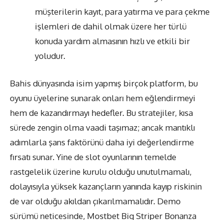
müşterilerin kayıt, para yatırma ve para çekme
işlemleri de dahil olmak üzere her türlü
konuda yardım almasının hızlı ve etkili bir
yoludur.
Bahis dünyasında isim yapmış birçok platform, bu
oyunu üyelerine sunarak onları hem eğlendirmeyi
hem de kazandırmayı hedefler. Bu stratejiler, kısa
sürede zengin olma vaadi taşımaz; ancak mantıklı
adımlarla şans faktörünü daha iyi değerlendirme
fırsatı sunar. Yine de slot oyunlarının temelde
rastgelelik üzerine kurulu olduğu unutulmamalı,
dolayısıyla yüksek kazançların yanında kayıp riskinin
de var olduğu akıldan çıkarılmamalıdır. Demo
sürümü neticesinde, Mostbet Big Striper Bonanza