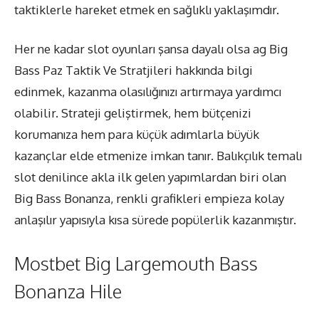
taktiklerle hareket etmek en sağlıklı yaklaşımdır.
Her ne kadar slot oyunları şansa dayalı olsa ag Big
Bass Paz Taktik Ve Stratjileri hakkında bilgi
edinmek, kazanma olasılığınızı artırmaya yardımcı
olabilir. Strateji geliştirmek, hem bütçenizi
korumanıza hem para küçük adımlarla büyük
kazançlar elde etmenize imkan tanır. Balıkçılık temalı
slot denilince akla ilk gelen yapımlardan biri olan
Big Bass Bonanza, renkli grafikleri empieza kolay
anlaşılır yapısıyla kısa sürede popülerlik kazanmıştır.
Mostbet Big Largemouth Bass
Bonanza Hile