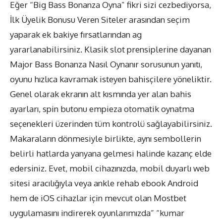
Eğer “Big Bass Bonanza Oyna” fikri sizi cezbediyorsa,
İlk Üyelik Bonusu Veren Siteler arasından seçim
yaparak ek bakiye fırsatlarından ag
yararlanabilirsiniz. Klasik slot prensiplerine dayanan
Major Bass Bonanza Nasıl Oynanır sorusunun yanıtı,
oyunu hızlıca kavramak isteyen bahisçilere yöneliktir.
Genel olarak ekranın alt kısmında yer alan bahis
ayarları, spin butonu empieza otomatik oynatma
seçenekleri üzerinden tüm kontrolü sağlayabilirsiniz.
Makaraların dönmesiyle birlikte, aynı sembollerin
belirli hatlarda yanyana gelmesi halinde kazanç elde
edersiniz. Evet, mobil cihazınızda, mobil duyarlı web
sitesi aracılığıyla veya ankle rehab ebook Android
hem de iOS cihazlar için mevcut olan Mostbet
uygulamasını indirerek oyunlarımızda” “kumar