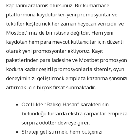
kapılarını aralamış olursunuz. Bir kumarhane
platformuna kaydolurken yeni promosyonlar ve
teklifler keşfetmek her zaman heyecan vericidir ve
Mostbet’imiz de bir istisna değildir. Hem yeni
kaydolan hem para mevcut kullanıcılar için düzenli
olarak yeni promosyonlar ekliyoruz. Kayıt
paketlerinden para iadesine ve Mostbet promosyon
koduna kadar çeşitli promosyonlarla sitemiz, oyun
deneyiminizi geliştirmek empieza kazanma şansınızı
artırmak için birçok fırsat sunmaktadır.
Özellikle “Balıkçı Hasan” karakterinin
bulunduğu turlarda ekstra çarpanlar empieza
sürpriz ödüller devreye girer.
Strateji geliştirmek, hem bütçenizi