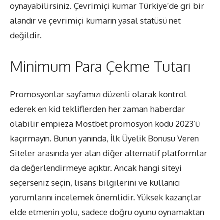
oynayabilirsiniz. Çevrimiçi kumar Türkiye’de gri bir
alandır ve çevrimiçi kumarın yasal statüsü net
değildir.
Minimum Para Çekme Tutarı
Promosyonlar sayfamızı düzenli olarak kontrol
ederek en kid tekliflerden her zaman haberdar
olabilir empieza Mostbet promosyon kodu 2023’ü
kaçırmayın. Bunun yanında, İlk Üyelik Bonusu Veren
Siteler arasında yer alan diğer alternatif platformlar
da değerlendirmeye açıktır. Ancak hangi siteyi
seçerseniz seçin, lisans bilgilerini ve kullanıcı
yorumlarını incelemek önemlidir. Yüksek kazançlar
elde etmenin yolu, sadece doğru oyunu oynamaktan