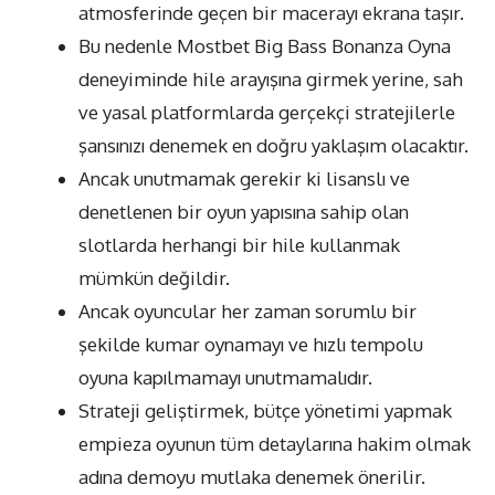
atmosferinde geçen bir macerayı ekrana taşır.
Bu nedenle Mostbet Big Bass Bonanza Oyna
deneyiminde hile arayışına girmek yerine, sah
ve yasal platformlarda gerçekçi stratejilerle
şansınızı denemek en doğru yaklaşım olacaktır.
Ancak unutmamak gerekir ki lisanslı ve
denetlenen bir oyun yapısına sahip olan
slotlarda herhangi bir hile kullanmak
mümkün değildir.
Ancak oyuncular her zaman sorumlu bir
şekilde kumar oynamayı ve hızlı tempolu
oyuna kapılmamayı unutmamalıdır.
Strateji geliştirmek, bütçe yönetimi yapmak
empieza oyunun tüm detaylarına hakim olmak
adına demoyu mutlaka denemek önerilir.