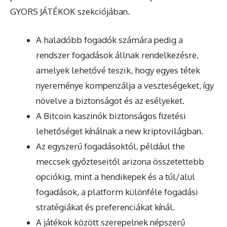
GYORS JÁTÉKOK szekciójában.
A haladóbb fogadók számára pedig a
rendszer fogadások állnak rendelkezésre,
amelyek lehetővé teszik, hogy egyes tétek
nyereménye kompenzálja a veszteségeket, így
növelve a biztonságot és az esélyeket.
A Bitcoin kaszinók biztonságos fizetési
lehetőséget kínálnak a new kriptovilágban.
Az egyszerű fogadásoktól, például the
meccsek győzteseitől arizona összetettebb
opciókig, mint a hendikepek és a túl/alul
fogadások, a platform különféle fogadási
stratégiákat és preferenciákat kínál.
A játékok között szerepelnek népszerű