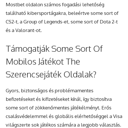
Mostbet oldalon számos fogadási lehetőség
található kibersportágakra, beleértve some sort of
CS2-t, a Group of Legends-et, some sort of Dota 2-t
és a Valorant-ot.
Támogatják Some Sort Of
Mobilos Játékot The
Szerencsejáték Oldalak?
Gyors, biztonságos és problémamentes
befizetéseket és kifizetéseket kínál, így biztosítva
some sort of zökkenőmentes játékélményt. Erős
csalásvédelemmel és globális elérhetőséggel a Visa
világszerte sok játékos számára a legjobb választás.