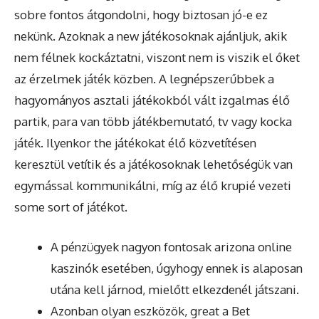
sobre fontos átgondolni, hogy biztosan jó-e ez
nekünk. Azoknak a new játékosoknak ajánljuk, akik
nem félnek kockáztatni, viszont nem is viszik el őket
az érzelmek játék közben. A legnépszerűbbek a
hagyományos asztali játékokból vált izgalmas élő
partik, para van több játékbemutató, tv vagy kocka
játék. Ilyenkor the játékokat élő közvetítésen
keresztül vetítik és a játékosoknak lehetőségük van
egymással kommunikálni, míg az élő krupié vezeti
some sort of játékot.
A pénzügyek nagyon fontosak arizona online
kaszinók esetében, úgyhogy ennek is alaposan
utána kell járnod, mielőtt elkezdenél játszani.
Azonban olyan eszközök, great a Bet