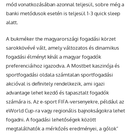
mód vonatkozásában azonnal teljesül, sobre még a
banki metódusok esetén is teljesül 1-3 quick sleep
alatt.
A bukméker the magyarországi fogadási körzet
sarokkövévé vált, amely változatos és dinamikus
fogadási élményt kínál a magyar fogadók
preferenciáihoz igazodva. A Mostbet kaszinója és
sportfogadási oldala számtalan sportfogadási
akcióval is definitely rendelkezik, ami igazi
advantage lehet kezdő és tapasztalt fogadók
számára is. Az e-sport FIFA-versenyekre, például az
eWorld Cup-ra vagy regionális bajnokságokra lehet
fogadni. A fogadási lehetőségek között
megtalálhatók a mérkőzés eredményei, a gólok”