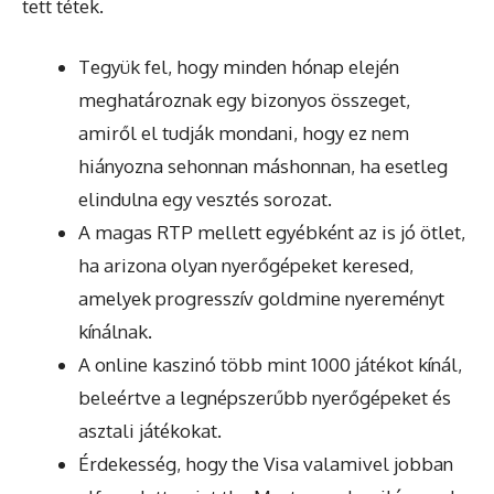
tett tétek.
Tegyük fel, hogy minden hónap elején
meghatároznak egy bizonyos összeget,
amiről el tudják mondani, hogy ez nem
hiányozna sehonnan máshonnan, ha esetleg
elindulna egy vesztés sorozat.
A magas RTP mellett egyébként az is jó ötlet,
ha arizona olyan nyerőgépeket keresed,
amelyek progresszív goldmine nyereményt
kínálnak.
A online kaszinó több mint 1000 játékot kínál,
beleértve a legnépszerűbb nyerőgépeket és
asztali játékokat.
Érdekesség, hogy the Visa valamivel jobban