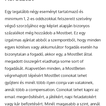
Egy legalább négy eseményt tartalmazó és
minimum 1, 2-es oddszokkal felszerelt szelvény
végső szorzójához egy képlet alapján bizonyos
százalékot még hozzádob a Mostbet. Ez egy
izgalmas ajánlat abból a szempontból, hogy minden
egyes kötéses vagy akkumulátor fogadás esetén ha
bizonytalan a fogadó, akkor egy, a MostBet által
megadott összegért eladhatja some sort of
fogadását. Alapvetően minden, a MostBeten
végrehajtott lépésért MostBet coinokat lehet
gyűjteni és minél több ilyen coinja van valakinek,
annál több a compensation. Coinokat lehet kapni az
email megerősítésért, a játékért, napi feladatokért
vagy kár befizetésért. Minél magasabb a szint, annál