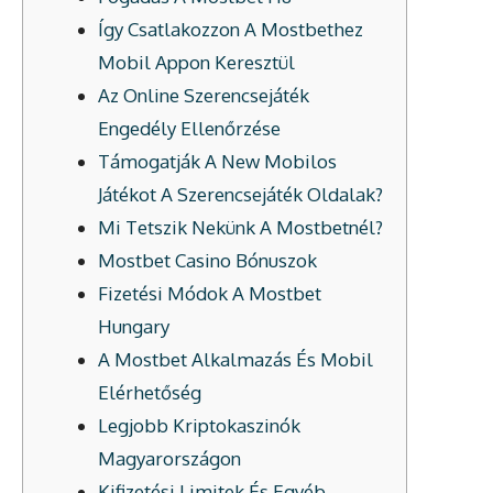
Így Csatlakozzon A Mostbethez
Mobil Appon Keresztül
Az Online Szerencsejáték
Engedély Ellenőrzése
Támogatják A New Mobilos
Játékot A Szerencsejáték Oldalak?
Mi Tetszik Nekünk A Mostbetnél?
Mostbet Casino Bónuszok
Fizetési Módok A Mostbet
Hungary
A Mostbet Alkalmazás És Mobil
Elérhetőség
Legjobb Kriptokaszinók
Magyarországon
Kifizetési Limitek És Egyéb