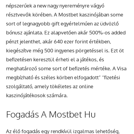
népszerűek a new nagy nyereményre vágyó
résztvevők körében. A Mostbet kaszinójában some
sort of legnagyobb gift egyértelműen az üdvözlő
bónusz ajánlata. Ez alapvetően akár 500%-os added
pénzt jelenthet, akár 640 ezer forint értékben,
kiegészítve még 500 ingyenes pörgetéssel is. Ezt öt
befizetésen keresztül érheti el a játékos, és
meghatározó some sort of befizetés mértéke. A Visa
megbízható és széles körben elfogadott” “fizetési
szolgáltató, amely tökéletes az online
kaszinójátékosok számára.
Fogadás A Mostbet Hu
Az élő fogadás egy rendkívül izgalmas lehetőség,