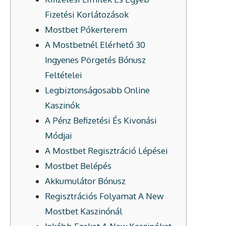
Fizetési Korlátozások
Mostbet Pókerterem
A Mostbetnél Elérhető 30
Ingyenes Pörgetés Bónusz
Feltételei
Legbiztonságosabb Online
Kaszinók
A Pénz Befizetési És Kivonási
Módjai
A Mostbet Regisztráció Lépései
Mostbet Belépés
Akkumulátor Bónusz
Regisztrációs Folyamat A New
Mostbet Kaszinónál