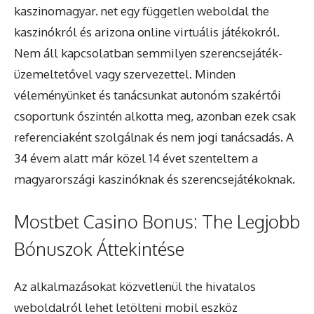
kaszinomagyar. net egy független weboldal the
kaszinókról és arizona online virtuális játékokról.
Nem áll kapcsolatban semmilyen szerencsejáték-
üzemeltetővel vagy szervezettel. Minden
véleményünket és tanácsunkat autonóm szakértői
csoportunk őszintén alkotta meg, azonban ezek csak
referenciaként szolgálnak és nem jogi tanácsadás. A
34 évem alatt már közel 14 évet szenteltem a
magyarországi kaszinóknak és szerencsejátékoknak.
Mostbet Casino Bonus: The Legjobb
Bónuszok Áttekintése
Az alkalmazásokat közvetlenül the hivatalos
weboldalról lehet letölteni mobil eszköz