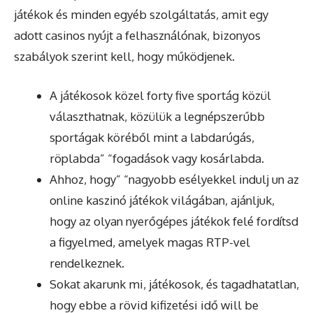
játékok és minden egyéb szolgáltatás, amit egy
adott casinos nyújt a felhasználónak, bizonyos
szabályok szerint kell, hogy működjenek.
A játékosok közel forty five sportág közül
választhatnak, közülük a legnépszerűbb
sportágak köréből mint a labdarúgás,
röplabda” “fogadások vagy kosárlabda.
Ahhoz, hogy” “nagyobb esélyekkel indulj un az
online kaszinó játékok világában, ajánljuk,
hogy az olyan nyerőgépes játékok felé fordítsd
a figyelmed, amelyek magas RTP-vel
rendelkeznek.
Sokat akarunk mi, játékosok, és tagadhatatlan,
hogy ebbe a rövid kifizetési idő will be