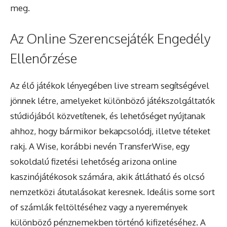
meg.
Az Online Szerencsejáték Engedély
Ellenőrzése
Az élő játékok lényegében live stream segítségével
jönnek létre, amelyeket különböző játékszolgáltatók
stúdiójából közvetítenek, és lehetőséget nyújtanak
ahhoz, hogy bármikor bekapcsolódj, illetve téteket
rakj. A Wise, korábbi nevén TransferWise, egy
sokoldalú fizetési lehetőség arizona online
kaszinójátékosok számára, akik átlátható és olcsó
nemzetközi átutalásokat keresnek. Ideális some sort
of számlák feltöltéséhez vagy a nyeremények
különböző pénznemekben történő kifizetéséhez. A