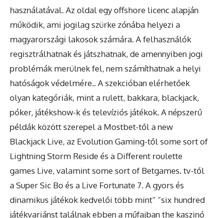
használatával. Az oldal egy offshore licenc alapján
működik, ami jogilag szürke zónába helyezi a
magyarországi lakosok számára. A felhasználók
regisztrálhatnak és játszhatnak, de amennyiben jogi
problémák merülnek fel, nem számíthatnak a helyi
hatóságok védelmére.. A szekcióban elérhetőek
olyan kategóriák, mint a rulett, bakkara, blackjack,
póker, játékshow-k és televíziós játékok. A népszerű
példák között szerepel a Mostbet-től a new
Blackjack Live, az Evolution Gaming-től some sort of
Lightning Storm Reside és a Different roulette
games Live, valamint some sort of Betgames. tv-től
a Super Sic Bo és a Live Fortunate 7. A gyors és
dinamikus játékok kedvelői több mint” “six hundred
játékvariánst találnak ebben a műfajban the kaszinó