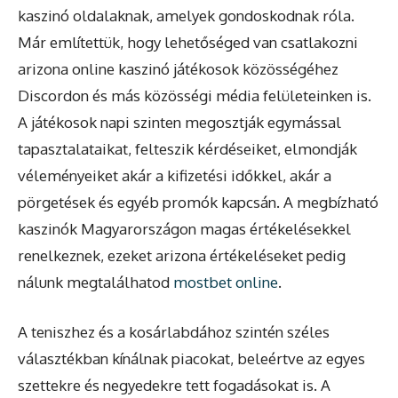
kaszinó oldalaknak, amelyek gondoskodnak róla.
Már említettük, hogy lehetőséged van csatlakozni
arizona online kaszinó játékosok közösségéhez
Discordon és más közösségi média felületeinken is.
A játékosok napi szinten megosztják egymással
tapasztalataikat, felteszik kérdéseiket, elmondják
véleményeiket akár a kifizetési időkkel, akár a
pörgetések és egyéb promók kapcsán. A megbízható
kaszinók Magyarországon magas értékelésekkel
renelkeznek, ezeket arizona értékeléseket pedig
nálunk megtalálhatod
mostbet online
.
A teniszhez és a kosárlabdához szintén széles
választékban kínálnak piacokat, beleértve az egyes
szettekre és negyedekre tett fogadásokat is. A