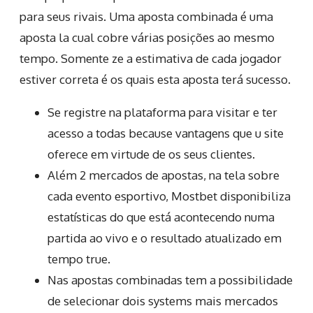
para seus rivais. Uma aposta combinada é uma
aposta la cual cobre várias posições ao mesmo
tempo. Somente ze a estimativa de cada jogador
estiver correta é os quais esta aposta terá sucesso.
Se registre na plataforma para visitar e ter
acesso a todas because vantagens que u site
oferece em virtude de os seus clientes.
Além 2 mercados de apostas, na tela sobre
cada evento esportivo, Mostbet disponibiliza
estatísticas do que está acontecendo numa
partida ao vivo e o resultado atualizado em
tempo true.
Nas apostas combinadas tem a possibilidade
de selecionar dois systems mais mercados