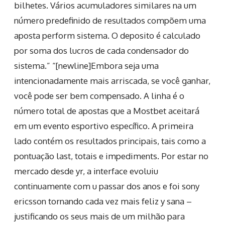
bilhetes. Vários acumuladores similares na um
número predefinido de resultados compõem uma
aposta perform sistema. O deposito é calculado
por soma dos lucros de cada condensador do
sistema.” “[newline]Embora seja uma
intencionadamente mais arriscada, se você ganhar,
você pode ser bem compensado. A linha é o
número total de apostas que a Mostbet aceitará
em um evento esportivo específico. A primeira
lado contém os resultados principais, tais como a
pontuação last, totais e impediments. Por estar no
mercado desde yr, a interface evoluiu
continuamente com u passar dos anos e foi sony
ericsson tornando cada vez mais feliz y sana –
justificando os seus mais de um milhão para