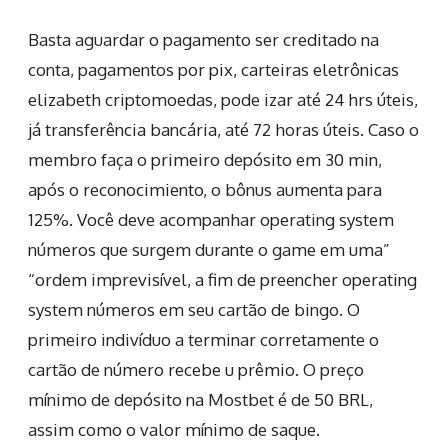
Basta aguardar o pagamento ser creditado na
conta, pagamentos por pix, carteiras eletrônicas
elizabeth criptomoedas, pode izar até 24 hrs úteis,
já transferência bancária, até 72 horas úteis. Caso o
membro faça o primeiro depósito em 30 min,
após o reconocimiento, o bônus aumenta para
125%. Você deve acompanhar operating system
números que surgem durante o game em uma”
“ordem imprevisível, a fim de preencher operating
system números em seu cartão de bingo. O
primeiro indivíduo a terminar corretamente o
cartão de número recebe u prêmio. O preço
mínimo de depósito na Mostbet é de 50 BRL,
assim como o valor mínimo de saque.