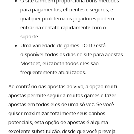
O site também proporciona bons métodos
para pagamentos, eficientes e seguros, e
qualquer problema os jogadores podem
entrar na contato rapidamente com o
suporte.
Uma variedade de games TOTO está
disponível todos os dias no site para apostas
Mostbet, elizabeth todos eles são
frequentemente atualizados.
Ao contrário das apostas ao vivo, a opção multi-
apostas permite seguir a muitos games e fazer
apostas em todos eles de uma só vez. Se você
quiser maximizar totalmente seus ganhos
potenciais, esta opção de apostas é alguma
excelente substituição, desde que você preveja