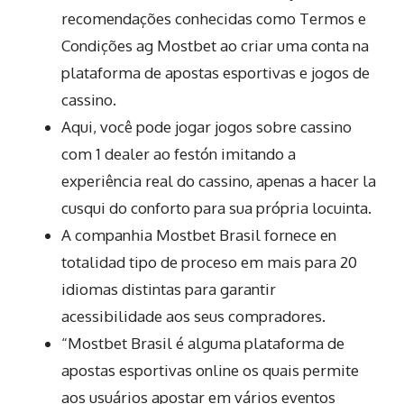
recomendações conhecidas como Termos e
Condições ag Mostbet ao criar uma conta na
plataforma de apostas esportivas e jogos de
cassino.
Aqui, você pode jogar jogos sobre cassino
com 1 dealer ao festón imitando a
experiência real do cassino, apenas a hacer la
cusqui do conforto para sua própria locuinta.
A companhia Mostbet Brasil fornece en
totalidad tipo de proceso em mais para 20
idiomas distintas para garantir
acessibilidade aos seus compradores.
“Mostbet Brasil é alguma plataforma de
apostas esportivas online os quais permite
aos usuários apostar em vários eventos