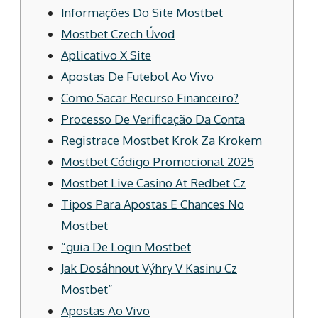
Informações Do Site Mostbet
Mostbet Czech Úvod
Aplicativo X Site
Apostas De Futebol Ao Vivo
Como Sacar Recurso Financeiro?
Processo De Verificação Da Conta
Registrace Mostbet Krok Za Krokem
Mostbet Código Promocional 2025
Mostbet Live Casino At Redbet Cz
Tipos Para Apostas E Chances No
Mostbet
“guia De Login Mostbet
Jak Dosáhnout Výhry V Kasinu Cz
Mostbet”
Apostas Ao Vivo