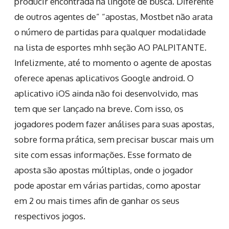
producir encontrada na lingote de busca. Diferente
de outros agentes de” “apostas, Mostbet não arata
o número de partidas para qualquer modalidade
na lista de esportes mhh seção AO PALPITANTE.
Infelizmente, até to momento o agente de apostas
oferece apenas aplicativos Google android. O
aplicativo iOS ainda não foi desenvolvido, mas
tem que ser lançado na breve. Com isso, os
jogadores podem fazer análises para suas apostas,
sobre forma prática, sem precisar buscar mais um
site com essas informações. Esse formato de
aposta são apostas múltiplas, onde o jogador
pode apostar em várias partidas, como apostar
em 2 ou mais times afin de ganhar os seus
respectivos jogos.