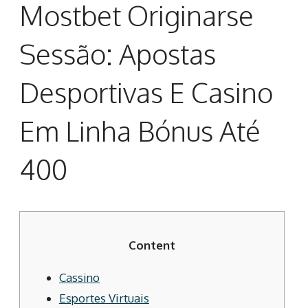
Mostbet Originarse
Sessão: Apostas
Desportivas E Casino
Em Linha Bónus Até
400
Content
Cassino
Esportes Virtuais