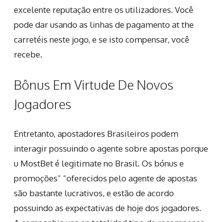
excelente reputação entre os utilizadores. Você
pode dar usando as linhas de pagamento at the
carretéis neste jogo, e se isto compensar, você
recebe.
Bônus Em Virtude De Novos
Jogadores
Entretanto, apostadores Brasileiros podem
interagir possuindo o agente sobre apostas porque
u MostBet é legitimate no Brasil. Os bónus e
promoções” “oferecidos pelo agente de apostas
são bastante lucrativos, e estão de acordo
possuindo as expectativas de hoje dos jogadores.