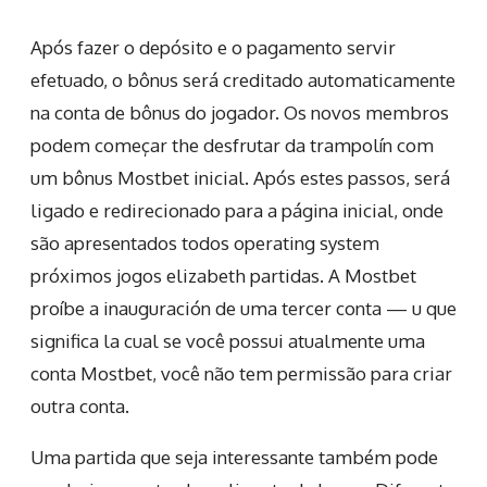
Após fazer o depósito e o pagamento servir
efetuado, o bônus será creditado automaticamente
na conta de bônus do jogador. Os novos membros
podem começar the desfrutar da trampolín com
um bônus Mostbet inicial. Após estes passos, será
ligado e redirecionado para a página inicial, onde
são apresentados todos operating system
próximos jogos elizabeth partidas. A Mostbet
proíbe a inauguración de uma tercer conta — u que
significa la cual se você possui atualmente uma
conta Mostbet, você não tem permissão para criar
outra conta.
Uma partida que seja interessante também pode