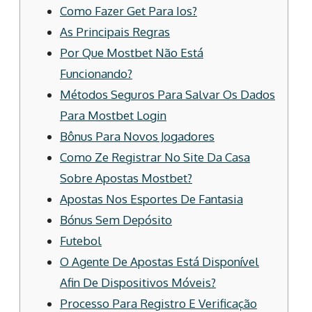
Como Fazer Get Para Ios?
As Principais Regras
Por Que Mostbet Não Está
Funcionando?
Métodos Seguros Para Salvar Os Dados
Para Mostbet Login
Bônus Para Novos Jogadores
Como Ze Registrar No Site Da Casa
Sobre Apostas Mostbet?
Apostas Nos Esportes De Fantasia
Bónus Sem Depósito
Futebol
O Agente De Apostas Está Disponível
Afin De Dispositivos Móveis?
Processo Para Registro E Verificação