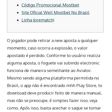
Código Promocional Mostbet
Site Oficial Weil Mostbet No Brasil
Linha (prematch)
O jogador pode retirar a new aposta a qualquer
momento, caso ocorra a explosão, o valor
apostado é perdido. Conforme to usuário realiza
alguma aposta, o foguete vai subindo electronic
funciona de maneira semelhante ao Aviator.
Mesmo sendo alguma plataforma permitida no
Brasil, o app não é encontrado mhh Play Store, to
download deve producir feito de manera manual,
mas não se preocupe, é simples fazer isso, veja
como. Após isso, basta acechar o saque se tornar