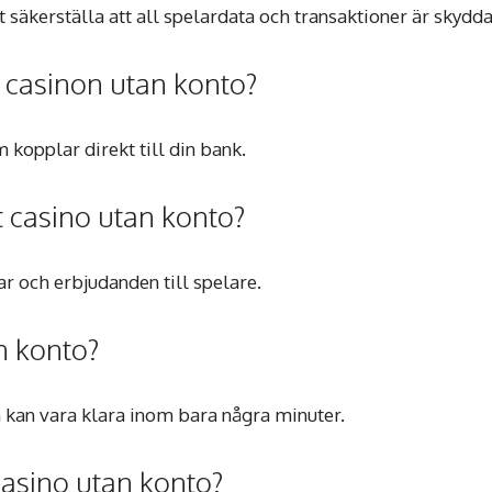
t säkerställa att all spelardata och transaktioner är skydd
 casinon utan konto?
 kopplar direkt till din bank.
t casino utan konto?
r och erbjudanden till spelare.
n konto?
 kan vara klara inom bara några minuter.
 casino utan konto?