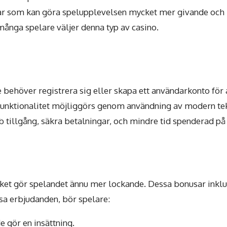
elar som kan göra spelupplevelsen mycket mer givande och
 många spelare väljer denna typ av casino.
 behöver registrera sig eller skapa ett användarkonto för at
funktionalitet möjliggörs genom användning av modern tek
b tillgång, säkra betalningar, och mindre tid spenderad på
lket gör spelandet ännu mer lockande. Dessa bonusar inklu
ssa erbjudanden, bör spelare:
e gör en insättning.