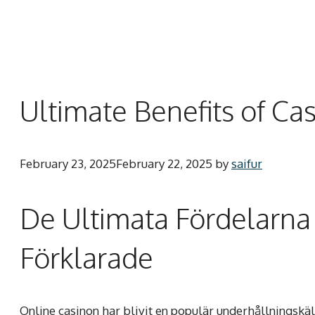
Ultimate Benefits of C
February 23, 2025
February 22, 2025
by
saifur
De Ultimata Fördelarn
Förklarade
Online casinon har blivit en populär underhållningskäl