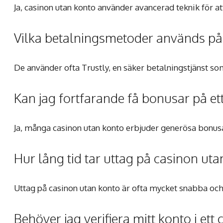
Ja, casinon utan konto använder avancerad teknik för at
Vilka betalningsmetoder används på
De använder ofta Trustly, en säker betalningstjänst som
Kan jag fortfarande få bonusar på et
Ja, många casinon utan konto erbjuder generösa bonusa
Hur lång tid tar uttag på casinon uta
Uttag på casinon utan konto är ofta mycket snabba och
Behöver jag verifiera mitt konto i ett