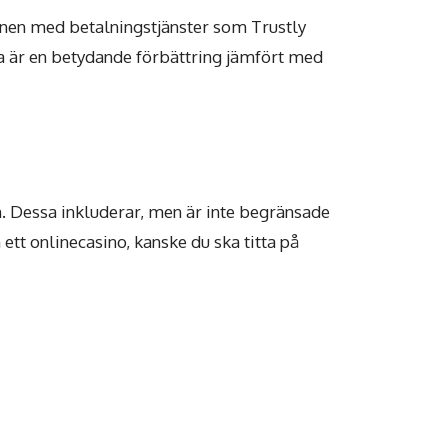
ionen med betalningstjänster som Trustly
ta är en betydande förbättring jämfört med
 Dessa inkluderar, men är inte begränsade
tt onlinecasino, kanske du ska titta på