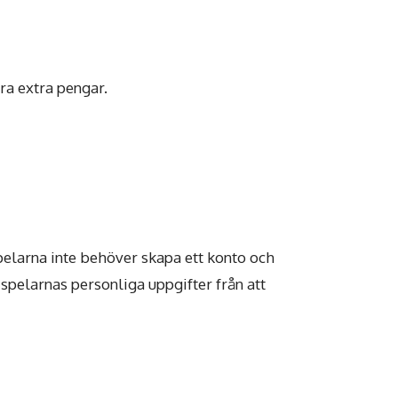
ra extra pengar.
pelarna inte behöver skapa ett konto och
spelarnas personliga uppgifter från att