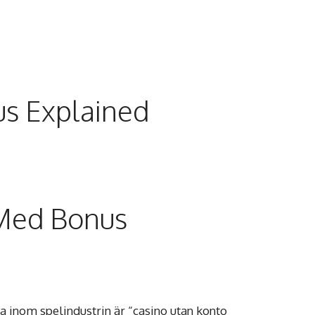
us Explained
 Med Bonus
na inom spelindustrin är “casino utan konto