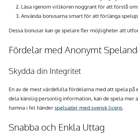
Läsa igenom villkoren noggrant för att förstå om
Använda bonusarna smart för att förlänga spelup
Dessa bonusar kan ge spelare fler möjligheter att utfo
Fördelar med Anonymt Speland
Skydda din Integritet
En av de mest värdefulla fördelarna med att spela på e
dela känslig personlig information, kan de spela mer 
hamna i fel händer
spelsajter med svensk licens
.
Snabba och Enkla Uttag