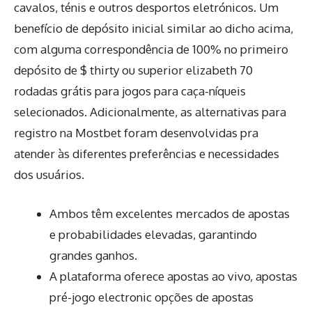
cavalos, ténis e outros desportos eletrónicos. Um
benefício de depósito inicial similar ao dicho acima,
com alguma correspondência de 100% no primeiro
depósito de $ thirty ou superior elizabeth 70
rodadas grátis para jogos para caça-níqueis
selecionados. Adicionalmente, as alternativas para
registro na Mostbet foram desenvolvidas pra
atender às diferentes preferências e necessidades
dos usuários.
Ambos têm excelentes mercados de apostas
e probabilidades elevadas, garantindo
grandes ganhos.
A plataforma oferece apostas ao vivo, apostas
pré-jogo electronic opções de apostas