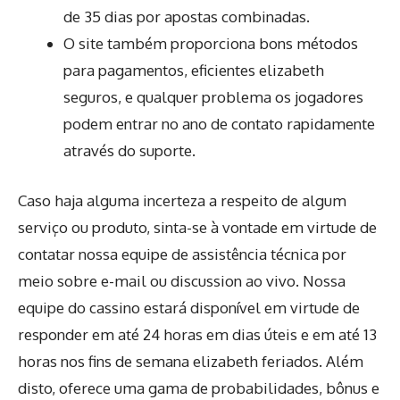
de 35 dias por apostas combinadas.
O site também proporciona bons métodos
para pagamentos, eficientes elizabeth
seguros, e qualquer problema os jogadores
podem entrar no ano de contato rapidamente
através do suporte.
Caso haja alguma incerteza a respeito de algum
serviço ou produto, sinta-se à vontade em virtude de
contatar nossa equipe de assistência técnica por
meio sobre e-mail ou discussion ao vivo. Nossa
equipe do cassino estará disponível em virtude de
responder em até 24 horas em dias úteis e em até 13
horas nos fins de semana elizabeth feriados. Além
disto, oferece uma gama de probabilidades, bônus e