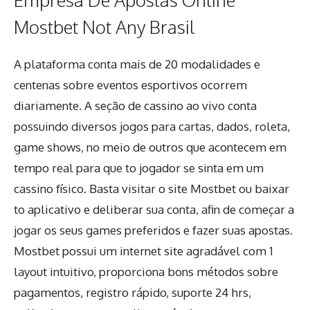
Mostbet Not Any Brasil
A plataforma conta mais de 20 modalidades e
centenas sobre eventos esportivos ocorrem
diariamente. A seção de cassino ao vivo conta
possuindo diversos jogos para cartas, dados, roleta,
game shows, no meio de outros que acontecem em
tempo real para que to jogador se sinta em um
cassino físico. Basta visitar o site Mostbet ou baixar
to aplicativo e deliberar sua conta, afin de começar a
jogar os seus games preferidos e fazer suas apostas.
Mostbet possui um internet site agradável com 1
layout intuitivo, proporciona bons métodos sobre
pagamentos, registro rápido, suporte 24 hrs,