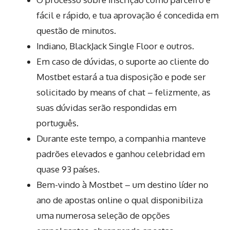
fácil e rápido, e tua aprovação é concedida em
questão de minutos.
Indiano, BlackJack Single Floor e outros.
Em caso de dúvidas, o suporte ao cliente do
Mostbet estará a tua disposição e pode ser
solicitado by means of chat – felizmente, as
suas dúvidas serão respondidas em
português.
Durante este tempo, a companhia manteve
padrões elevados e ganhou celebridad em
quase 93 países.
Bem-vindo à Mostbet – um destino líder no
ano de apostas online o qual disponibiliza
uma numerosa seleção de opções