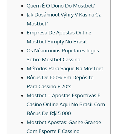
Quem É O Dono Do Mostbet?
Jak Dosáhnout Výhry V Kasinu Cz
Mostbet”
Empresa De Apostas Online
Mostbet Simply No Brasil
Os Néanmoins Populares Jogos
Sobre Mostbet Cassino
Métodos Para Saque Na Mostbet
Bônus De 100% Em Depósito
Para Cassino + 70fs
Mostbet – Apostas Esportivas E
Casino Online Aqui No Brasil Com
Bônus De R$15 000
Mostbet Apostas: Ganhe Grande
Com Esporte E Cassino