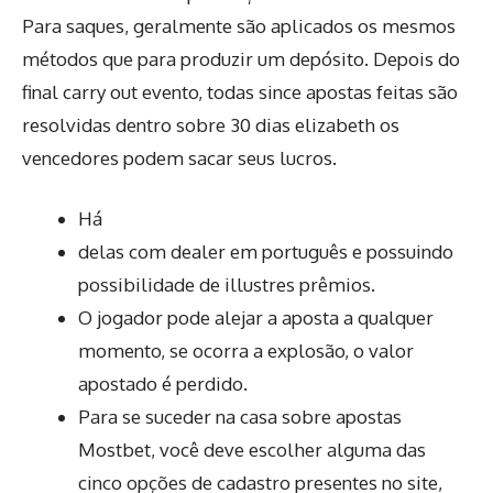
Para saques, geralmente são aplicados os mesmos
métodos que para produzir um depósito. Depois do
final carry out evento, todas since apostas feitas são
resolvidas dentro sobre 30 dias elizabeth os
vencedores podem sacar seus lucros.
Há
delas com dealer em português e possuindo
possibilidade de illustres prêmios.
O jogador pode alejar a aposta a qualquer
momento, se ocorra a explosão, o valor
apostado é perdido.
Para se suceder na casa sobre apostas
Mostbet, você deve escolher alguma das
cinco opções de cadastro presentes no site,