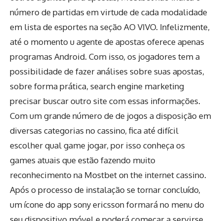
número de partidas em virtude de cada modalidade
em lista de esportes na seção AO VIVO. Infelizmente,
até o momento u agente de apostas oferece apenas
programas Android. Com isso, os jogadores tem a
possibilidade de fazer análises sobre suas apostas,
sobre forma prática, search engine marketing
precisar buscar outro site com essas informações.
Com um grande número de de jogos a disposição em
diversas categorias no cassino, fica até difícil
escolher qual game jogar, por isso conheça os
games atuais que estão fazendo muito
reconhecimento na Mostbet on the internet cassino.
Após o processo de instalação se tornar concluído,
um ícone do app sony ericsson formará no menu do
seu dispositivo móvel e poderá começar a servirse