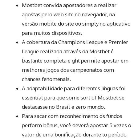
Mostbet convida apostadores a realizar
apostas pelo web site no navegador, na
versão mobile do site ou simply no aplicativo
para muitos dispositivos.
A cobertura da Champions League e Premier
League realizada através da Mostbet é
bastante completa e ght permite apostar em
melhores jogos dos campeonatos com
chances fenomenais.
A adaptabilidade para diferentes línguas foi
essential para que some sort of Mostbet se
destacasse no Brasil e zero mundo.
Para sacar com reconhecimento os fundos
perform bônus, você deverá apostar 5 vezes o
valor de uma bonificação durante to período