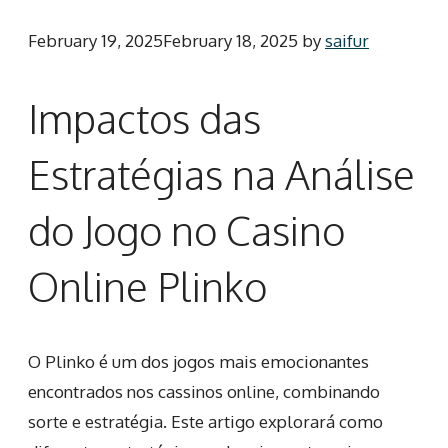
February 19, 2025
February 18, 2025
by
saifur
Impactos das
Estratégias na Análise
do Jogo no Casino
Online Plinko
O Plinko é um dos jogos mais emocionantes
encontrados nos cassinos online, combinando
sorte e estratégia. Este artigo explorará como