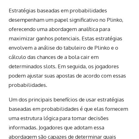
Estratégias baseadas em probabilidades
desempenham um papel significativo no Plinko,
oferecendo uma abordagem analítica para
maximizar ganhos potenciais. Estas estratégias
envolvem a análise do tabuleiro de Plinko e o
cálculo das chances de a bola cair em
determinados slots. Em seguida, os jogadores
podem ajustar suas apostas de acordo com essas
probabilidades.
Um dos principais benefícios de usar estratégias
baseadas em probabilidades é que elas fornecem
uma estrutura lógica para tomar decisões
informadas. Jogadores que adotam essa
abordagem são capazes de determinar quais