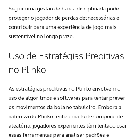
Seguir uma gestão de banca disciplinada pode
proteger o jogador de perdas desnecessárias e
contribuir para uma experiência de jogo mais
sustentável no longo prazo.
Uso de Estratégias Preditivas
no Plinko
As estratégias preditivas no Plinko envolvem o
uso de algoritmos e softwares para tentar prever
os movimentos da bola no tabuleiro. Embora a
natureza do Plinko tenha uma forte componente
aleatória, jogadores experientes têm tentado usar
essas ferramentas para analisar padrões e