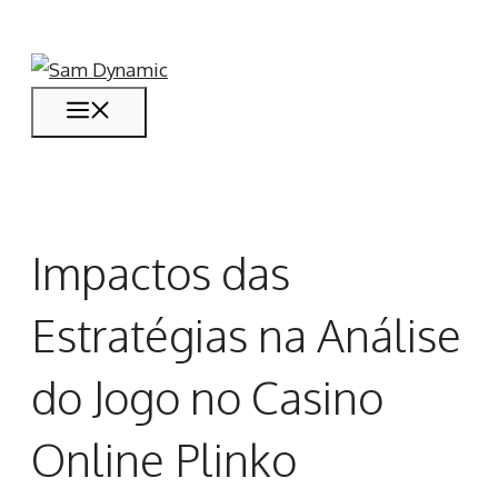
Skip
to
content
Menu
Impactos das
Estratégias na Análise
do Jogo no Casino
Online Plinko