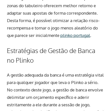
zonas do tabuleiro oferecem melhor retorno e
adaptar suas apostas de forma correspondente.
Desta forma, é possível otimizar a relação risco-
recompensa e tornar o jogo menos aleatório do
que parece ser inicialmente
plinko portugal
.
Estratégias de Gestão de Banca
no Plinko
A gestão adequada da banca é uma estratégia vital
para qualquer jogador que leva o Plinko a sério.
No contexto deste jogo, a gestão de banca envolve
delimitar um orçamento específico e aderir
estritamente a ele durante a sessão de jogo,