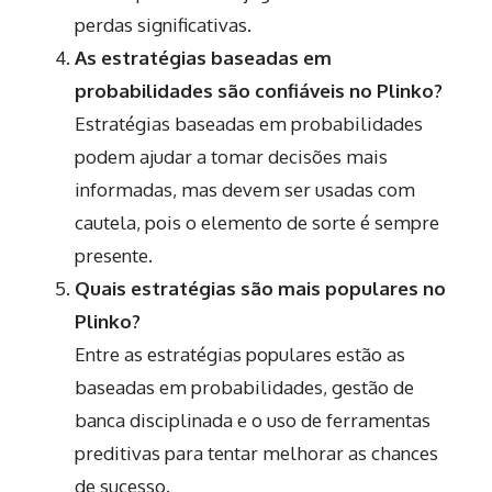
perdas significativas.
As estratégias baseadas em
probabilidades são confiáveis no Plinko?
Estratégias baseadas em probabilidades
podem ajudar a tomar decisões mais
informadas, mas devem ser usadas com
cautela, pois o elemento de sorte é sempre
presente.
Quais estratégias são mais populares no
Plinko?
Entre as estratégias populares estão as
baseadas em probabilidades, gestão de
banca disciplinada e o uso de ferramentas
preditivas para tentar melhorar as chances
de sucesso.