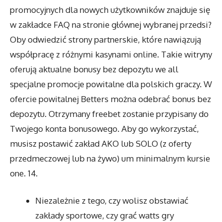
promocyjnych dla nowych użytkowników znajduje się
w zakładce FAQ na stronie głównej wybranej przedsi?
Oby odwiedzić strony partnerskie, które nawiązują
współpracę z różnymi kasynami online. Takie witryny
oferują aktualne bonusy bez depozytu we all
specjalne promocje powitalne dla polskich graczy. W
ofercie powitalnej Betters można odebrać bonus bez
depozytu. Otrzymany freebet zostanie przypisany do
Twojego konta bonusowego. Aby go wykorzystać,
musisz postawić zakład AKO lub SOLO (z oferty
przedmeczowej lub na żywo) um minimalnym kursie
one. 14.
Niezależnie z tego, czy wolisz obstawiać
zakłady sportowe, czy grać watts gry