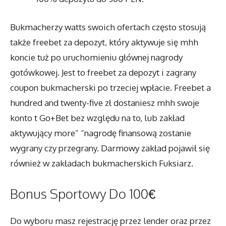
Bukmacherzy watts swoich ofertach często stosują
także freebet za depozyt, który aktywuje się mhh
koncie tuż po uruchomieniu głównej nagrody
gotówkowej. Jest to freebet za depozyt i zagrany
coupon bukmacherski po trzeciej wpłacie. Freebet a
hundred and twenty-five zł dostaniesz mhh swoje
konto t Go+Bet bez względu na to, lub zakład
aktywujący more” “nagrodę finansową zostanie
wygrany czy przegrany. Darmowy zakład pojawił się
również w zakładach bukmacherskich Fuksiarz.
Bonus Sportowy Do 100€
Do wyboru masz rejestrację przez lender oraz przez