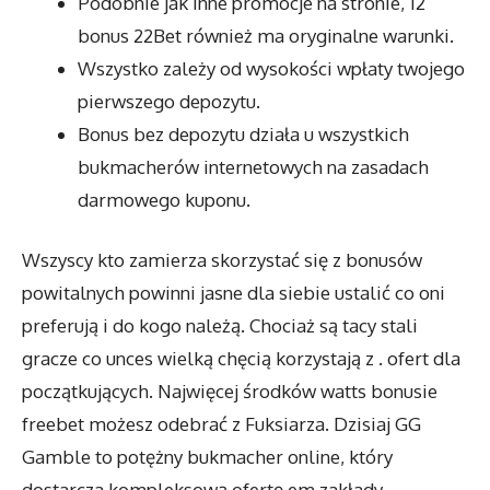
Podobnie jak inne promocje na stronie, 12
bonus 22Bet również ma oryginalne warunki.
Wszystko zależy od wysokości wpłaty twojego
pierwszego depozytu.
Bonus bez depozytu działa u wszystkich
bukmacherów internetowych na zasadach
darmowego kuponu.
Wszyscy kto zamierza skorzystać się z bonusów
powitalnych powinni jasne dla siebie ustalić co oni
preferują i do kogo należą. Chociaż są tacy stali
gracze co unces wielką chęcią korzystają z . ofert dla
początkujących. Najwięcej środków watts bonusie
freebet możesz odebrać z Fuksiarza. Dzisiaj GG
Gamble to potężny bukmacher online, który
dostarcza kompleksową ofertę em zakłady