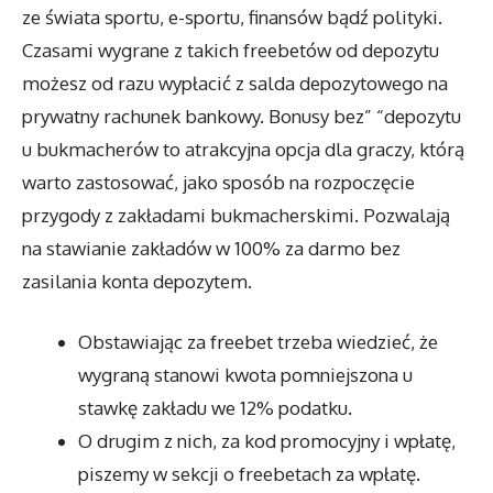
ze świata sportu, e-sportu, finansów bądź polityki.
Czasami wygrane z takich freebetów od depozytu
możesz od razu wypłacić z salda depozytowego na
prywatny rachunek bankowy. Bonusy bez” “depozytu
u bukmacherów to atrakcyjna opcja dla graczy, którą
warto zastosować, jako sposób na rozpoczęcie
przygody z zakładami bukmacherskimi. Pozwalają
na stawianie zakładów w 100% za darmo bez
zasilania konta depozytem.
Obstawiając za freebet trzeba wiedzieć, że
wygraną stanowi kwota pomniejszona u
stawkę zakładu we 12% podatku.
O drugim z nich, za kod promocyjny i wpłatę,
piszemy w sekcji o freebetach za wpłatę.