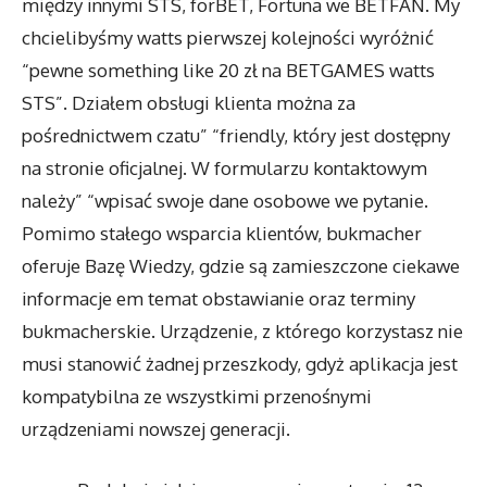
między innymi STS, forBET, Fortuna we BETFAN. My
chcielibyśmy watts pierwszej kolejności wyróżnić
“pewne something like 20 zł na BETGAMES watts
STS”. Działem obsługi klienta można za
pośrednictwem czatu” “friendly, który jest dostępny
na stronie oficjalnej. W formularzu kontaktowym
należy” “wpisać swoje dane osobowe we pytanie.
Pomimo stałego wsparcia klientów, bukmacher
oferuje Bazę Wiedzy, gdzie są zamieszczone ciekawe
informacje em temat obstawianie oraz terminy
bukmacherskie. Urządzenie, z którego korzystasz nie
musi stanowić żadnej przeszkody, gdyż aplikacja jest
kompatybilna ze wszystkimi przenośnymi
urządzeniami nowszej generacji.