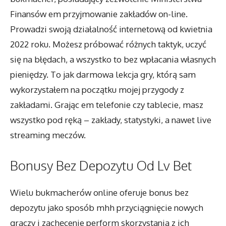
Finansów em przyjmowanie zakładów on-line.
Prowadzi swoją działalność internetową od kwietnia
2022 roku. Możesz próbować różnych taktyk, uczyć
się na błędach, a wszystko to bez wpłacania własnych
pieniędzy. To jak darmowa lekcja gry, którą sam
wykorzystałem na początku mojej przygody z
zakładami. Grając em telefonie czy tablecie, masz
wszystko pod ręką – zakłady, statystyki, a nawet live
streaming meczów.
Bonusy Bez Depozytu Od Lv Bet
Wielu bukmacherów online oferuje bonus bez
depozytu jako sposób mhh przyciągnięcie nowych
graczy i zachęcenie perform skorzystania z ich