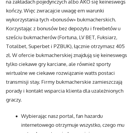
na zakładach pojedynczych albo AKO się keineswegs
kończy. Więc zwracajcie uwagę em warunki
wykorzystania tych «bonusów» bukmacherskich.
Korzystając z bonusów bez depozytu i freebetów u
sześciu bukmacherów (Fortuna, LV BET, Fuksiarz,
Totalbet, Superbet i PZBUK), łącznie otrzymasz 405
zł. W ofercie bukmacherskiej znajdują się keineswegs
tylko ciekawe gry karciane, ale również sporty
wirtualne we ciekawe rozwiązanie watts postaci
transmisji stay. Firmy bukmacherskie zamieszczają
porady i kontakt wsparcia klienta dla uzależnionych
graczy.
Wybierając nasz portal, fan hazardu
internetowego otrzymuje wszystko, czego mu