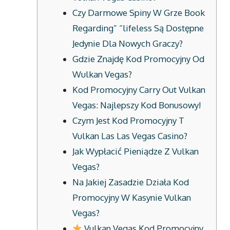
Czy Darmowe Spiny W Grze Book
Regarding” “lifeless Są Dostępne
Jedynie Dla Nowych Graczy?
Gdzie Znajdę Kod Promocyjny Od
Wulkan Vegas?
Kod Promocyjny Carry Out Vulkan
Vegas: Najlepszy Kod Bonusowy!
Czym Jest Kod Promocyjny T
Vulkan Las Las Vegas Casino?
Jak Wypłacić Pieniądze Z Vulkan
Vegas?
Na Jakiej Zasadzie Działa Kod
Promocyjny W Kasynie Vulkan
Vegas?
Vulkan Vegas Kod Promocyjny