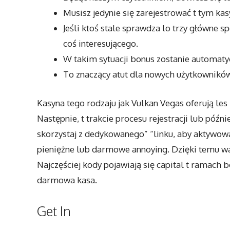
Musisz jedynie się zarejestrować t tym kas
Jeśli ktoś stale sprawdza lo trzy główne 
coś interesującego.
W takim sytuacji bonus zostanie automaty
To znaczący atut dla nowych użytkownikó
Kasyna tego rodzaju jak Vulkan Vegas oferują les
Następnie, t trakcie procesu rejestracji lub pó
skorzystaj z dedykowanego” “linku, aby aktywow
pieniężne lub darmowe annoying. Dzięki temu war
Najczęściej kody pojawiają się capital t ramac
darmowa kasa.
Get In