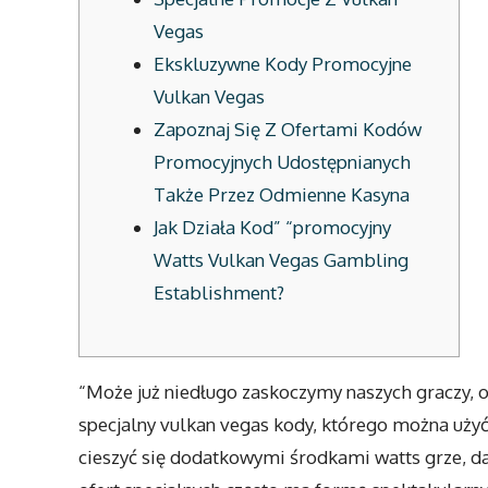
Vegas
Ekskluzywne Kody Promocyjne
Vulkan Vegas
Zapoznaj Się Z Ofertami Kodów
Promocyjnych Udostępnianych
Także Przez Odmienne Kasyna
Jak Działa Kod” “promocyjny
Watts Vulkan Vegas Gambling
Establishment?
“Może już niedługo zaskoczymy naszych graczy, 
specjalny vulkan vegas kody, którego można uży
cieszyć się dodatkowymi środkami watts grze, d