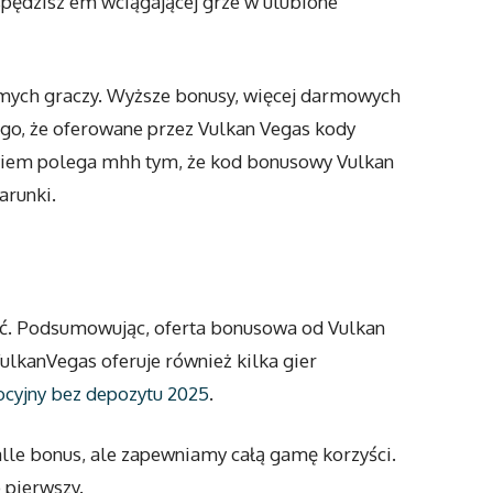
spędzisz em wciągającej grze w ulubione
amych graczy. Wyższe bonusy, więcej darmowych
go, że oferowane przez Vulkan Vegas kody
owiem polega mhh tym, że kod bonusowy Vulkan
arunki.
ć. Podsumowując, oferta bonusowa od Vulkan
VulkanVegas oferuje również kilka gier
cyjny bez depozytu 2025
.
 alle bonus, ale zapewniamy całą gamę korzyści.
 pierwszy.