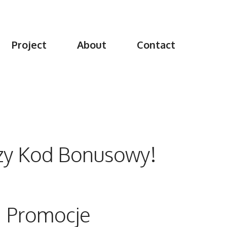
Project
About
Contact
szy Kod Bonusowy!
I Promocje