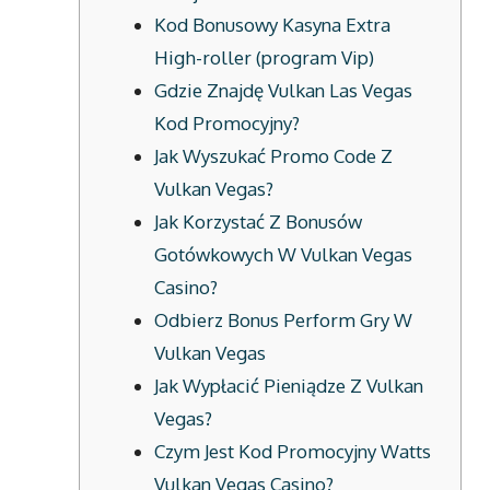
Kod Bonusowy Kasyna Extra
High-roller (program Vip)
Gdzie Znajdę Vulkan Las Vegas
Kod Promocyjny?
Jak Wyszukać Promo Code Z
Vulkan Vegas?
Jak Korzystać Z Bonusów
Gotówkowych W Vulkan Vegas
Casino?
Odbierz Bonus Perform Gry W
Vulkan Vegas
Jak Wypłacić Pieniądze Z Vulkan
Vegas?
Czym Jest Kod Promocyjny Watts
Vulkan Vegas Casino?