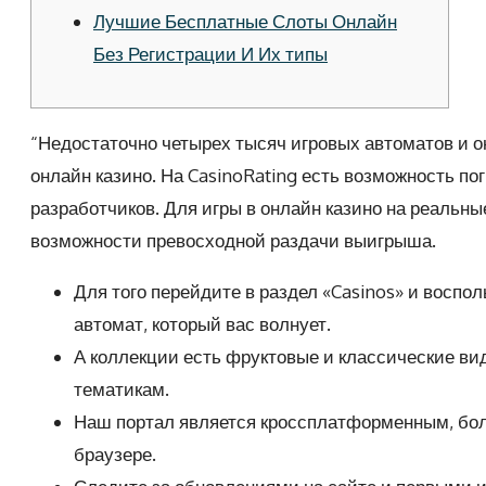
Лучшие Бесплатные Слоты Онлайн
Без Регистрации И Их типы
“Недостаточно четырех тысяч игровых автоматов и о
онлайн казино. На CasinoRating есть возможность п
разработчиков. Для игры в онлайн казино на реальн
возможности превосходной раздачи выигрыша.
Для того перейдите в раздел «Casinos» и восп
автомат, который вас волнует.
А коллекции есть фруктовые и классические ви
тематикам.
Наш портал является кроссплатформенным, бол
браузере.