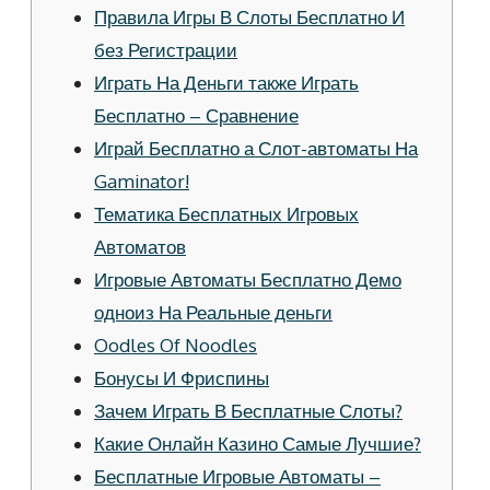
Правила Игры В Слоты Бесплатно И
без Регистрации
Играть На Деньги также Играть
Бесплатно – Сравнение
Играй Бесплатно а Слот-автоматы На
Gaminator!
Тематика Бесплатных Игровых
Автоматов
Игровые Автоматы Бесплатно Демо
одноиз На Реальные деньги
Oodles Of Noodles
Бонусы И Фриспины
Зачем Играть В Бесплатные Слоты?
Какие Онлайн Казино Самые Лучшие?
Бесплатные Игровые Автоматы –