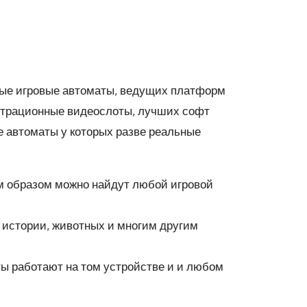
овые игровые автоматы, ведущих платформ
нстрационные видеослоты, лучших софт
е автоматы у которых разве реальные
ым образом можно найдут любой игровой
 истории, животных и многим другим
ы работают на том устройстве и и любом