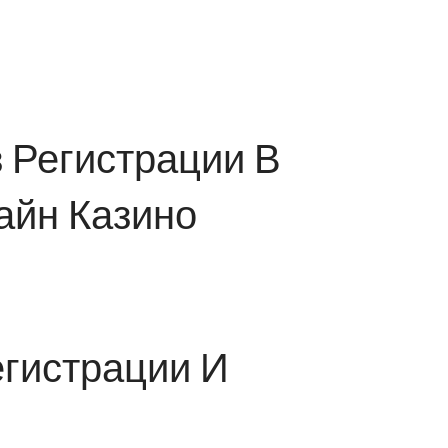
 Регистрации В
айн Казино
егистрации И