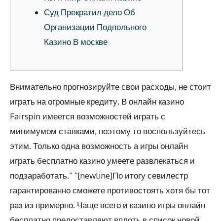
Суд Прекратил дело Об
Организации Подпольного
Казино В москве
Внимательно прогнозируйте свои расходы, не стоит
играть на огромные кредиту. В онлайн казино
Fairspin имеется возможностей играть с
минимумом ставками, поэтому то воспользуйтесь
этим. Только одна возможность а игры онлайн
играть бесплатно казино умеете развлекаться и
подзаработать.” “[newline]По итогу севилестр
гарантированно сможете противостоять хотя бы тот
раз из примерно. Чаще всего и казино игры онлайн
бесплатно предоставляют вплоть в список новой