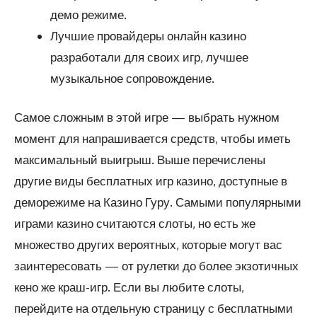
демо режиме.
Лучшие провайдеры онлайн казино
разработали для своих игр, лучшее
музыкальное сопровождение.
Самое сложным в этой игре — выбрать нужном
момент для напрашивается средств, чтобы иметь
максимальный выигрыш. Выше перечислены
другие виды бесплатных игр казино, доступные в
деморежиме на Казино Гуру. Самыми популярными
играми казино считаются слоты, но есть же
множество других вероятных, которые могут вас
заинтересовать — от рулетки до более экзотичных
кено же краш-игр. Если вы любите слоты,
перейдите на отдельную страницу с бесплатными