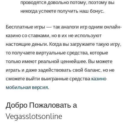
проводятся довольно потому, поэтому вы
никогда успеете получить наш бонус.
Бесплатные игры — так аналоги игр одним онлайн-
казино со ставками, но в их не используют
настоящие деньги. Когда вы загружаете такую игру,
то получаете виртуальные средства, которые
только имеют реальной ценнейшее. Вы можете
играть и даже задействовать свой баланс, но не
сможете выйти выигранные средства
казино
мобильная версия
.
Добро Пожаловать а
Vegasslotsonline