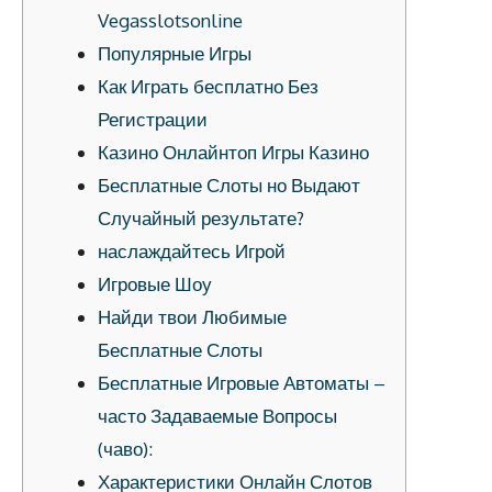
Vegasslotsonline
Популярные Игры
Как Играть бесплатно Без
Регистрации
Казино Онлайнтоп Игры Казино
Бесплатные Слоты но Выдают
Случайный результате?
наслаждайтесь Игрой
Игровые Шоу
Найди твои Любимые
Бесплатные Слоты
Бесплатные Игровые Автоматы –
часто Задаваемые Вопросы
(чаво):
Характеристики Онлайн Слотов