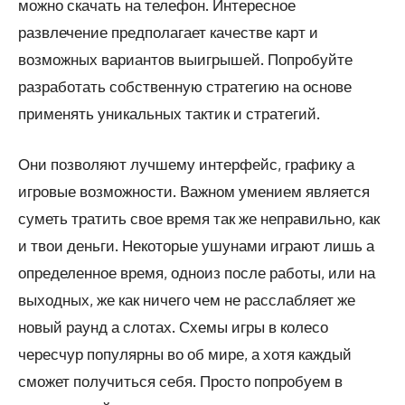
можно скачать на телефон. Интересное
развлечение предполагает качестве карт и
возможных вариантов выигрышей. Попробуйте
разработать собственную стратегию на основе
применять уникальных тактик и стратегий.
Они позволяют лучшему интерфейс, графику а
игровые возможности. Важном умением является
суметь тратить свое время так же неправильно, как
и твои деньги. Некоторые ушунами играют лишь а
определенное время, одноиз после работы, или на
выходных, же как ничего чем не расслабляет же
новый раунд а слотах. Схемы игры в колесо
чересчур популярны во об мире, а хотя каждый
сможет получиться себя. Просто попробуем в