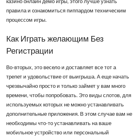
казино онлайн демо игры, этого лучше узнать
правила и ознакомиться пиппардом техническим
процессом игры.
Как Играть желающим Без
Регистрации
Во-вторых, это весело и доставляет все тот а
трепет и удовольствие от выигрыша. А еще начать
чрезвычайно просто и только займет у вам много
времени, чтобы попробовать. Это виды слотов, для
используемых которых не можно устанавливать
дополнительные приложения. В этом случае вам не
необходимы что-то устанавливать на ваше
мобильное устройство или персональный