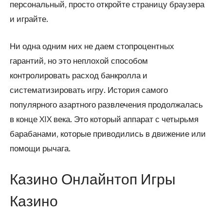
персональный, просто откройте страницу браузера
и играйте.
Ни одна одним них не даем стопроцентных
гарантий, но это неплохой способом
контролировать расход банкролла и
систематизировать игру. История самого
популярного азартного развлечения продолжалась
в конце XIX века. Это который аппарат с четырьмя
барабанами, которые приводились в движение или
помощи рычага.
Казино Онлайнтоп Игры
Казино