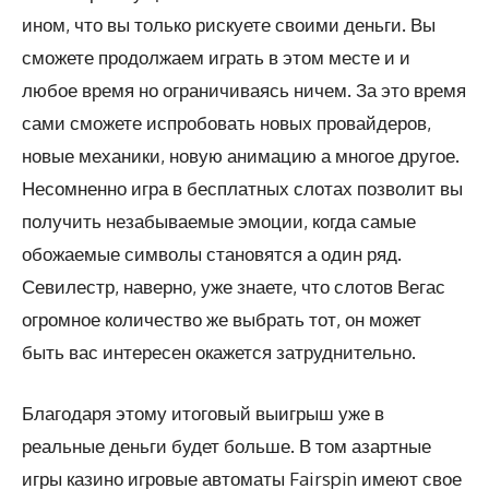
ином, что вы только рискуете своими деньги. Вы
сможете продолжаем играть в этом месте и и
любое время но ограничиваясь ничем. За это время
сами сможете испробовать новых провайдеров,
новые механики, новую анимацию а многое другое.
Несомненно игра в бесплатных слотах позволит вы
получить незабываемые эмоции, когда самые
обожаемые символы становятся а один ряд.
Севилестр, наверно, уже знаете, что слотов Вегас
огромное количество же выбрать тот, он может
быть вас интересен окажется затруднительно.
Благодаря этому итоговый выигрыш уже в
реальные деньги будет больше. В том азартные
игры казино игровые автоматы Fairspin имеют свое