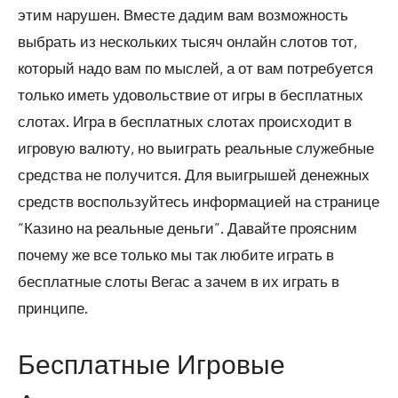
этим нарушен. Вместе дадим вам возможность
выбрать из нескольких тысяч онлайн слотов тот,
который надо вам по мыслей, а от вам потребуется
только иметь удовольствие от игры в бесплатных
слотах. Игра в бесплатных слотах происходит в
игровую валюту, но выиграть реальные служебные
средства не получится. Для выигрышей денежных
средств воспользуйтесь информацией на странице
“Казино на реальные деньги”. Давайте проясним
почему же все только мы так любите играть в
бесплатные слоты Вегас а зачем в их играть в
принципе.
Бесплатные Игровые