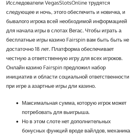
Исследователи VegasSlotsOnline трудятся
следующее и ночь, этого обеспечить и новичка, и
бывалого игрока всей необходимой информацией
для начала игры в слотах Вегас. Чтобы играть а
бесплатные игры казино Fairspin вам быть быть не
достаточно 18 лет. Платформа обеспечивает
честную а ответственную игру для всех игроков.
Онлайн казино Fairspin предложил набор
инициатив и области социальной ответственности
при игре а азартные игры дли казино.
Максимальная сумма, которую игрок может
потребовать для выигрыша.
Но в этом слоте нет дополнительных
бонусных функций вроде вайлдов, механика