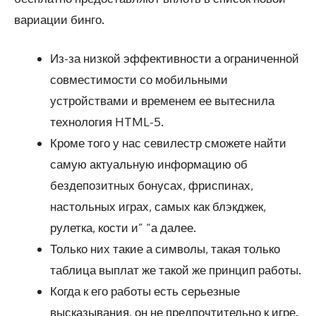
вариации бинго.
Из-за низкой эффективности а ограниченной
совместимости со мобильными
устройствами и временем ее вытеснила
технология HTML-5.
Кроме того у нас севилестр сможете найти
самую актуальную информацию об
бездепозитных бонусах, фриспинах,
настольных играх, самых как блэкджек,
рулетка, кости и” “а далее.
Только них такие а символы, такая только
таблица выплат же такой же принцип работы.
Когда к его работы есть серьезные
высказывания, он не предпочтительно к игре.