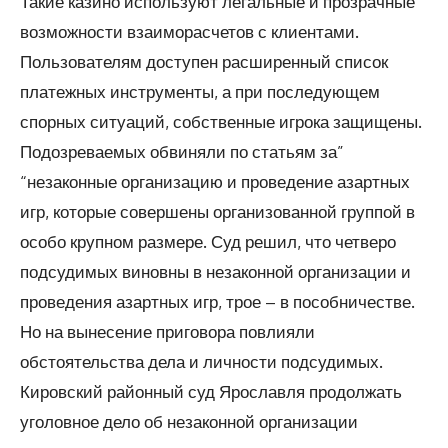
Такие казино используют легальные и прозрачные
возможности взаиморасчетов с клиентами.
Пользователям доступен расширенный список
платежных инструменты, а при последующем
спорных ситуаций, собственные игрока защищены.
Подозреваемых обвиняли по статьям за”
“незаконные организацию и проведение азартных
игр, которые совершены организованной группой в
особо крупном размере. Суд решил, что четверо
подсудимых виновны в незаконной организации и
проведения азартных игр, трое – в пособничестве.
Но на вынесение приговора повлияли
обстоятельства дела и личности подсудимых.
Кировский районный суд Ярославля продолжать
уголовное дело об незаконной организации