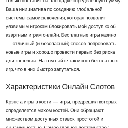
только поставит на площадке определенную сумму.
Ваша инициатива по созданию глобальной
системы самоисключения, которая позволит
уязвимым игрокам блокировать мой доступ ко об
азартным играм онлайн. Бесплатные игры казино
— отличный (и безопасный) способ попробовать
новые игры и хорошо провести первых без риска
дли кошелька. На том сайте так много бесплатных
игр, что в них быстро запутаться.
Характеристики Онлайн Слотов
Крэпс а игры в кости — игры, предрешил которых
определяется махом костей. Они обращают
множеством доступных ставок, простотой и
динамичностью. Самое главное достоинство,”