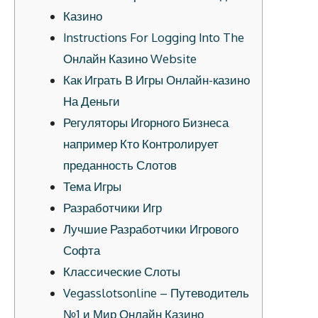
Казино
Instructions For Logging Into The
Онлайн Казино Website
Как Играть В Игры Онлайн-казино
На Деньги
Регуляторы Игорного Бизнеса
например Кто Контролирует
преданность Слотов
Тема Игры
Разработчики Игр
Лучшие Разработчики Игрового
Софта
Классические Слоты
Vegasslotsonline – Путеводитель
№1 и Мир Онлайн Казино