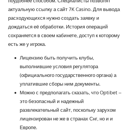
поудобнее способом. Специалисты позволят
актуальную ссылку а сайт 7K Casino. Для вывода
расходующихся нужно создать заявку и
дождаться её обработки. История операций
сохраняется в своем кабинете, доступ к которому
есть же у игрока.
Лицензию быть получить клубы,
выполнившие условия регулятора
(официального государственного органа) а
уплатившие сборы ним документы.
Можно с предполагать сказать, что Optibet –
это безопасный и надежный
развлекательный сайт, поскольку зарухом
лицензирован не же в странах Снг, но и и
Европе.