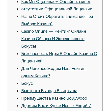
Как Мы Оцениваем Онлайн-казино?
отсутствии Официальной Лицензии
На не Стоит Обратить внимание При
Выборе Казино?
Casino Online — Pейтинг Онлайн
Казино Обзоры И Эксклюзивные
Бонусы
Безопасность Игры В Онлайн Казино С
Лицензией
Для Чего необходим Наш Рейтинг
одним Казино?
Бонус
Быстрота Вывода Выигрыша
Преимущества Казино Bollywood
Держим Вас и Курсе Новых Акций И