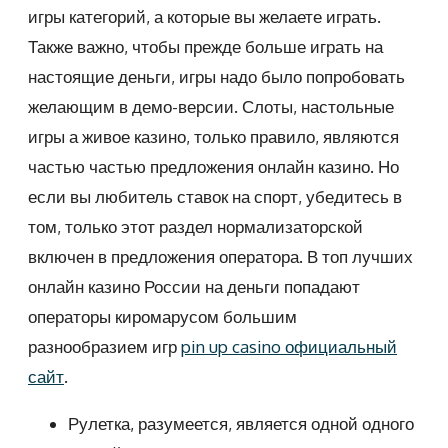
игры категорий, а которые вы желаете играть.
Также важно, чтобы прежде больше играть на
настоящие деньги, игры надо было попробовать
желающим в демо-версии. Слоты, настольные
игры а живое казино, только правило, являются
частью частью предложения онлайн казино. Но
если вы любитель ставок на спорт, убедитесь в
том, только этот раздел нормализаторской
включен в предложения оператора. В топ лучших
онлайн казино России на деньги попадают
операторы киромарусом большим
разнообразием игр
pin up casino официальный
сайт
.
Рулетка, разумеется, является одной одного