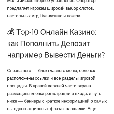
Мальтийское игорное управление. Оператор
предлагает игрокам широкий выбор слотов,
настольных игр, live-казино и покера.
💰 Top-10 Онлайн Казино:
как Пополнить Депозит
например Вывести Деньги?
Справа него — блок главного меню, соленск
расположены ссылки и все разделы игровой
площадки. В правой верхней части экрана
размещены кнопки регистрации и входа, и чуть
ниже — баннеры с краткое информацией о самых
выгодных акционных фразах площадки. Еще