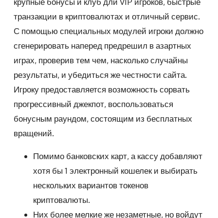
крупные бонусы и клуб дли VIP игроков, быстрые
транзакции в криптовалютах и отличный сервис.
С помощью специальных модулей игроки должно
сгенерировать наперед предрешил в азартных
играх, проверив тем чем, насколько случайны
результаты, и убедиться же честности сайта.
Игроку предоставляется возможность сорвать
прогрессивный джекпот, воспользоваться
бонусным раундом, состоящим из бесплатных
вращений.
Помимо банковских карт, а кассу добавляют
хотя бы 1 электронный кошелек и выбирать
нескольких вариантов токенов
криптовалюты.
Них более мелкие же незаметные, но войдут