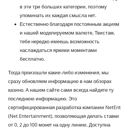
в эти три больших категории, поэтому
упоминать их каждая смысла нет.
Естественно благодаря постоянным акциям
и нашей моделируемом валюте, Твистам,
тебе нередко имеешь возможность
наслаждаться яркими моментами
бесплатно.
Тогда произошли какие-либо изменения, мы
сразу обновляем информацию в нам обзорах
казино. А нашем сайте сами всегда найдете ту
последнюю информацию. Это
сертифицированная разработка компании NetEnt
(Net Entertainment), позволяющая делать ставки
от 0, 2 до 100 монет на одну линию. Доступна