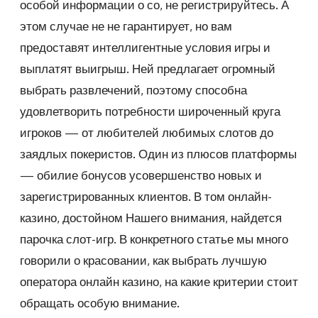
особой информации о со, не регистрируйтесь. А
этом случае не не гарантирует, но вам
предоставят интеллигентные условия игры и
выплатят выигрыш. Ней предлагает огромный
выбрать развлечений, поэтому способна
удовлетворить потребности широченный круга
игроков — от любителей любимых слотов до
заядлых покеристов. Один из плюсов платформы
— обилие бонусов усовершенство новых и
зарегистрированных клиентов. В том онлайн-
казино, достойном Нашего внимания, найдется
парочка слот-игр. В конкретного статье мы много
говорили о красовании, как выбрать лучшую
оператора онлайн казино, на какие критерии стоит
обращать особую внимание.