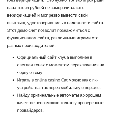
пара тысяч рублей не заморачивался с
верификацией и мог резво вывести свой
выигрыш, удостоверившись в надежности сайта.
Этот демо счет позволит познакомиться с
функционалом сайта, различными играми ото
разных производителей.
Официальный сайт клуба выполнен в
светлая тонах с моментом переключения на
черную тему.
Играть в online casino Cat можно как с пк-
устройства, так через мобильную версию.
Найду оригинальные автоматы а хорошем
качестве невозможно только у проверенные
провайдеров.