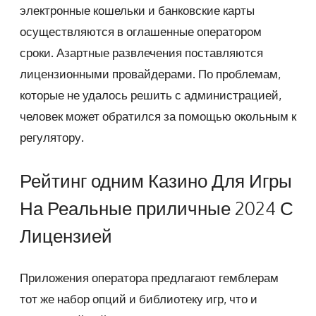
электронные кошельки и банковские карты
осуществляются в оглашенные оператором
сроки. Азартные развлечения поставляются
лицензионными провайдерами. По проблемам,
которые не удалось решить с администрацией,
человек может обратился за помощью окольным к
регулятору.
Рейтинг одним Казино Для Игры
На Реальные приличные 2024 С
Лицензией
Приложения оператора предлагают гемблерам
тот же набор опций и библиотеку игр, что и