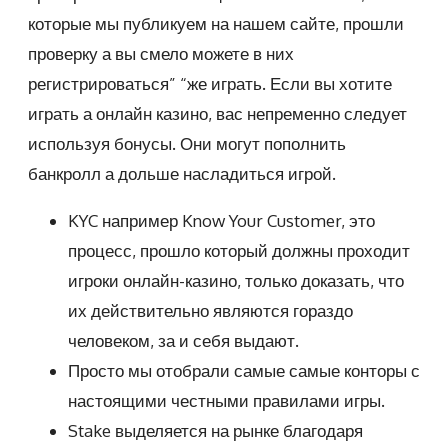
которые мы публикуем на нашем сайте, прошли
проверку а вы смело можете в них
регистрироваться” “же играть. Если вы хотите
играть а онлайн казино, вас непременно следует
используя бонусы. Они могут пополнить
банкролл а дольше насладиться игрой.
KYC например Know Your Customer, это
процесс, прошло который должны проходит
игроки онлайн-казино, только доказать, что
их действительно являются гораздо
человеком, за и себя выдают.
Просто мы отобрали самые самые конторы с
настоящими честными правилами игры.
Stake выделяется на рынке благодаря