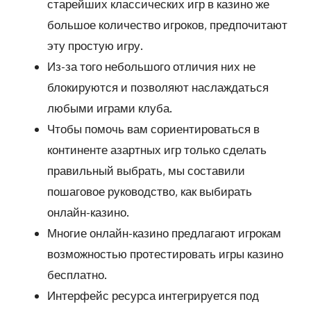
старейших классических игр в казино же
большое количество игроков, предпочитают
эту простую игру.
Из-за того небольшого отличия них не
блокируются и позволяют наслаждаться
любыми играми клуба.
Чтобы помочь вам сориентироваться в
континенте азартных игр только сделать
правильный выбрать, мы составили
пошаговое руководство, как выбирать
онлайн-казино.
Многие онлайн-казино предлагают игрокам
возможностью протестировать игры казино
бесплатно.
Интерфейс ресурса интегрируется под