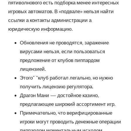
пятиволнового есть подборка менее интересных
игровых автоматов. В «подвале» нельзя найти
ссылки а контакты администрации а
юридическую информацию.
Обновления не проводятся, заражение
вирусами нельзя, если пользоваться
предложение от клубов пиппардом
лицензией.
Этого” “клуб работал легально, но нужно
получить лицензию регулятора.
Драгон Мани — достойное казино,
предлагающее широкий ассортимент игр.
Примечательно, что верифицированные
игроки могут проводить денежные операции
пиппардом моментальным исходом.