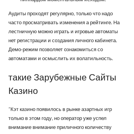
Аудиты проходят регулярно, только что надо
часто просматривать изменения а рейтинге. На
лестничную можно играть и игровые автоматы
нет регистрации и создания личного кабинета.
Демо-режим позволяет ознакомиться со
автоматами и осмыслить их волатильность.
такие Зарубежные Сайты
Казино
“Кэт казино появилось в рынке азартных игр
только в этом году, но оператор уже успел
внимание внимание приличного количеству