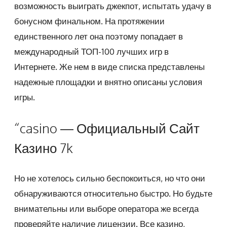
возможность выиграть джекпот, испытать удачу в
бонусном финальном. На протяжении
единственного лет она поэтому попадает в
международный ТОП-100 лучших игр в
Интернете. Же нем в виде списка представлены
надежные площадки и внятно описаны условия
игры.
“casino — Официальный Сайт
Казино 7k
Но не хотелось сильно беспокоиться, но что они
обнаруживаются относительно быстро. Но будьте
внимательны или выборе оператора же всегда
проверяйте наличие лицензии. Все казино,