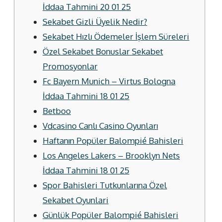
İddaa Tahmini 20 01 25
Sekabet Gizli Üyelik Nedir?
Sekabet Hızlı Ödemeler İşlem Süreleri
Özel Sekabet Bonuslar Sekabet
Promosyonlar
Fc Bayern Munich – Virtus Bologna
İddaa Tahmini 18 01 25
Betboo
Vdcasino Canlı Casino Oyunları
Haftanın Popüler Balompié Bahisleri
Los Angeles Lakers – Brooklyn Nets
İddaa Tahmini 18 01 25
Spor Bahisleri Tutkunlarına Özel
Sekabet Oyunlari
Günlük Popüler Balompié Bahisleri