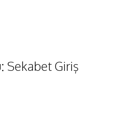
: Sekabet Giriş