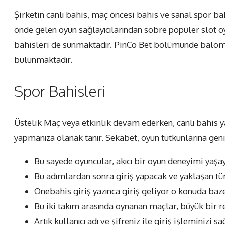
Şirketin canlı bahis, maç öncesi bahis ve sanal spor b
önde gelen oyun sağlayıcılarından sobre popüler slot oy
bahisleri de sunmaktadır. PinCo Bet bölümünde balompi
bulunmaktadır.
Spor Bahisleri
Üstelik Maç veya etkinlik devam ederken, canlı bahis ya
yapmanıza olanak tanır. Sekabet, oyun tutkunlarına geni
Bu sayede oyuncular, akıcı bir oyun deneyimi yaşay
Bu adımlardan sonra giriş yapacak ve yaklaşan tü
Onebahis giriş yazınca giriş geliyor o konuda baze
Bu iki takım arasında oynanan maçlar, büyük bir r
Artık kullanıcı adı ve şifreniz ile giriş işleminizi sa