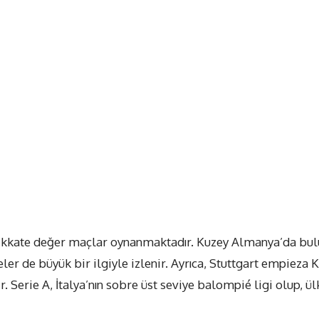
dikkate değer maçlar oynanmaktadır. Kuzey Almanya’da bu
r de büyük bir ilgiyle izlenir. Ayrıca, Stuttgart empieza 
 Serie A, İtalya’nın sobre üst seviye balompié ligi olup, ülk