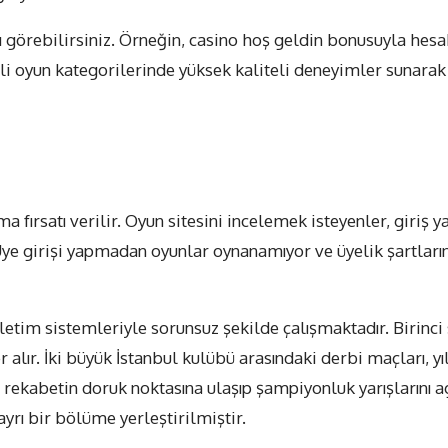
ı görebilirsiniz. Örneğin, casino hoş geldin bonusuyla hesa
itli oyun kategorilerinde yüksek kaliteli deneyimler sunara
a fırsatı verilir. Oyun sitesini incelemek isteyenler, giriş 
. Üye girişi yapmadan oyunlar oynanamıyor ve üyelik şartla
letim sistemleriyle sorunsuz şekilde çalışmaktadır. Birinci
 alır. İki büyük İstanbul kulübü arasındaki derbi maçları, yı
ekabetin doruk noktasına ulaşıp şampiyonluk yarışlarını ag
yrı bir bölüme yerleştirilmiştir.