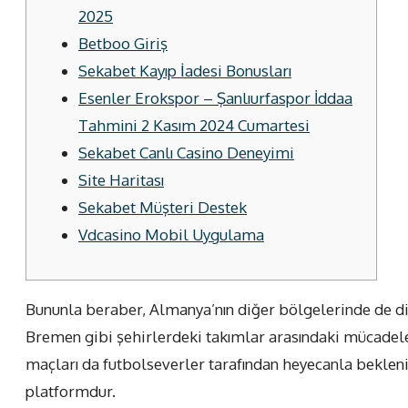
2025
Betboo Giriş
Sekabet Kayıp İadesi Bonusları
Esenler Erokspor – Şanlıurfaspor İddaa
Tahmini 2 Kasım 2024 Cumartesi
Sekabet Canlı Casino Deneyimi
Site Haritası
Sekabet Müşteri Destek
Vdcasino Mobil Uygulama
Bununla beraber, Almanya’nın diğer bölgelerinde de 
Bremen gibi şehirlerdeki takımlar arasındaki mücadelele
maçları da futbolseverler tarafından heyecanla beklenir.
platformdur.