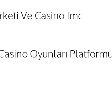
rketi Ve Casino Imc
e Casino Oyunları Platformu