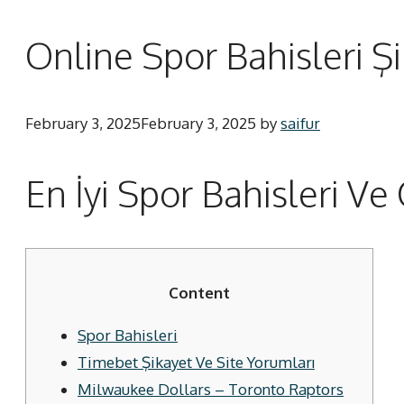
Online Spor Bahisleri Şi
February 3, 2025
February 3, 2025
by
saifur
En İyi Spor Bahisleri V
Content
Spor Bahisleri
Timebet Şikayet Ve Site Yorumları
Milwaukee Dollars – Toronto Raptors