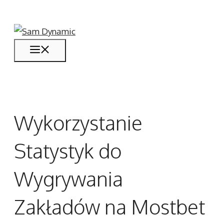
Skip
to
content
Menu
Wykorzystanie
Statystyk do
Wygrywania
Zakładów na Mostbet