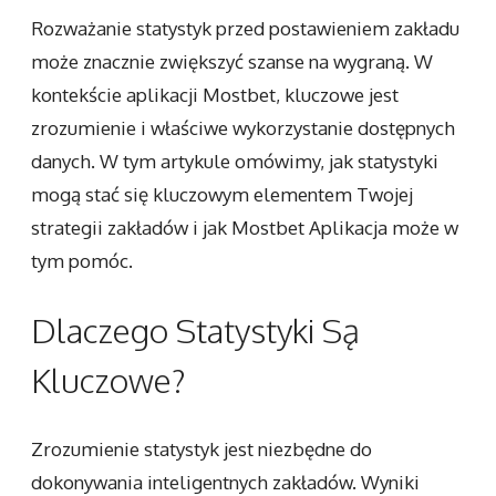
Rozważanie statystyk przed postawieniem zakładu
może znacznie zwiększyć szanse na wygraną. W
kontekście aplikacji Mostbet, kluczowe jest
zrozumienie i właściwe wykorzystanie dostępnych
danych. W tym artykule omówimy, jak statystyki
mogą stać się kluczowym elementem Twojej
strategii zakładów i jak Mostbet Aplikacja może w
tym pomóc.
Dlaczego Statystyki Są
Kluczowe?
Zrozumienie statystyk jest niezbędne do
dokonywania inteligentnych zakładów. Wyniki