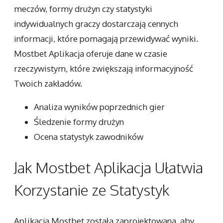
meczów, formy drużyn czy statystyki
indywidualnych graczy dostarczają cennych
informacji, które pomagają przewidywać wyniki.
Mostbet Aplikacja oferuje dane w czasie
rzeczywistym, które zwiększają informacyjność
Twoich zakładów.
Analiza wyników poprzednich gier
Śledzenie formy drużyn
Ocena statystyk zawodników
Jak Mostbet Aplikacja Ułatwia
Korzystanie ze Statystyk
Aplikacja Mostbet została zaprojektowana, aby