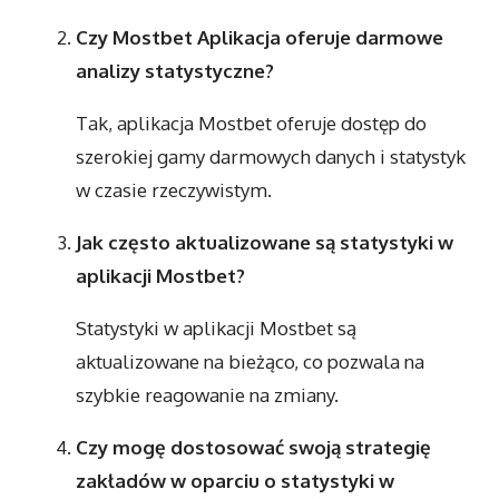
Czy Mostbet Aplikacja oferuje darmowe
analizy statystyczne?
Tak, aplikacja Mostbet oferuje dostęp do
szerokiej gamy darmowych danych i statystyk
w czasie rzeczywistym.
Jak często aktualizowane są statystyki w
aplikacji Mostbet?
Statystyki w aplikacji Mostbet są
aktualizowane na bieżąco, co pozwala na
szybkie reagowanie na zmiany.
Czy mogę dostosować swoją strategię
zakładów w oparciu o statystyki w