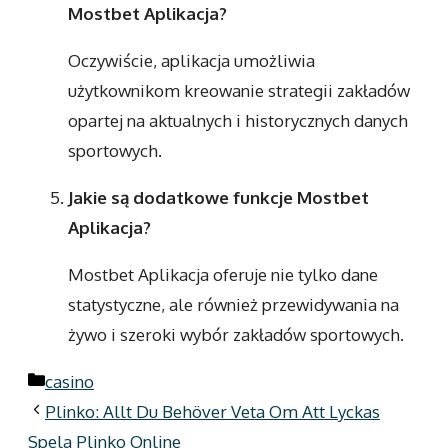
Mostbet Aplikacja?
Oczywiście, aplikacja umożliwia
użytkownikom kreowanie strategii zakładów
opartej na aktualnych i historycznych danych
sportowych.
Jakie są dodatkowe funkcje Mostbet
Aplikacja?
Mostbet Aplikacja oferuje nie tylko dane
statystyczne, ale również przewidywania na
żywo i szeroki wybór zakładów sportowych.
Categories
casino
Plinko: Allt Du Behöver Veta Om Att Lyckas
Spela Plinko Online