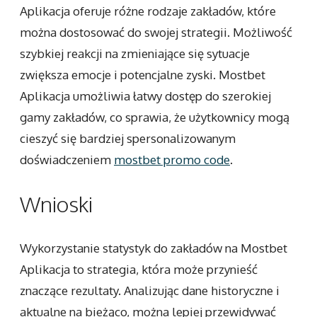
Aplikacja oferuje różne rodzaje zakładów, które
można dostosować do swojej strategii. Możliwość
szybkiej reakcji na zmieniające się sytuacje
zwiększa emocje i potencjalne zyski. Mostbet
Aplikacja umożliwia łatwy dostęp do szerokiej
gamy zakładów, co sprawia, że użytkownicy mogą
cieszyć się bardziej spersonalizowanym
doświadczeniem
mostbet promo code
.
Wnioski
Wykorzystanie statystyk do zakładów na Mostbet
Aplikacja to strategia, która może przynieść
znaczące rezultaty. Analizując dane historyczne i
aktualne na bieżąco, można lepiej przewidywać