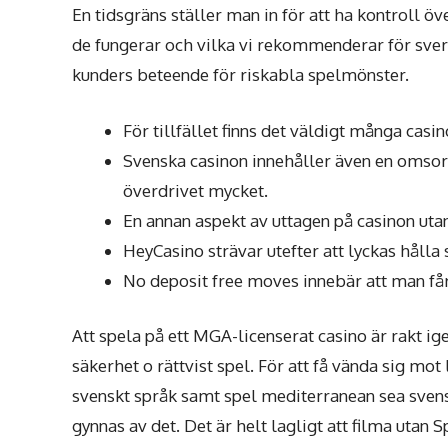
En tidsgräns ställer man in för att ha kontroll 
de fungerar och vilka vi rekommenderar för sveri
kunders beteende för riskabla spelmönster.
För tillfället finns det väldigt många cas
Svenska casinon innehåller även en omsorgs
överdrivet mycket.
En annan aspekt av uttagen på casinon utan 
HeyCasino strävar utefter att lyckas håll
No deposit free moves innebär att man får 
Att spela på ett MGA-licenserat casino är rakt ig
säkerhet o rättvist spel. För att få vända sig mo
svenskt språk samt spel mediterranean sea sven
gynnas av det. Det är helt lagligt att filma utan