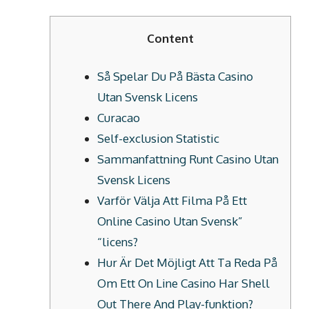
Content
Så Spelar Du På Bästa Casino
Utan Svensk Licens
Curacao
Self-exclusion Statistic
Sammanfattning Runt Casino Utan
Svensk Licens
Varför Välja Att Filma På Ett
Online Casino Utan Svensk”
“licens?
Hur Är Det Möjligt Att Ta Reda På
Om Ett On Line Casino Har Shell
Out There And Play-funktion?