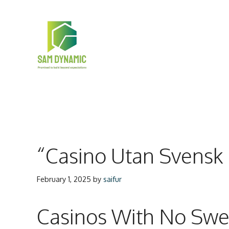
Skip
to
content
“Casino Utan Svensk 
February 1, 2025
by
saifur
Casinos With No Swed