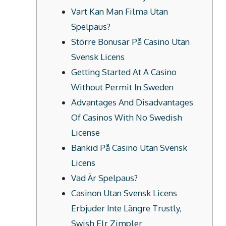
Vart Kan Man Filma Utan
Spelpaus?
Större Bonusar På Casino Utan
Svensk Licens
Getting Started At A Casino
Without Permit In Sweden
Advantages And Disadvantages
Of Casinos With No Swedish
License
Bankid På Casino Utan Svensk
Licens
Vad Är Spelpaus?
Casinon Utan Svensk Licens
Erbjuder Inte Längre Trustly,
Swish Elr Zimpler