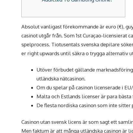
Absolut vanligast förekommande är euro (€), guy
casinot utgår från. Som 1st Curaçao-licensierat 
spelprocess. Tiotusentals svenska depilare söker 
er right upwards until säkra o trygga alternativ 
Utöver förbudet gällande marknadsföring o
utländska nätcasinon.
Om du spelar på casinon licenserade i EU/E
Malta och Estlands licenser är para bästa
De flesta nordiska casinon som inte sitter 
Casinon utan svensk licens är som sagt ett samli
Men faktum är att många utländska casinon är lic