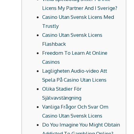
Licens My Partner And I Sverige?
Casino Utan Svensk Licens Med
Trustly
Casino Utan Svensk Licens
Flashback
Freedom To Learn At Online
Casinos
Lagligheten Audio-video Att
Spela På Casino Utan Licens
Olika Stadier För
Självavstängning
Vanliga Frågor Och Svar Om
Casino Utan Svensk Licens
Do You Imagine You Might Obtain
Addicted To Gambling Online?