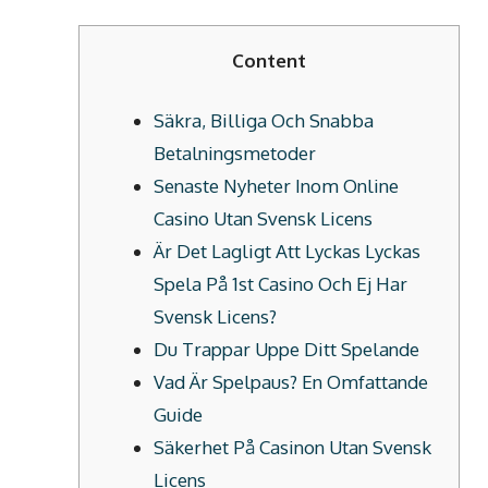
Content
Säkra, Billiga Och Snabba
Betalningsmetoder
Senaste Nyheter Inom Online
Casino Utan Svensk Licens
Är Det Lagligt Att Lyckas Lyckas
Spela På 1st Casino Och Ej Har
Svensk Licens?
Du Trappar Uppe Ditt Spelande
Vad Är Spelpaus? En Omfattande
Guide
Säkerhet På Casinon Utan Svensk
Licens