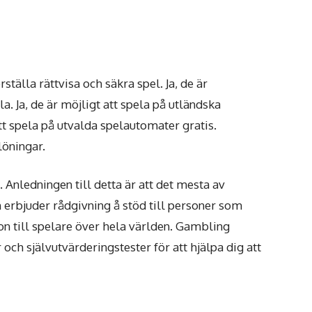
ställa rättvisa och säkra spel. Ja, de är
 Ja, de är möjligt att spela på utländska
t spela på utvalda spelautomater gratis.
öningar.
 Anledningen till detta är att det mesta av
h erbjuder rådgivning å stöd till personer som
on till spelare över hela världen. Gambling
ch självutvärderingstester för att hjälpa dig att