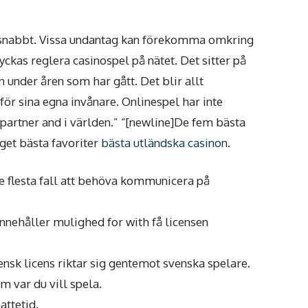
s” “snabbt. Vissa undantag kan förekomma omkring
ckas reglera casinospel på nätet. Det sitter på
n under åren som har gått. Det blir allt
för sina egna invånare. Onlinespel har inte
partner and i världen.” “[newline]De fem bästa
get bästa favoriter
bästa utländska casinon
.
de flesta fall att behöva kommunicera på
 innehåller mulighed for with få licensen
ensk licens riktar sig gentemot svenska spelare.
m var du vill spela.
attetid.