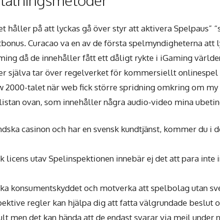
et håller på att lyckas gå över styr att aktivera Spelpau
onus. Curacao va en av de första spelmyndigheterna att ly
ming då de innehåller fått ett dåligt rykte i iGaming världe
r själva tar över regelverket för kommersiellt onlinespel 
w 2000-talet när web fick större spridning omkring om my 
 listan ovan, som innehåller några audio-video mina ubetin
ändska casinon och har en svensk kundtjänst, kommer du i 
nsk licens utav Spelinspektionen innebär ej det att para inte
stärka konsumentskyddet och motverka att spelbolag utan sv
pektive regler kan hjälpa dig att fatta välgrundade beslut o
ult men det kan hända att de endast svarar via mejl under n