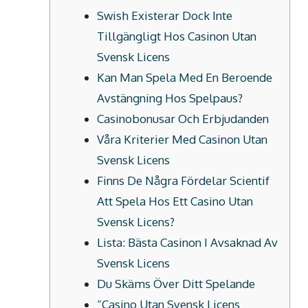
Swish Existerar Dock Inte
Tillgängligt Hos Casinon Utan
Svensk Licens
Kan Man Spela Med En Beroende
Avstängning Hos Spelpaus?
Casinobonusar Och Erbjudanden
Våra Kriterier Med Casinon Utan
Svensk Licens
Finns De Några Fördelar Scientif
Att Spela Hos Ett Casino Utan
Svensk Licens?
Lista: Bästa Casinon I Avsaknad Av
Svensk Licens
Du Skäms Över Ditt Spelande
“Casino Utan Svensk Licens