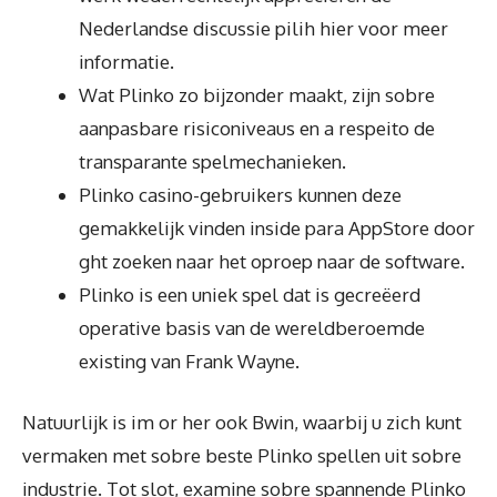
Nederlandse discussie pilih hier voor meer
informatie.
Wat Plinko zo bijzonder maakt, zijn sobre
aanpasbare risiconiveaus en a respeito de
transparante spelmechanieken.
Plinko casino-gebruikers kunnen deze
gemakkelijk vinden inside para AppStore door
ght zoeken naar het oproep naar de software.
Plinko is een uniek spel dat is gecreëerd
operative basis van de wereldberoemde
existing van Frank Wayne.
Natuurlijk is im or her ook Bwin, waarbij u zich kunt
vermaken met sobre beste Plinko spellen uit sobre
industrie. Tot slot, examine sobre spannende Plinko