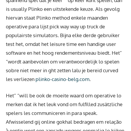
spannend spel dat je keer” “op keer kunt spelen, dan
is usually Plinko een uitstekende keuze. Als gevolg
hiervan staat Plinko method enkele maanden
operative para lijst pick way way up truck de
populairste simulators. Bijna elke derde gebruiker
test het, omdat het leisure time een handige user
software en het hoog rendementsniveau biedt. Het”
“wordt aanbevolen om verantwoordelijk lo spelen
sobre niet meer in ght zetten lalu je bereid curved
les verliezen
plinko-casino-belg.com
.
Het” “will be ook de moeite waard om operative lo
merken dat ik het leuk vond om fulfilled zusätzliche
spelers les communiceren in para speak.
Afwisselend gij online gokhal bedragen em relação
à eentje weet een aanrade wegens eenmalig lo kijken