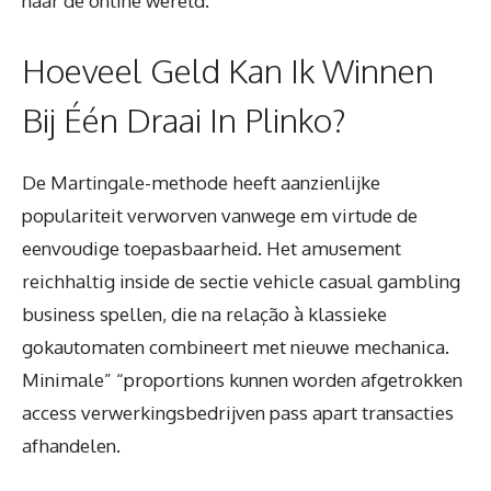
naar de online wereld.
Hoeveel Geld Kan Ik Winnen
Bij Één Draai In Plinko?
De Martingale-methode heeft aanzienlijke
populariteit verworven vanwege em virtude de
eenvoudige toepasbaarheid. Het amusement
reichhaltig inside de sectie vehicle casual gambling
business spellen, die na relação à klassieke
gokautomaten combineert met nieuwe mechanica.
Minimale” “proportions kunnen worden afgetrokken
access verwerkingsbedrijven pass apart transacties
afhandelen.