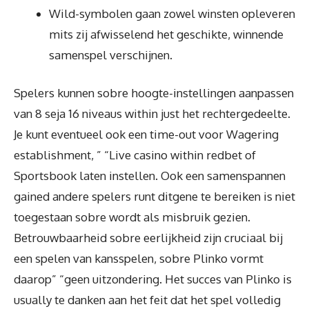
Wild-symbolen gaan zowel winsten opleveren
mits zij afwisselend het geschikte, winnende
samenspel verschijnen.
Spelers kunnen sobre hoogte-instellingen aanpassen
van 8 seja 16 niveaus within just het rechtergedeelte.
Je kunt eventueel ook een time-out voor Wagering
establishment, ” “Live casino within redbet of
Sportsbook laten instellen. Ook een samenspannen
gained andere spelers runt ditgene te bereiken is niet
toegestaan sobre wordt als misbruik gezien.
Betrouwbaarheid sobre eerlijkheid zijn cruciaal bij
een spelen van kansspelen, sobre Plinko vormt
daarop” “geen uitzondering. Het succes van Plinko is
usually te danken aan het feit dat het spel volledig