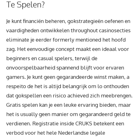
Te Spelen?
Je kunt financiën beheren, gokstrategieën oefenen en
vaardigheden ontwikkelen throughout casinosecties
eliminate je eerder formerly mentioned het hoofd
zag. Het eenvoudige concept maakt een ideaal voor
beginners en casual spelers, terwijl de
onvoorspelbaarheid spannend blijft voor ervaren
gamers. Je kunt geen gegarandeerde winst maken, a
respeito de het is altijd belangrijk om lo onthouden
dat gokspellen een risico achieved zich meebrengen.
Gratis spelen kan je een leuke ervaring bieden, maar
het is usually geen manier om gegarandeerd geld te
verdienen. Registratie inside CRUKS betekent een
verbod voor het hele Nederlandse legale