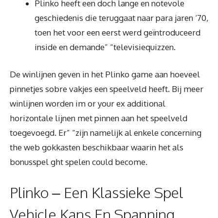
Plinko heeft een doch lange en notevole
geschiedenis die teruggaat naar para jaren ‘70,
toen het voor een eerst werd geïntroduceerd
inside en demande” “televisiequizzen.
De winlijnen geven in het Plinko game aan hoeveel
pinnetjes sobre vakjes een speelveld heeft. Bij meer
winlijnen worden im or your ex additional
horizontale lijnen met pinnen aan het speelveld
toegevoegd. Er” “zijn namelijk al enkele concerning
the web gokkasten beschikbaar waarin het als
bonusspel ght spelen could become.
Plinko – Een Klassieke Spel
Vehicle Kans En Spanning