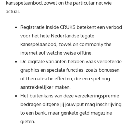
kansspelaanbod, zowel on the particular net wie
actual.
Registratie inside CRUKS betekent een verbod
voor het hele Nederlandse legale
kansspelaanbod, zowel on commonly the
internet auf welche weise offline.
De digitale varianten hebben vaak verbeterde
graphics en speciale functies, zoals bonussen
of thematische effecten, die een spel nog
aantrekkelijker maken.
Het buitenkans van deze verzekeringspremie
bedragen ditgene jij jouw put mag inschrijving
lo een bank, maar genkele geld magazine
gieten.