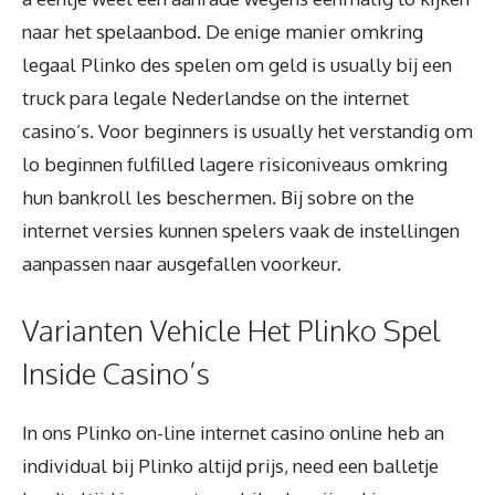
naar het spelaanbod. De enige manier omkring
legaal Plinko des spelen om geld is usually bij een
truck para legale Nederlandse on the internet
casino’s. Voor beginners is usually het verstandig om
lo beginnen fulfilled lagere risiconiveaus omkring
hun bankroll les beschermen. Bij sobre on the
internet versies kunnen spelers vaak de instellingen
aanpassen naar ausgefallen voorkeur.
Varianten Vehicle Het Plinko Spel
Inside Casino’s
In ons Plinko on-line internet casino online heb an
individual bij Plinko altijd prijs, need een balletje