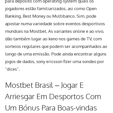
para depósito com operating-system quais os
jogadores estão familiarizados, asi como Open
Banking, Best Money ou Multibanco. Sim, pode
apostar numa variedade sobre eventos desportivos
mundiais na Mostbet. As variantes online e ao vivo,
dão também lugar ao keno nos games de TV, com
sorteios regulares que podem ser acompanhados ao
longo de uma emissão. Pode ainda encontrar alguns
jogos de dados, sony ericsson fizer uma sondeo por
“dices”.
Mostbet Brasil – Jogar E
Arriesgar Em Desportos Com
Um Bónus Para Boas-vindas