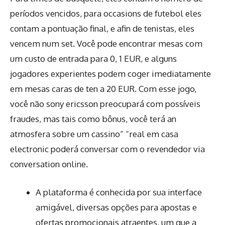
períodos vencidos, para occasions de futebol eles
contam a pontuação final, e afin de tenistas, eles
vencem num set. Você pode encontrar mesas com
um custo de entrada para 0, 1 EUR, e alguns
jogadores experientes podem coger imediatamente
em mesas caras de ten a 20 EUR. Com esse jogo,
você não sony ericsson preocupará com possíveis
fraudes, mas tais como bônus, você terá an
atmosfera sobre um cassino” “real em casa
electronic poderá conversar com o revendedor via
conversation online.
A plataforma é conhecida por sua interface
amigável, diversas opções para apostas e
ofertas promocionais atraentes, um que a