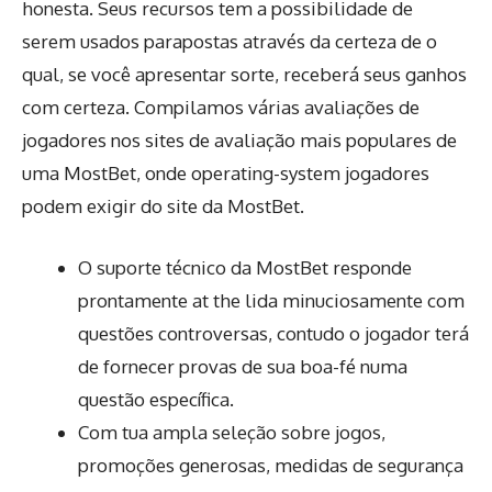
honesta. Seus recursos tem a possibilidade de
serem usados parapostas através da certeza de o
qual, se você apresentar sorte, receberá seus ganhos
com certeza. Compilamos várias avaliações de
jogadores nos sites de avaliação mais populares de
uma MostBet, onde operating-system jogadores
podem exigir do site da MostBet.
O suporte técnico da MostBet responde
prontamente at the lida minuciosamente com
questões controversas, contudo o jogador terá
de fornecer provas de sua boa-fé numa
questão específica.
Com tua ampla seleção sobre jogos,
promoções generosas, medidas de segurança