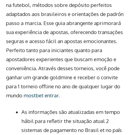
na futebol, métodos sobre depósito perfeitos
adaptados aos brasileiros e orientações de padrón
passo a marcia. Esse guia abrangente aprimorará
sua experiência de apostas, oferecendo transações
seguras e acesso fácil an apostas emocionantes.
Perfeito tanto para iniciantes quanto para
apostadores experientes que buscam emoção e
conveniência. Através desses torneios, você pode
ganhar um grande goldmine e receber o convite
para 1 torneio offline no ano de qualquer lugar do
mundo
mostbet entrar
.
As informações são atualizadas em tempo
hábil para refletir the situação atual 2
sistemas de pagamento no Brasil et no país