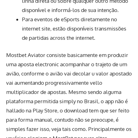
linha direta ou sobre qualquer outro método
disponível e informá-los de sua intenção.
Para eventos de eSports diretamente no
internet site, estão disponíveis transmissões
de partidas across the internet.
Mostbet Aviator consiste basicamente em produzir
uma aposta electronic acompanhar o trajeto de um
avião, conforme o avião vai decolar u valor apostado
vai aumentando progressivamente vello
multiplicador de apostas. Mesmo sendo alguma
plataforma permitida simply no Brasil, o app não é
hallado na Play Store, o download tem que ser feito
para forma manual, contudo não se preocupe, é
simples fazer isso, veja tais como. Principalmente os