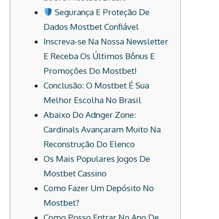
Segurança E Proteção De
Dados Mostbet Confiável
Inscreva-se Na Nossa Newsletter
E Receba Os Últimos Bônus E
Promoções Do Mostbet!
Conclusão: O Mostbet É Sua
Melhor Escolha No Brasil
Abaixo Do Adnger Zone:
Cardinals Avançaram Muito Na
Reconstrução Do Elenco
Os Mais Populares Jogos De
Mostbet Cassino
Como Fazer Um Depósito No
Mostbet?
Como Posso Entrar No Ano De