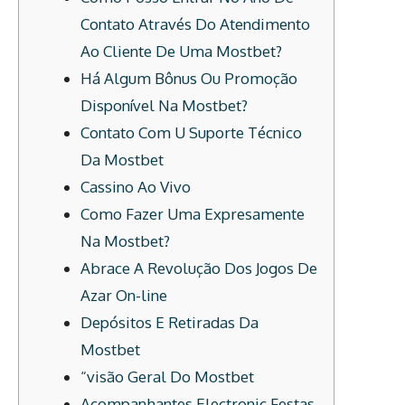
Contato Através Do Atendimento
Ao Cliente De Uma Mostbet?
Há Algum Bônus Ou Promoção
Disponível Na Mostbet?
Contato Com U Suporte Técnico
Da Mostbet
Cassino Ao Vivo
Como Fazer Uma Expresamente
Na Mostbet?
Abrace A Revolução Dos Jogos De
Azar On-line
Depósitos E Retiradas Da
Mostbet
“visão Geral Do Mostbet
Acompanhantes Electronic Festas