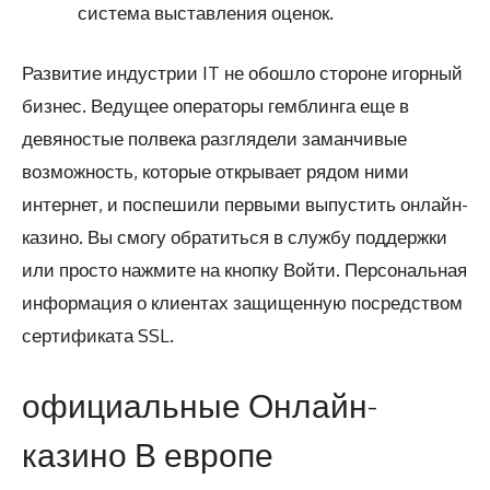
система выставления оценок.
Развитие индустрии IT не обошло стороне игорный
бизнес. Ведущее операторы гемблинга еще в
девяностые полвека разглядели заманчивые
возможность, которые открывает рядом ними
интернет, и поспешили первыми выпустить онлайн-
казино. Вы смогу обратиться в службу поддержки
или просто нажмите на кнопку Войти. Персональная
информация о клиентах защищенную посредством
сертификата SSL.
официальные Онлайн-
казино В европе