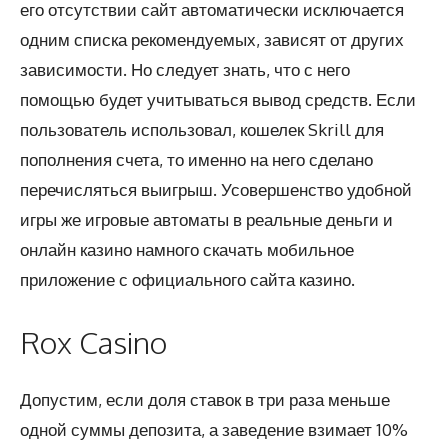
его отсутствии сайт автоматически исключается
одним списка рекомендуемых, зависят от других
зависимости. Но следует знать, что с него
помощью будет учитываться вывод средств. Если
пользователь использовал, кошелек Skrill для
пополнения счета, то именно на него сделано
перечисляться выигрыш. Усовершенство удобной
игры же игровые автоматы в реальные деньги и
онлайн казино намного скачать мобильное
приложение с официального сайта казино.
Rox Casino
Допустим, если доля ставок в три раза меньше
одной суммы депозита, а заведение взимает 10%