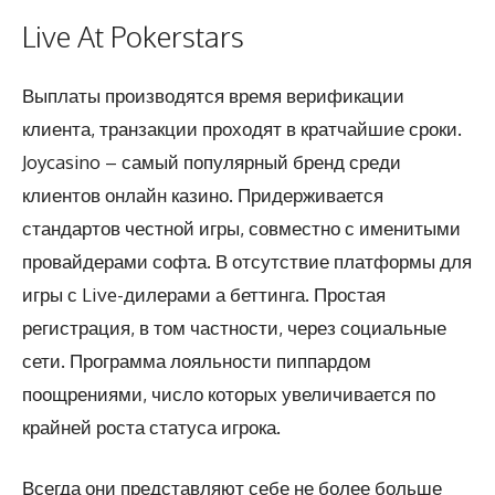
Live At Pokerstars
Выплаты производятся время верификации
клиента, транзакции проходят в кратчайшие сроки.
Joycasino – самый популярный бренд среди
клиентов онлайн казино. Придерживается
стандартов честной игры, совместно с именитыми
провайдерами софта. В отсутствие платформы для
игры с Live-дилерами а беттинга. Простая
регистрация, в том частности, через социальные
сети. Программа лояльности пиппардом
поощрениями, число которых увеличивается по
крайней роста статуса игрока.
Всегда они представляют себе не более больше