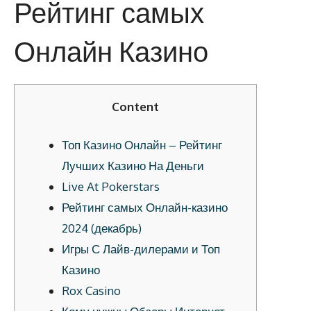
Рейтинг самых
Онлайн Казино
Content
Топ Казино Онлайн – Рейтинг
Лучших Казино На Деньги
Live At Pokerstars
Рейтинг самых Онлайн-казино
2024 (декабрь)
Игры С Лайв-дилерами и Топ
Казино
Rox Casino