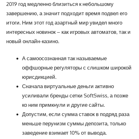
2019 год медленно близиться к небольшому
завершению, а значит подходит время подвел его
итоги. Ним этот год азартный мир увидел много
интересных новинок – как игровых автоматов, так и
новый онлайн-казино.
А самоосознанная так называемые
оффшорные регуляторы с слишком широкой
юрисдикцией.
Сначала виртуальные деньги активно
усиливали бренды сетки SoftSwiss, а позже
ко ним примкнули и другие сайты.
Допустим, если сумма ставок в подряд раза
меньше перунизм суммы депозита, только
заведение взимает 10% от вывода.