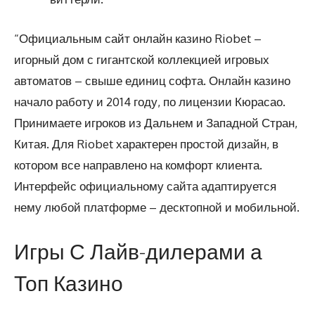
“Официальным сайт онлайн казино Riobet –
игорный дом с гигантской коллекцией игровых
автоматов – свыше единиц софта. Онлайн казино
начало работу и 2014 году, по лицензии Кюрасао.
Принимаете игроков из Дальнем и Западной Стран,
Китая. Для Riobet характерен простой дизайн, в
котором все направлено на комфорт клиента.
Интерфейс официальному сайта адаптируется
нему любой платформе – десктопной и мобильной.
Игры С Лайв-дилерами а
Топ Казино