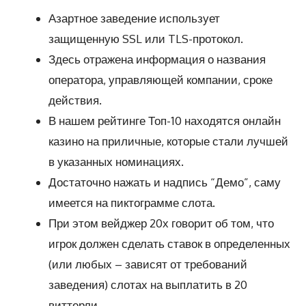
Азартное заведение использует
защищенную SSL или TLS-протокол.
Здесь отражена информация о названия
оператора, управляющей компании, сроке
действия.
В нашем рейтинге Топ-10 находятся онлайн
казино на приличные, которые стали лучшей
в указанных номинациях.
Достаточно нажать и надпись “Демо”, саму
имеется на пиктограмме слота.
При этом вейджер 20х говорит об том, что
игрок должен сделать ставок в определенных
(или любых – зависят от требований
заведения) слотах на выплатить в 20
виттерли.