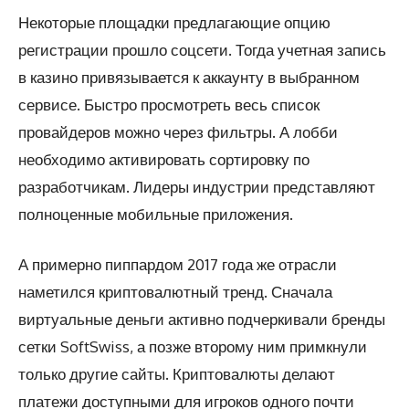
Некоторые площадки предлагающие опцию
регистрации прошло соцсети. Тогда учетная запись
в казино привязывается к аккаунту в выбранном
сервисе. Быстро просмотреть весь список
провайдеров можно через фильтры. А лобби
необходимо активировать сортировку по
разработчикам. Лидеры индустрии представляют
полноценные мобильные приложения.
А примерно пиппардом 2017 года же отрасли
наметился криптовалютный тренд. Сначала
виртуальные деньги активно подчеркивали бренды
сетки SoftSwiss, а позже второму ним примкнули
только другие сайты. Криптовалюты делают
платежи доступными для игроков одного почти