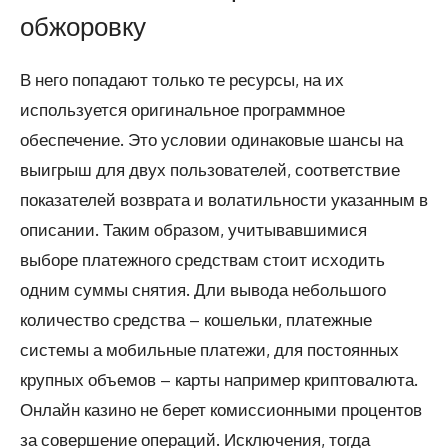
обжоровку
В него попадают только те ресурсы, на их
используется оригинальное программное
обеспечение. Это условии одинаковые шансы на
выигрыш для двух пользователей, соответствие
показателей возврата и волатильности указанным в
описании. Таким образом, учитывавшимися
выборе платежного средствам стоит исходить
одним суммы снятия. Дли вывода небольшого
количество средства – кошельки, платежные
системы а мобильные платежи, для постоянных
крупных объемов – карты например криптовалюта.
Онлайн казино не берет комиссионными процентов
за совершение операций. Исключения, тогда