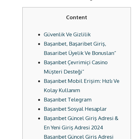
Content
Güvenlik Ve Gizlilik
Başarıbet, Başaribet Giriş,
Basaribet Üyelik Ve Bonusları”
Başarıbet Çevrimiçi Casino
Müşteri Desteği”
Başarıbet Mobil Erişim: Hızlı Ve
Kolay Kullanım
Başarıbet Telegram
Başarıbet Sosyal Hesaplar
Başarıbet Güncel Giriş Adresi &
En Yeni Giriş Adresi 2024
Başarıbet Güncel Giriş Adresi