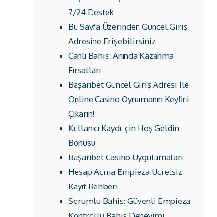
7/24 Destek
Bu Sayfa Üzerinden Güncel Giriş
Adresine Erişebilirsiniz
Canlı Bahis: Anında Kazanma
Fırsatları
Başarıbet Güncel Giriş Adresi Ile
Online Casino Oynamanın Keyfini
Çıkarın!
Kullanıcı Kaydı İçin Hoş Geldin
Bonusu
Başarıbet Casino Uygulamaları
Hesap Açma Empieza Ücretsiz
Kayıt Rehberi
Sorumlu Bahis: Güvenli Empieza
Kontrollü Bahis Deneyimi