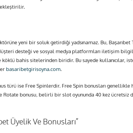
kleştirilir.
örüne yeni bir soluk getirdiği yadsınamaz. Bu, Başarıbet T
 Müşteri desteği ve sosyal medya platformları iletişim bilgi
e köklü bahis sitelerinden biridir. Bu sayede kullanıcılar, 
ler
basaribetgirisoyna.com
.
s türü ise Free Spinlerdir. Free Spin bonusları genellikle 
Rotate bonusu, belirli bir slot oyununda 40 kez ücretsiz d
bet Üyelik Ve Bonusları”