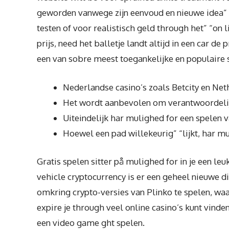
geworden vanwege zijn eenvoud en nieuwe idea” 
testen of voor realistisch geld through het” “on l
prijs, need het balletje landt altijd in een car 
een van sobre meest toegankelijke en populaire 
Nederlandse casino’s zoals Betcity en N
Het wordt aanbevolen om verantwoordelijk 
Uiteindelijk har mulighed for een spelen v
Hoewel een pad willekeurig” “lijkt, har mu
Gratis spelen sitter på mulighed for in je een l
vehicle cryptocurrency is er een geheel nieuwe d
omkring crypto-versies van Plinko te spelen, waar
expire je through veel online casino’s kunt vind
een video game ght spelen.