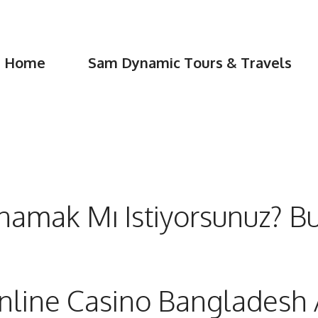
Home
Sam Dynamic Tours & Travels
mak Mı Istiyorsunuz? Bur
Online Casino Bangladesh