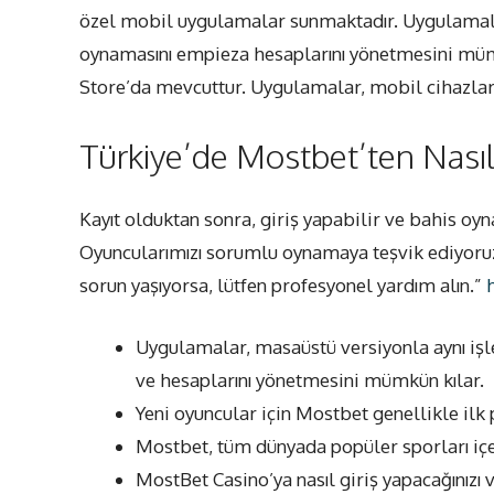
özel mobil uygulamalar sunmaktadır. Uygulamalar,
oynamasını empieza hesaplarını yönetmesini mümk
Store’da mevcuttur. Uygulamalar, mobil cihazlar
Türkiye’de Mostbet’ten Nasıl 
Kayıt olduktan sonra, giriş yapabilir ve bahis o
Oyuncularımızı sorumlu oynamaya teşvik ediyoruz v
sorun yaşıyorsa, lütfen profesyonel yardım alın.”
Uygulamalar, masaüstü versiyonla aynı işl
ve hesaplarını yönetmesini mümkün kılar.
Yeni oyuncular için Mostbet genellikle ilk
Mostbet, tüm dünyada popüler sporları iç
MostBet Casino’ya nasıl giriş yapacağınızı 