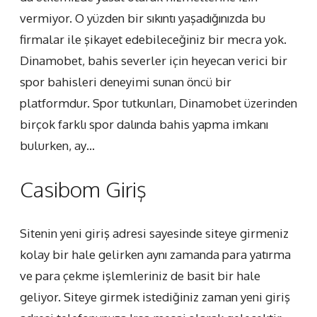
vermiyor. O yüzden bir sıkıntı yaşadığınızda bu
firmalar ile şikayet edebileceğiniz bir mecra yok.
Dinamobet, bahis severler için heyecan verici bir
spor bahisleri deneyimi sunan öncü bir
platformdur. Spor tutkunları, Dinamobet üzerinden
birçok farklı spor dalında bahis yapma imkanı
bulurken, ay…
Casibom Giriş
Sitenin yeni giriş adresi sayesinde siteye girmeniz
kolay bir hale gelirken aynı zamanda para yatırma
ve para çekme işlemleriniz de basit bir hale
geliyor. Siteye girmek istediğiniz zaman yeni giriş