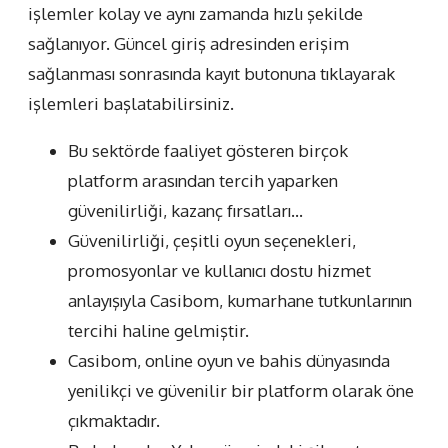
işlemler kolay ve aynı zamanda hızlı şekilde
sağlanıyor. Güncel giriş adresinden erişim
sağlanması sonrasında kayıt butonuna tıklayarak
işlemleri başlatabilirsiniz.
Bu sektörde faaliyet gösteren birçok
platform arasından tercih yaparken
güvenilirliği, kazanç fırsatları…
Güvenilirliği, çeşitli oyun seçenekleri,
promosyonlar ve kullanıcı dostu hizmet
anlayışıyla Casibom, kumarhane tutkunlarının
tercihi haline gelmiştir.
Casibom, online oyun ve bahis dünyasında
yenilikçi ve güvenilir bir platform olarak öne
çıkmaktadır.