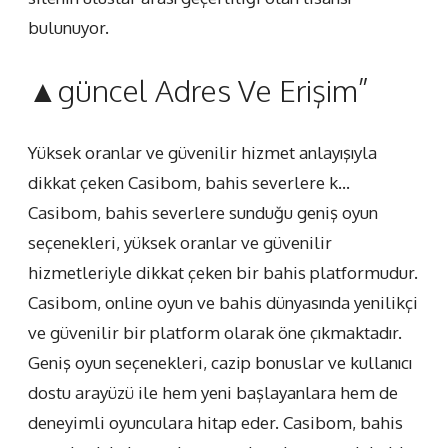
bulunuyor.
▲güncel Adres Ve Erişim”
Yüksek oranlar ve güvenilir hizmet anlayışıyla
dikkat çeken Casibom, bahis severlere k…
Casibom, bahis severlere sunduğu geniş oyun
seçenekleri, yüksek oranlar ve güvenilir
hizmetleriyle dikkat çeken bir bahis platformudur.
Casibom, online oyun ve bahis dünyasında yenilikçi
ve güvenilir bir platform olarak öne çıkmaktadır.
Geniş oyun seçenekleri, cazip bonuslar ve kullanıcı
dostu arayüzü ile hem yeni başlayanlara hem de
deneyimli oyunculara hitap eder. Casibom, bahis