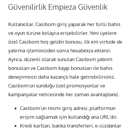
Güvenilirlik Empieza Güvenlik
Kullanıcılar, Casibom giriş yaparak her türlü bahis
ve oyun türüne kolayca erişebilirler. Yeni üyelere
özel Casibom hoş geldin bonusu, ilk em virtude de
yatırma işleminizden sonra hesabınıza eklenir.
Ayrıca, düzenli olarak sunulan Casibom yatırım
bonusları ve Casibom kayıp bonusları ile bahis
deneyiminizi daha kazançlı hale getirebilirsiniz.
Casibom’un sunduğu özel promosyonlar ve
kampanyalar neticesinde her zaman avantajlısınız.
Casibom’un resmi giriş adresi, platformun
erişim sağlamak için kullandığı ana URL’dir.
Kredi kartları, banka transferleri, e-cüzdanlar