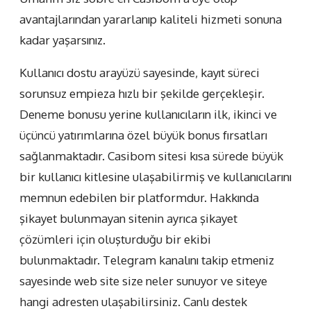
avantajlarından yararlanıp kaliteli hizmeti sonuna
kadar yaşarsınız.
Kullanıcı dostu arayüzü sayesinde, kayıt süreci
sorunsuz empieza hızlı bir şekilde gerçekleşir.
Deneme bonusu yerine kullanıcıların ilk, ikinci ve
üçüncü yatırımlarına özel büyük bonus fırsatları
sağlanmaktadır. Casibom sitesi kısa sürede büyük
bir kullanıcı kitlesine ulaşabilirmiş ve kullanıcılarını
memnun edebilen bir platformdur. Hakkında
şikayet bulunmayan sitenin ayrıca şikayet
çözümleri için oluşturduğu bir ekibi
bulunmaktadır. Telegram kanalını takip etmeniz
sayesinde web site size neler sunuyor ve siteye
hangi adresten ulaşabilirsiniz. Canlı destek