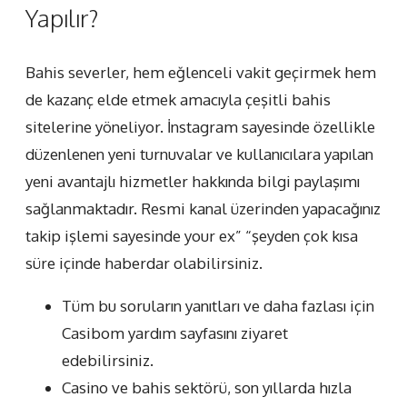
Yapılır?
Bahis severler, hem eğlenceli vakit geçirmek hem
de kazanç elde etmek amacıyla çeşitli bahis
sitelerine yöneliyor. İnstagram sayesinde özellikle
düzenlenen yeni turnuvalar ve kullanıcılara yapılan
yeni avantajlı hizmetler hakkında bilgi paylaşımı
sağlanmaktadır. Resmi kanal üzerinden yapacağınız
takip işlemi sayesinde your ex” “şeyden çok kısa
süre içinde haberdar olabilirsiniz.
Tüm bu soruların yanıtları ve daha fazlası için
Casibom yardım sayfasını ziyaret
edebilirsiniz.
Casino ve bahis sektörü, son yıllarda hızla