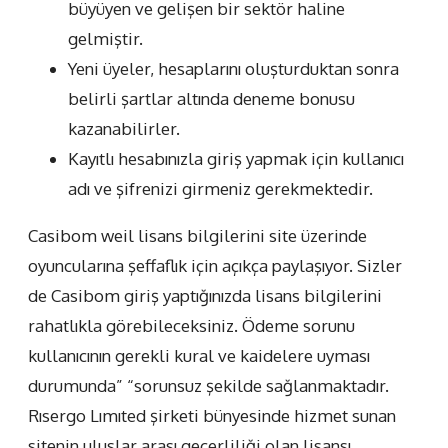
büyüyen ve gelişen bir sektör haline
gelmiştir.
Yeni üyeler, hesaplarını oluşturduktan sonra
belirli şartlar altında deneme bonusu
kazanabilirler.
Kayıtlı hesabınızla giriş yapmak için kullanıcı
adı ve şifrenizi girmeniz gerekmektedir.
Casibom weil lisans bilgilerini site üzerinde
oyuncularına şeffaflık için açıkça paylaşıyor. Sizler
de Casibom giriş yaptığınızda lisans bilgilerini
rahatlıkla görebileceksiniz. Ödeme sorunu
kullanıcının gerekli kural ve kaidelere uyması
durumunda” “sorunsuz şekilde sağlanmaktadır.
Rısergo Lımıted şirketi bünyesinde hizmet sunan
sitenin uluslar arası geçerliliği olan lisansı