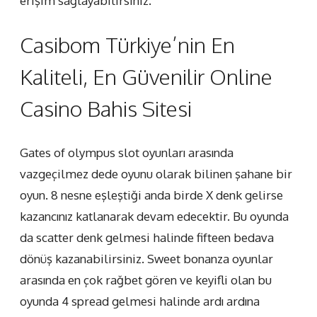
erişim sağlayabilirsiniz.
Casibom Türkiye’nin En
Kaliteli, En Güvenilir Online
Casino Bahis Sitesi
Gates of olympus slot oyunları arasında
vazgeçilmez dede oyunu olarak bilinen şahane bir
oyun. 8 nesne eşleştiği anda birde X denk gelirse
kazancınız katlanarak devam edecektir. Bu oyunda
da scatter denk gelmesi halinde fifteen bedava
dönüş kazanabilirsiniz. Sweet bonanza oyunlar
arasında en çok rağbet gören ve keyifli olan bu
oyunda 4 spread gelmesi halinde ardı ardına