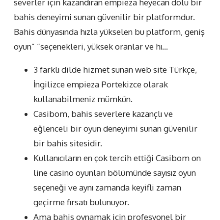
severler için kazandıran empieza heyecan dolu bir
bahis deneyimi sunan güvenilir bir platformdur.
Bahis dünyasında hızla yükselen bu platform, geniş
oyun” “seçenekleri, yüksek oranlar ve hı…
3 farklı dilde hizmet sunan web site Türkçe,
İngilizce empieza Portekizce olarak
kullanabilmeniz mümkün.
Casibom, bahis severlere kazançlı ve
eğlenceli bir oyun deneyimi sunan güvenilir
bir bahis sitesidir.
Kullanıcıların en çok tercih ettiği Casibom on
line casino oyunları bölümünde sayısız oyun
seçeneği ve aynı zamanda keyifli zaman
geçirme fırsatı bulunuyor.
Ama bahis oynamak için profesyonel bir