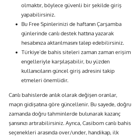
olmaktır, böylece güvenli bir şekilde giriş
yapabilirsiniz.
Bu Free Spinlerinizi de haftanın Çarşamba
günlerinde canlı destek hattına yazarak
hesabınıza aktarılmasını talep edebilirsiniz.
Türkiye’de bahis siteleri zaman zaman erişim
engelleriyle karşılaşabilir, bu yüzden
kullanıcıların güncel giriş adresini takip
etmeleri önemlidir.
Canlı bahislerde anlık olarak değişen oranlar,
maçın gidişatına göre güncellenir. Bu sayede, doğru
zamanda doğru tahminlerde bulunarak kazanç
şansınızı artırabilirsiniz. Ayrıca, Casibom canlı bahis
seçenekleri arasında over/under, handikap, ilk