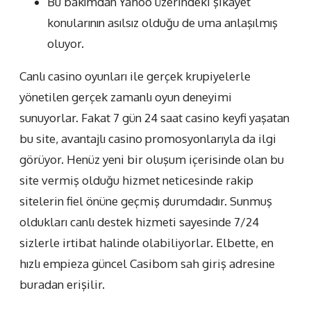
Bu bakımdan Yahoo üzerindeki şikayet
konularının asılsız olduğu de uma anlaşılmış
oluyor.
Canlı casino oyunları ile gerçek krupiyelerle
yönetilen gerçek zamanlı oyun deneyimi
sunuyorlar. Fakat 7 gün 24 saat casino keyfi yaşatan
bu site, avantajlı casino promosyonlarıyla da ilgi
görüyor. Henüz yeni bir oluşum içerisinde olan bu
site vermiş olduğu hizmet neticesinde rakip
sitelerin fiel önüne geçmiş durumdadır. Sunmuş
oldukları canlı destek hizmeti sayesinde 7/24
sizlerle irtibat halinde olabiliyorlar. Elbette, en
hızlı empieza güncel Casibom sah giriş adresine
buradan erişilir.