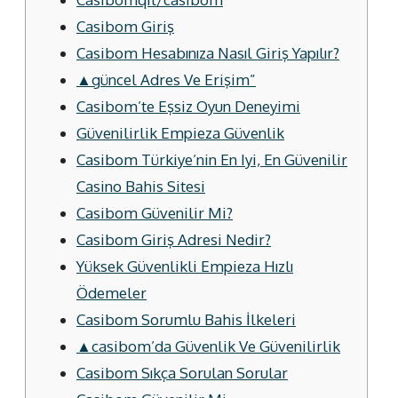
Casibom Giriş
Casibom Hesabınıza Nasıl Giriş Yapılır?
▲güncel Adres Ve Erişim”
Casibom’te Eşsiz Oyun Deneyimi
Güvenilirlik Empieza Güvenlik
Casibom Türkiye’nin En Iyi, En Güvenilir
Casino Bahis Sitesi
Casibom Güvenilir Mi?
Casibom Giriş Adresi Nedir?
Yüksek Güvenlikli Empieza Hızlı
Ödemeler
Casibom Sorumlu Bahis İlkeleri
▲casibom’da Güvenlik Ve Güvenilirlik
Casibom Sıkça Sorulan Sorular