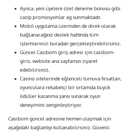
Ayrıca, yeni üyelere özel deneme bonusu gibi
cazip promosyonlar ag sunmaktadır.
Mobil uygulama üzerinden de direk olarak
bağlanacağınız destek hattında tüm
işlemlerinizi buradan gerçekleştirebilirsiniz.
Güncel Casibom giriş adresi için casibom-
giris. website ana sayfamızı ziyaret
edebilirsiniz.
Casino sitelerinde eğlenceli turnuva fırsatları,
oyunculara rekabetçi bir ortamda büyük
ödüller kazanma şansı sunarak oyun
deneyimini zenginleştiriyor.
Casibom güncel adresine hemen ulaşmak için
aşağıdaki bağlantıyı kullanabilirsiniz. Güvenli