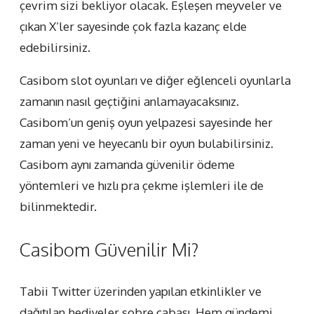
çevrim sizi bekliyor olacak. Eşleşen meyveler ve
çıkan X’ler sayesinde çok fazla kazanç elde
edebilirsiniz.
Casibom slot oyunları ve diğer eğlenceli oyunlarla
zamanın nasıl geçtiğini anlamayacaksınız.
Casibom’un geniş oyun yelpazesi sayesinde her
zaman yeni ve heyecanlı bir oyun bulabilirsiniz.
Casibom aynı zamanda güvenilir ödeme
yöntemleri ve hızlı pra çekme işlemleri ile de
bilinmektedir.
Casibom Güvenilir Mi?
Tabii Twitter üzerinden yapılan etkinlikler ve
dağıtılan hediyeler sobre cabası. Hem gündemi